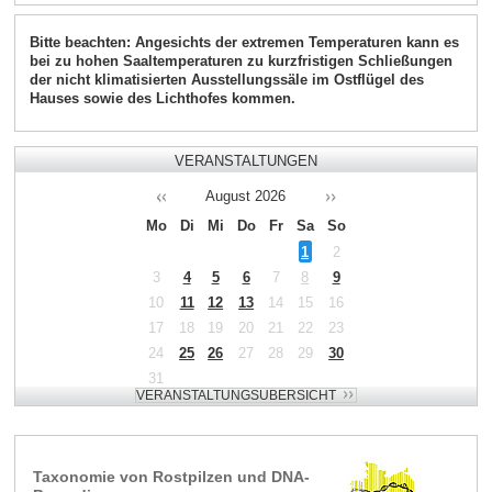
Bitte beachten: Angesichts der extremen Temperaturen kann es
bei zu hohen Saaltemperaturen zu kurzfristigen Schließungen
der nicht klimatisierten Ausstellungssäle im Ostflügel des
Hauses sowie des Lichthofes kommen.
VERANSTALTUNGEN
August
2026
Mo
Di
Mi
Do
Fr
Sa
So
1
2
3
4
5
6
7
8
9
10
11
12
13
14
15
16
17
18
19
20
21
22
23
24
25
26
27
28
29
30
31
Taxonomie von Rostpilzen und DNA-