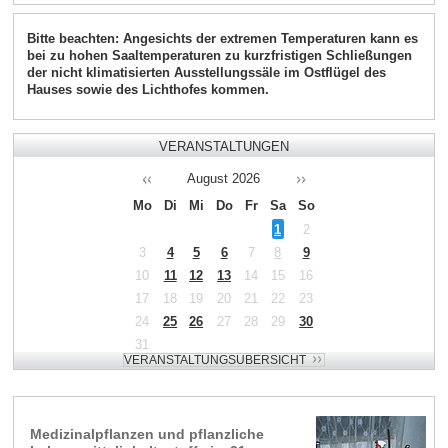
Bitte beachten: Angesichts der extremen Temperaturen kann es
bei zu hohen Saaltemperaturen zu kurzfristigen Schließungen
der nicht klimatisierten Ausstellungssäle im Ostflügel des
Hauses sowie des Lichthofes kommen.
VERANSTALTUNGEN
August
2026
Mo
Di
Mi
Do
Fr
Sa
So
1
2
3
4
5
6
7
8
9
10
11
12
13
14
15
16
17
18
19
20
21
22
23
24
25
26
27
28
29
30
31
Medizinalpflanzen und pflanzliche