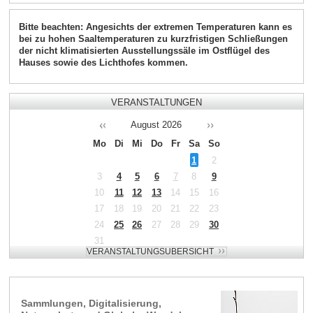
Bitte beachten: Angesichts der extremen Temperaturen kann es
bei zu hohen Saaltemperaturen zu kurzfristigen Schließungen
der nicht klimatisierten Ausstellungssäle im Ostflügel des
Hauses sowie des Lichthofes kommen.
VERANSTALTUNGEN
August
2026
Mo
Di
Mi
Do
Fr
Sa
So
1
2
3
4
5
6
7
8
9
10
11
12
13
14
15
16
17
18
19
20
21
22
23
24
25
26
27
28
29
30
31
Sammlungen, Digitalisierung,