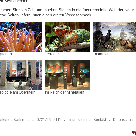
en Besuchenden.
ehmen Sie sich Zeit und tauchen Sie ein in die facettenreiche Welt der Natur 
iese Seiten liefern Ihnen einen ersten Vorgeschmack.
quarien
Terrarien
Dioramen
eologie am Oberrhein
Im Reich der Mineralien
urkunde Karlsruhe
0721/175 2111
Impressum
Kontakt
Datenschutz