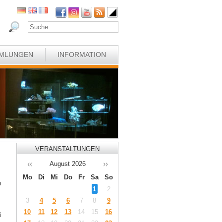
MLUNGEN
INFORMATION
VERANSTALTUNGEN
August
2026
Mo
Di
Mi
Do
Fr
Sa
So
n
1
2
3
4
5
6
7
8
9
10
11
12
13
14
15
16
i