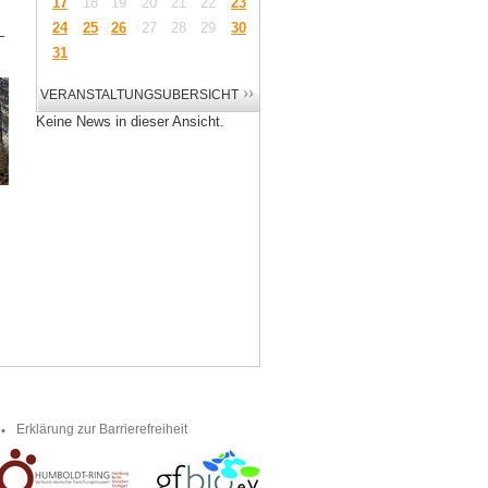
17
18
19
20
21
22
23
24
25
26
27
28
29
30
–
31
Keine News in dieser Ansicht.
Erklärung zur Barrierefreiheit