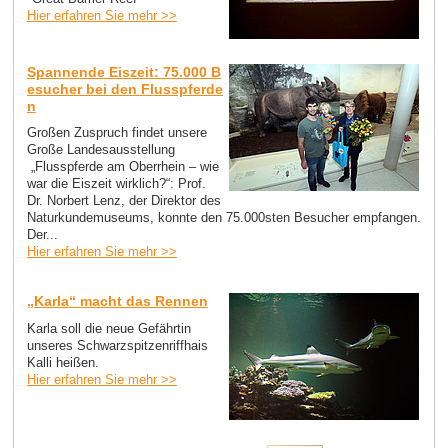
Hier erfahren Sie mehr >>
Spannende Eiszeit: 75.000 B
esucher bei den Flusspferde
n
Großen Zuspruch findet unsere
Große Landesausstellung
„Flusspferde am Oberrhein – wie
war die Eiszeit wirklich?“: Prof.
Dr. Norbert Lenz, der Direktor des
Naturkundemuseums, konnte den 75.000sten Besucher empfangen.
Der...
Hier erfahren Sie mehr >>
„Karla“ macht das Rennen
Karla soll die neue Gefährtin
unseres Schwarzspitzenriffhais
Kalli heißen.
Hier erfahren Sie mehr >>