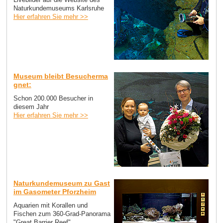
Naturkundemuseums Karlsruhe
Hier erfahren Sie mehr >>
Museum bleibt Besucherma
gnet:
Schon 200.000 Besucher in
diesem Jahr
Hier erfahren Sie mehr >>
Naturkundemuseum zu Gast
im Gasometer Pforzheim
Aquarien mit Korallen und
Fischen zum 360-Grad-Panorama
"Great Barrier Reef"