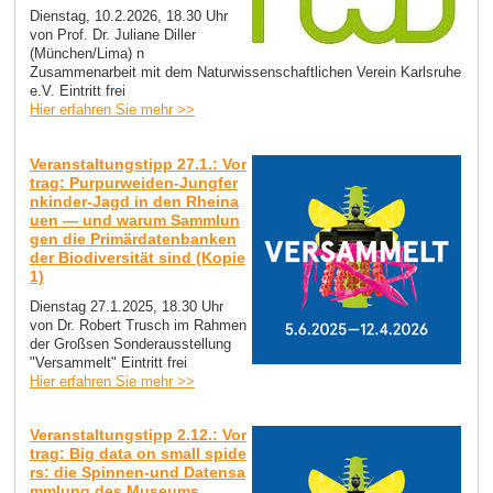
Dienstag, 10.2.2026, 18.30 Uhr
von Prof. Dr. Juliane Diller
(München/Lima) n
Zusammenarbeit mit dem Naturwissenschaftlichen Verein Karlsruhe
e.V. Eintritt frei
Hier erfahren Sie mehr >>
Veranstaltungstipp 27.1.: Vor
trag: Purpurweiden-Jungfer
nkinder-Jagd in den Rheina
uen — und warum Sammlun
gen die Primärdatenbanken
der Biodiversität sind (Kopie
1)
Dienstag 27.1.2025, 18.30 Uhr
von Dr. Robert Trusch im Rahmen
der Großsen Sonderausstellung
"Versammelt" Eintritt frei
Hier erfahren Sie mehr >>
Veranstaltungstipp 2.12.: Vor
trag: Big data on small spide
rs: die Spinnen-und Datensa
mmlung des Museums