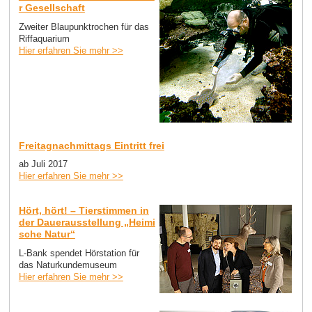
r Gesellschaft
Zweiter Blaupunktrochen für das
Riffaquarium
Hier erfahren Sie mehr >>
Freitagnachmittags Eintritt frei
ab Juli 2017
Hier erfahren Sie mehr >>
Hört, hört! – Tierstimmen in
der Dauerausstellung „Heimi
sche Natur“
L-Bank spendet Hörstation für
das Naturkundemuseum
Hier erfahren Sie mehr >>