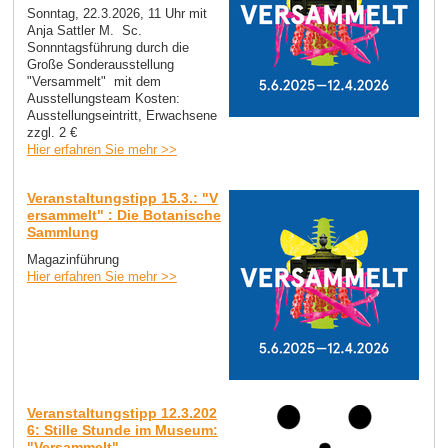
Sonntag, 22.3.2026, 11 Uhr mit
Anja Sattler M. Sc.
Sonnntagsführung durch die
Große Sonderausstellung
"Versammelt" mit dem
Ausstellungsteam Kosten:
Ausstellungseintritt, Erwachsene
zzgl. 2 €
Hier erfahren Sie mehr >>
Veranstaltungstipp 15.3.: "V
ersammelt" : Die Botanische
Sammlung
Magazinführung
Hier erfahren Sie mehr >>
Veranstaltungstipp 12.3.202
6: Stille Stunde im Museum:
"Versammelt"