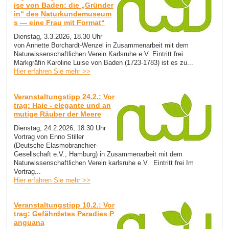
ise von Baden: die „Gründer
in“ des Naturkundemuseum
s — eine Frau mit Format“
Dienstag, 3.3.2026, 18.30 Uhr
von Annette Borchardt-Wenzel in Zusammenarbeit mit dem
Naturwissenschaftlichen Verein Karlsruhe e.V. Eintritt frei
Markgräfin Karoline Luise von Baden (1723-1783) ist es zu...
Hier erfahren Sie mehr >>
Veranstaltungstipp 24.2.: Vor
trag: Haie - elegante und an
mutige Räuber der Meere
Dienstag, 24.2.2026, 18.30 Uhr
Vortrag von Enno Stiller
(Deutsche Elasmobranchier-
Gesellschaft e.V., Hamburg) in Zusammenarbeit mit dem
Naturwissenschaftlichen Verein karlsruhe e.V. Eintritt frei Im
Vortrag...
Hier erfahren Sie mehr >>
Veranstaltungstipp 10.2.: Vor
trag: Gefährdetes Paradies P
anguana