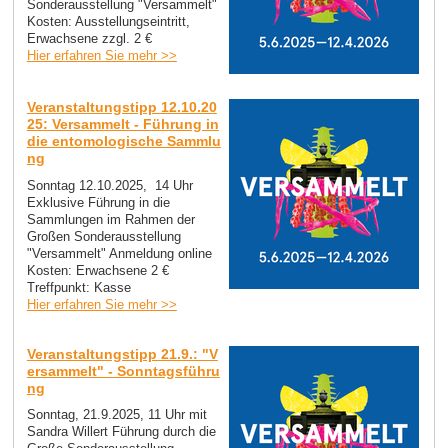
Sonderausstellung "Versammelt"
Kosten: Ausstellungseintritt,
Erwachsene zzgl. 2 €
Hier erfahren Sie mehr >>
Veranstaltungstipp 12.10.20
25: Versammelt - Führung in
die entomologische Sammlu
ng
Sonntag 12.10.2025, 14 Uhr
Exklusive Führung in die
Sammlungen im Rahmen der
Großen Sonderausstellung
"Versammelt" Anmeldung online
Kosten: Erwachsene 2 €
Treffpunkt: Kasse
Hier erfahren Sie mehr >>
Veranstaltungstipp 21.9.: "V
ersammelt" - Sonntagsführu
ng
Sonntag, 21.9.2025, 11 Uhr mit
Sandra Willert Führung durch die