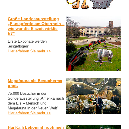
Große Landesausstellung
„Flusspferde am Oberrhein –
wie war die Eiszeit wirklic
h?“
Erste Exponate werden
„eingeflogen“
Hier erfahren Sie mehr >>
Megafauna als Besucherma
gnet:
75.000 Besucher in der
Sonderausstellung „Amerika nach
dem Eis – Mensch und
Megafauna in der Neuen Welt“
Hier erfahren Sie mehr >>
Hai Kalli bekommt noch meh