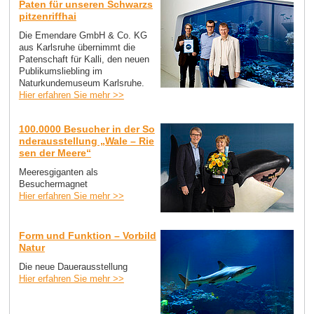
Paten für unseren Schwarzs
pitzenriffhai
Die Emendare GmbH & Co. KG
aus Karlsruhe übernimmt die
Patenschaft für Kalli, den neuen
Publikumsliebling im
Naturkundemuseum Karlsruhe.
Hier erfahren Sie mehr >>
100.0000 Besucher in der So
nderausstellung „Wale – Rie
sen der Meere“
Meeresgiganten als
Besuchermagnet
Hier erfahren Sie mehr >>
Form und Funktion – Vorbild
Natur
Die neue Dauerausstellung
Hier erfahren Sie mehr >>