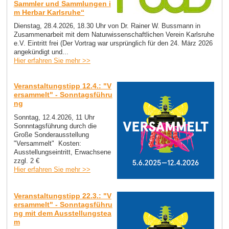
Sammler und Sammlungen i
m Herbar Karlsruhe“
Dienstag, 28.4.2026, 18.30 Uhr von Dr. Rainer W. Bussmann in
Zusammenarbeit mit dem Naturwissenschaftlichen Verein Karlsruhe
e.V. Eintritt frei (Der Vortrag war ursprünglich für den 24. März 2026
angekündigt und...
Hier erfahren Sie mehr >>
Veranstaltungstipp 12.4.: "V
ersammelt" - Sonntagsführu
ng
Sonntag, 12.4.2026, 11 Uhr
Sonnntagsführung durch die
Große Sonderausstellung
"Versammelt" Kosten:
Ausstellungseintritt, Erwachsene
zzgl. 2 €
Hier erfahren Sie mehr >>
Veranstaltungstipp 22.3.: "V
ersammelt" - Sonntagsführu
ng mit dem Ausstellungstea
m