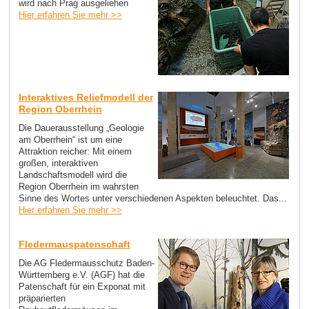
wird nach Prag ausgeliehen
Hier erfahren Sie mehr >>
Interaktives Reliefmodell der
Region Oberrhein
Die Dauerausstellung „Geologie
am Oberrhein“ ist um eine
Attraktion reicher: Mit einem
großen, interaktiven
Landschaftsmodell wird die
Region Oberrhein im wahrsten
Sinne des Wortes unter verschiedenen Aspekten beleuchtet. Das...
Hier erfahren Sie mehr >>
Fledermauspatenschaft
Die AG Fledermausschutz Baden-
Württemberg e.V. (AGF) hat die
Patenschaft für ein Exponat mit
präparierten