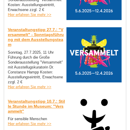
Kosten: Ausstellungseintritt,
Erwachsene zzgl. 2 €
Hier erfahren Sie mehr >>
Veranstaltungstipp 27.7.: "V
ersammelt" - Sonntagsführu
ng mit dem Ausstellungstea
m
Sonntag, 27.7.2025, 11 Uhr
Führung durch die Große
Sonderausstellung "Versammelt"
mit Ausstellugskuratorin Dr.
Constanze Hampp Kosten:
Ausstellungseintritt, Erwachsene
zzgl. 2 €
Hier erfahren Sie mehr >>
Veranstaltungstipp 10.7.: Stil
le Stunde im Museum: "Vers
ammelt"
Für sensible Menschen
Hier erfahren Sie mehr >>