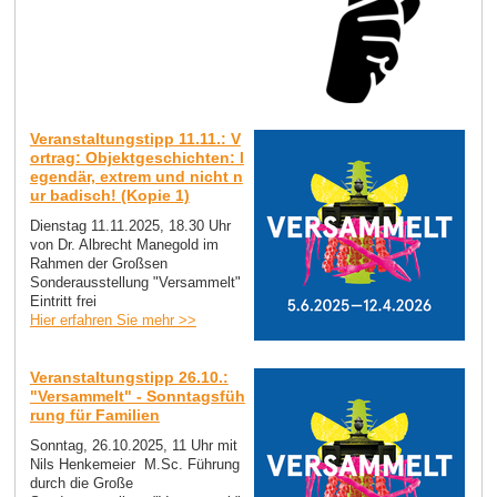
Veranstaltungstipp 11.11.: V
ortrag: Objektgeschichten: l
egendär, extrem und nicht n
ur badisch! (Kopie 1)
Dienstag 11.11.2025, 18.30 Uhr
von Dr. Albrecht Manegold im
Rahmen der Großsen
Sonderausstellung "Versammelt"
Eintritt frei
Hier erfahren Sie mehr >>
Veranstaltungstipp 26.10.:
"Versammelt" - Sonntagsfüh
rung für Familien
Sonntag, 26.10.2025, 11 Uhr mit
Nils Henkemeier M.Sc. Führung
durch die Große