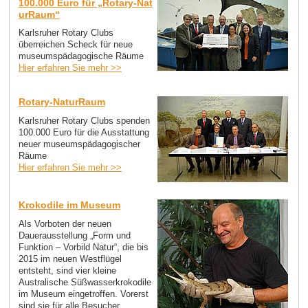
100.000 Euro für „Rotary-Nat
urRaum“
Karlsruher Rotary Clubs
überreichen Scheck für neue
museumspädagogische Räume
Hier erfahren Sie mehr >>
Rotary-NaturRaum
Karlsruher Rotary Clubs spenden
100.000 Euro für die Ausstattung
neuer museumspädagogischer
Räume
Hier erfahren Sie mehr >>
Krokodile im Museum
Als Vorboten der neuen
Dauerausstellung „Form und
Funktion – Vorbild Natur“, die bis
2015 im neuen Westflügel
entsteht, sind vier kleine
Australische Süßwasserkrokodile
im Museum eingetroffen. Vorerst
sind sie für alle Besucher...