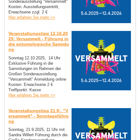
Sonderausstellung "Versammelt"
Kosten: Ausstellungseintritt,
Erwachsene zzgl. 2 €
Hier erfahren Sie mehr >>
Veranstaltungstipp 12.10.20
25: Versammelt - Führung in
die entomologische Sammlu
ng
Sonntag 12.10.2025, 14 Uhr
Exklusive Führung in die
Sammlungen im Rahmen der
Großen Sonderausstellung
"Versammelt" Anmeldung online
Kosten: Erwachsene 2 €
Treffpunkt: Kasse
Hier erfahren Sie mehr >>
Veranstaltungstipp 21.9.: "V
ersammelt" - Sonntagsführu
ng
Sonntag, 21.9.2025, 11 Uhr mit
Sandra Willert Führung durch die