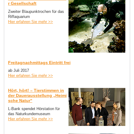
r Gesellschaft
Zweiter Blaupunktrochen für das
Riffaquarium
Hier erfahren Sie mehr >>
Freitagnachmittags Eintritt frei
ab Juli 2017
Hier erfahren Sie mehr >>
Hört, hört! – Tierstimmen in
der Dauerausstellung „Heimi
sche Natur“
L-Bank spendet Hörstation für
das Naturkundemuseum
Hier erfahren Sie mehr >>