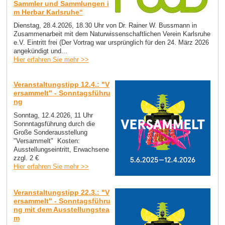
Sammler und Sammlungen i
m Herbar Karlsruhe“
Dienstag, 28.4.2026, 18.30 Uhr von Dr. Rainer W. Bussmann in
Zusammenarbeit mit dem Naturwissenschaftlichen Verein Karlsruhe
e.V. Eintritt frei (Der Vortrag war ursprünglich für den 24. März 2026
angekündigt und...
Hier erfahren Sie mehr >>
Veranstaltungstipp 12.4.: "V
ersammelt" - Sonntagsführu
ng
Sonntag, 12.4.2026, 11 Uhr
Sonnntagsführung durch die
Große Sonderausstellung
"Versammelt" Kosten:
Ausstellungseintritt, Erwachsene
zzgl. 2 €
Hier erfahren Sie mehr >>
Veranstaltungstipp 22.3.: "V
ersammelt" - Sonntagsführu
ng mit dem Ausstellungstea
m