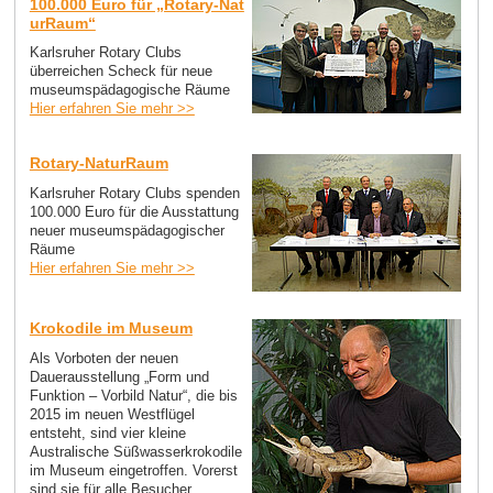
100.000 Euro für „Rotary-Nat
urRaum“
Karlsruher Rotary Clubs
überreichen Scheck für neue
museumspädagogische Räume
Hier erfahren Sie mehr >>
Rotary-NaturRaum
Karlsruher Rotary Clubs spenden
100.000 Euro für die Ausstattung
neuer museumspädagogischer
Räume
Hier erfahren Sie mehr >>
Krokodile im Museum
Als Vorboten der neuen
Dauerausstellung „Form und
Funktion – Vorbild Natur“, die bis
2015 im neuen Westflügel
entsteht, sind vier kleine
Australische Süßwasserkrokodile
im Museum eingetroffen. Vorerst
sind sie für alle Besucher...