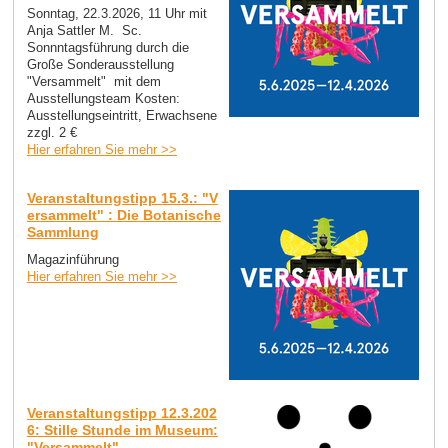
Sonntag, 22.3.2026, 11 Uhr mit
Anja Sattler M. Sc.
Sonnntagsführung durch die
Große Sonderausstellung
"Versammelt" mit dem
Ausstellungsteam Kosten:
Ausstellungseintritt, Erwachsene
zzgl. 2 €
Hier erfahren Sie mehr >>
Veranstaltungstipp 15.3.: "V
ersammelt" : Die Botanische
Sammlung
Magazinführung
Hier erfahren Sie mehr >>
Veranstaltungstipp 12.3.202
6: Stille Stunde im Museum:
"Versammelt"