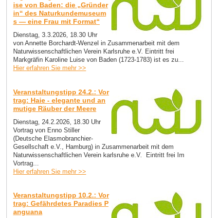
ise von Baden: die „Gründer
in“ des Naturkundemuseum
s — eine Frau mit Format“
Dienstag, 3.3.2026, 18.30 Uhr
von Annette Borchardt-Wenzel in Zusammenarbeit mit dem
Naturwissenschaftlichen Verein Karlsruhe e.V. Eintritt frei
Markgräfin Karoline Luise von Baden (1723-1783) ist es zu...
Hier erfahren Sie mehr >>
Veranstaltungstipp 24.2.: Vor
trag: Haie - elegante und an
mutige Räuber der Meere
Dienstag, 24.2.2026, 18.30 Uhr
Vortrag von Enno Stiller
(Deutsche Elasmobranchier-
Gesellschaft e.V., Hamburg) in Zusammenarbeit mit dem
Naturwissenschaftlichen Verein karlsruhe e.V. Eintritt frei Im
Vortrag...
Hier erfahren Sie mehr >>
Veranstaltungstipp 10.2.: Vor
trag: Gefährdetes Paradies P
anguana