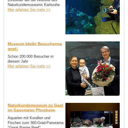
Naturkundemuseums Karlsruhe
Hier erfahren Sie mehr >>
Museum bleibt Besucherma
gnet:
Schon 200.000 Besucher in
diesem Jahr
Hier erfahren Sie mehr >>
Naturkundemuseum zu Gast
im Gasometer Pforzheim
Aquarien mit Korallen und
Fischen zum 360-Grad-Panorama
"Great Barrier Reef"