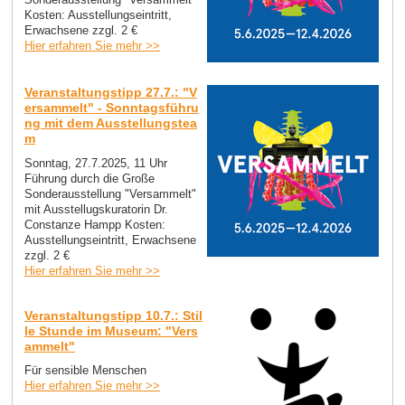
Kosten: Ausstellungseintritt,
Erwachsene zzgl. 2 €
Hier erfahren Sie mehr >>
Veranstaltungstipp 27.7.: "V
ersammelt" - Sonntagsführu
ng mit dem Ausstellungstea
m
Sonntag, 27.7.2025, 11 Uhr
Führung durch die Große
Sonderausstellung "Versammelt"
mit Ausstellugskuratorin Dr.
Constanze Hampp Kosten:
Ausstellungseintritt, Erwachsene
zzgl. 2 €
Hier erfahren Sie mehr >>
Veranstaltungstipp 10.7.: Stil
le Stunde im Museum: "Vers
ammelt"
Für sensible Menschen
Hier erfahren Sie mehr >>