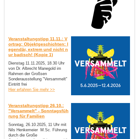
Veranstaltungstipp 11.11.: V
ortrag: Objektgeschichten: l
egendär, extrem und nicht n
ur badisch! (Kopie 1)
Dienstag 11.11.2025, 18.30 Uhr
von Dr. Albrecht Manegold im
Rahmen der Großsen
Sonderausstellung "Versammelt"
Eintritt frei
Hier erfahren Sie mehr >>
Veranstaltungstipp 26.10.:
"Versammelt" - Sonntagsfüh
rung für Familien
Sonntag, 26.10.2025, 11 Uhr mit
Nils Henkemeier M.Sc. Führung
durch die Große