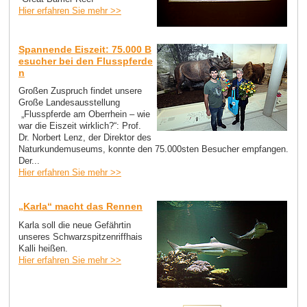
Hier erfahren Sie mehr >>
Spannende Eiszeit: 75.000 B
esucher bei den Flusspferde
n
Großen Zuspruch findet unsere
Große Landesausstellung
„Flusspferde am Oberrhein – wie
war die Eiszeit wirklich?“: Prof.
Dr. Norbert Lenz, der Direktor des
Naturkundemuseums, konnte den 75.000sten Besucher empfangen.
Der...
Hier erfahren Sie mehr >>
„Karla“ macht das Rennen
Karla soll die neue Gefährtin
unseres Schwarzspitzenriffhais
Kalli heißen.
Hier erfahren Sie mehr >>