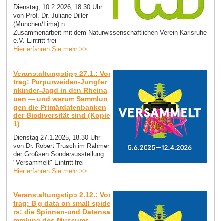
Dienstag, 10.2.2026, 18.30 Uhr
von Prof. Dr. Juliane Diller
(München/Lima) n
Zusammenarbeit mit dem Naturwissenschaftlichen Verein Karlsruhe
e.V. Eintritt frei
Hier erfahren Sie mehr >>
Veranstaltungstipp 27.1.: Vor
trag: Purpurweiden-Jungfer
nkinder-Jagd in den Rheina
uen — und warum Sammlun
gen die Primärdatenbanken
der Biodiversität sind (Kopie
1)
Dienstag 27.1.2025, 18.30 Uhr
von Dr. Robert Trusch im Rahmen
der Großsen Sonderausstellung
"Versammelt" Eintritt frei
Hier erfahren Sie mehr >>
Veranstaltungstipp 2.12.: Vor
trag: Big data on small spide
rs: die Spinnen-und Datensa
mmlung des Museums