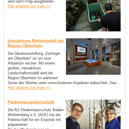
wird nach Prag ausgeliehen
Hier erfahren Sie mehr >>
Interaktives Reliefmodell der
Region Oberrhein
Die Dauerausstellung „Geologie
am Oberrhein“ ist um eine
Attraktion reicher: Mit einem
großen, interaktiven
Landschaftsmodell wird die
Region Oberrhein im wahrsten
Sinne des Wortes unter verschiedenen Aspekten beleuchtet. Das...
Hier erfahren Sie mehr >>
Fledermauspatenschaft
Die AG Fledermausschutz Baden-
Württemberg e.V. (AGF) hat die
Patenschaft für ein Exponat mit
präparierten