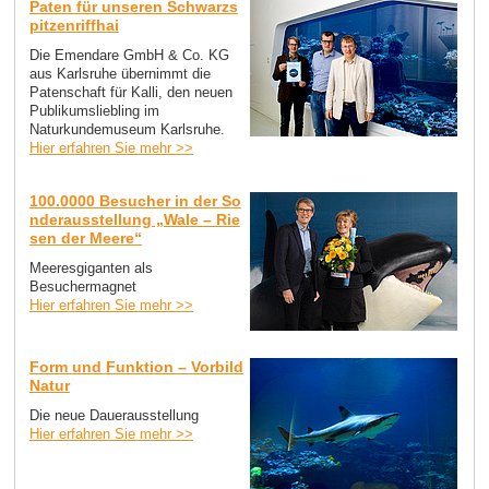
Paten für unseren Schwarzs
pitzenriffhai
Die Emendare GmbH & Co. KG
aus Karlsruhe übernimmt die
Patenschaft für Kalli, den neuen
Publikumsliebling im
Naturkundemuseum Karlsruhe.
Hier erfahren Sie mehr >>
100.0000 Besucher in der So
nderausstellung „Wale – Rie
sen der Meere“
Meeresgiganten als
Besuchermagnet
Hier erfahren Sie mehr >>
Form und Funktion – Vorbild
Natur
Die neue Dauerausstellung
Hier erfahren Sie mehr >>