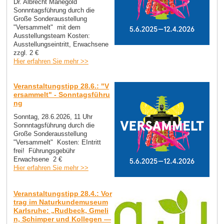
Dr. Albrecht Manegold
Sonnntagsführung durch die
Große Sonderausstellung
"Versammelt" mit dem
Ausstellungsteam Kosten:
Ausstellungseintritt, Erwachsene
zzgl. 2 €
Hier erfahren Sie mehr >>
Veranstaltungstipp 28.6.: "V
ersammelt" - Sonntagsführu
ng
Sonntag, 28.6.2026, 11 Uhr
Sonnntagsführung durch die
Große Sonderausstellung
"Versammelt" Kosten: EIntritt
frei! Führungsgebühr
Erwachsene 2 €
Hier erfahren Sie mehr >>
Veranstaltungstipp 28.4.: Vor
trag im Naturkundemuseum
Karlsruhe: „Rudbeck, Gmeli
n, Schimper und Kollegen —