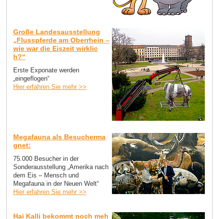
Große Landesausstellung
„Flusspferde am Oberrhein –
wie war die Eiszeit wirklic
h?“
Erste Exponate werden
„eingeflogen“
Hier erfahren Sie mehr >>
Megafauna als Besucherma
gnet:
75.000 Besucher in der
Sonderausstellung „Amerika nach
dem Eis – Mensch und
Megafauna in der Neuen Welt“
Hier erfahren Sie mehr >>
Hai Kalli bekommt noch meh