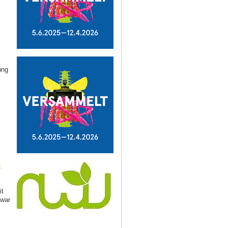
ung
:
it
 war