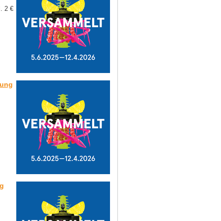
. 2 €
lung
ng