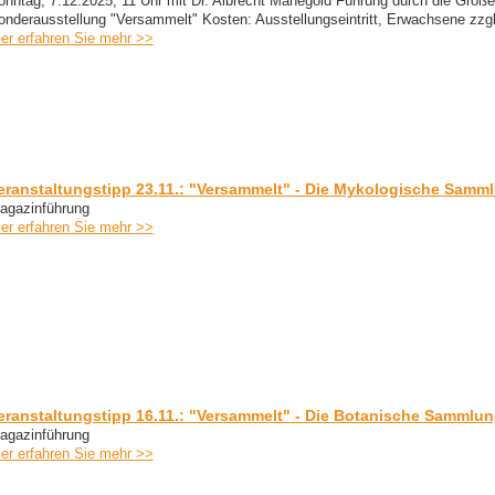
onntag, 7.12.2025, 11 Uhr mit Dr. Albrecht Manegold Führung durch die Große
onderausstellung "Versammelt" Kosten: Ausstellungseintritt, Erwachsene zzgl
ier erfahren Sie mehr >>
eranstaltungstipp 23.11.: "Versammelt" - Die Mykologische Samm
agazinführung
ier erfahren Sie mehr >>
eranstaltungstipp 16.11.: "Versammelt" - Die Botanische Sammlu
agazinführung
ier erfahren Sie mehr >>