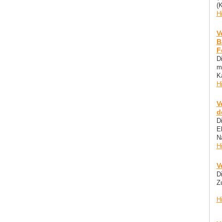
(
H
V
B
F
D
mi
K
H
V
d
D
E
Na
H
V
D
Z
H