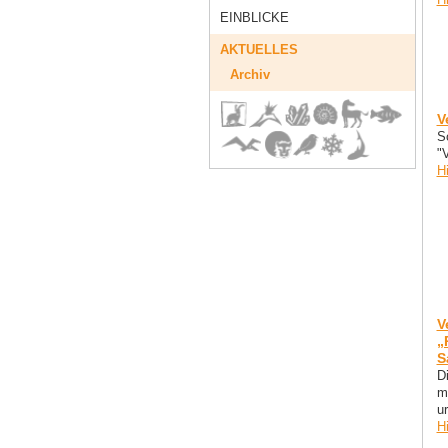
EINBLICKE
AKTUELLES
Archiv
V
S
"
H
V
„
S
D
mi
u
H