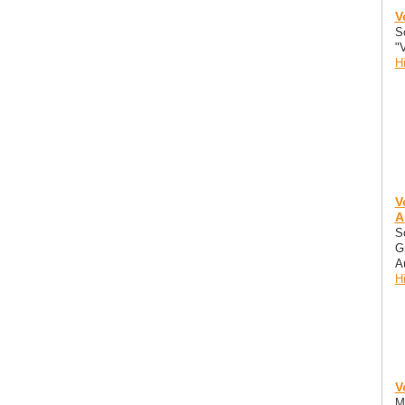
V
S
"
H
V
A
S
G
A
H
V
M