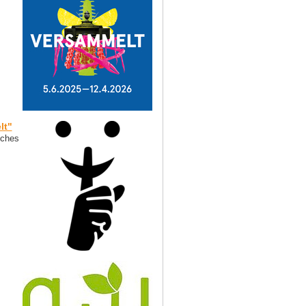
lt"
uches