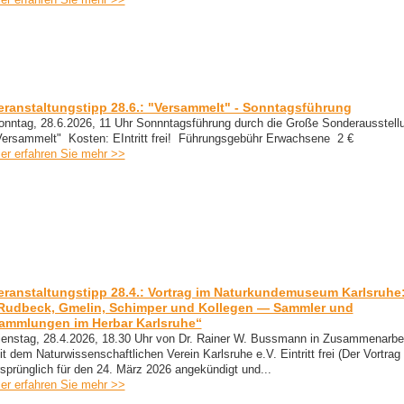
eranstaltungstipp 28.6.: "Versammelt" - Sonntagsführung
onntag, 28.6.2026, 11 Uhr Sonnntagsführung durch die Große Sonderausstell
Versammelt" Kosten: EIntritt frei! Führungsgebühr Erwachsene 2 €
ier erfahren Sie mehr >>
eranstaltungstipp 28.4.: Vortrag im Naturkundemuseum Karlsruhe
Rudbeck, Gmelin, Schimper und Kollegen — Sammler und
ammlungen im Herbar Karlsruhe“
ienstag, 28.4.2026, 18.30 Uhr von Dr. Rainer W. Bussmann in Zusammenarbe
t dem Naturwissenschaftlichen Verein Karlsruhe e.V. Eintritt frei (Der Vortrag
rsprünglich für den 24. März 2026 angekündigt und...
ier erfahren Sie mehr >>