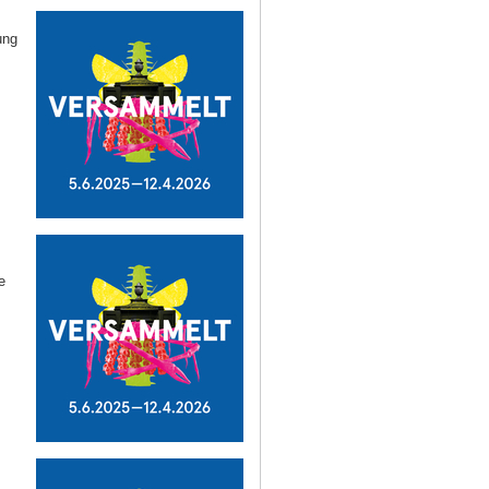
ung
e
g