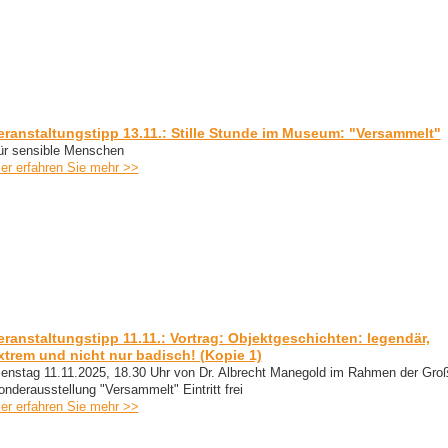
eranstaltungstipp 13.11.: Stille Stunde im Museum: "Versammelt"
ür sensible Menschen
ier erfahren Sie mehr >>
eranstaltungstipp 11.11.: Vortrag: Objektgeschichten: legendär,
xtrem und nicht nur badisch! (Kopie 1)
ienstag 11.11.2025, 18.30 Uhr von Dr. Albrecht Manegold im Rahmen der Gro
onderausstellung "Versammelt" Eintritt frei
ier erfahren Sie mehr >>