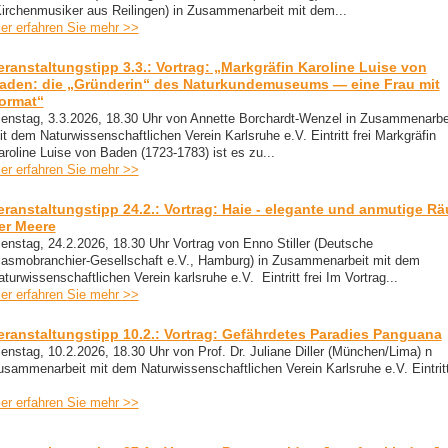
Kirchenmusiker aus Reilingen) in Zusammenarbeit mit dem...
ier erfahren Sie mehr >>
eranstaltungstipp 3.3.: Vortrag: „Markgräfin Karoline Luise von
aden: die „Gründerin“ des Naturkundemuseums — eine Frau mit
ormat“
ienstag, 3.3.2026, 18.30 Uhr von Annette Borchardt-Wenzel in Zusammenarbe
t dem Naturwissenschaftlichen Verein Karlsruhe e.V. Eintritt frei Markgräfin
aroline Luise von Baden (1723-1783) ist es zu...
ier erfahren Sie mehr >>
eranstaltungstipp 24.2.: Vortrag: Haie - elegante und anmutige Rä
er Meere
ienstag, 24.2.2026, 18.30 Uhr Vortrag von Enno Stiller (Deutsche
lasmobranchier-Gesellschaft e.V., Hamburg) in Zusammenarbeit mit dem
turwissenschaftlichen Verein karlsruhe e.V. Eintritt frei Im Vortrag...
ier erfahren Sie mehr >>
eranstaltungstipp 10.2.: Vortrag: Gefährdetes Paradies Panguana
ienstag, 10.2.2026, 18.30 Uhr von Prof. Dr. Juliane Diller (München/Lima) n
usammenarbeit mit dem Naturwissenschaftlichen Verein Karlsruhe e.V. Eintritt 
ier erfahren Sie mehr >>