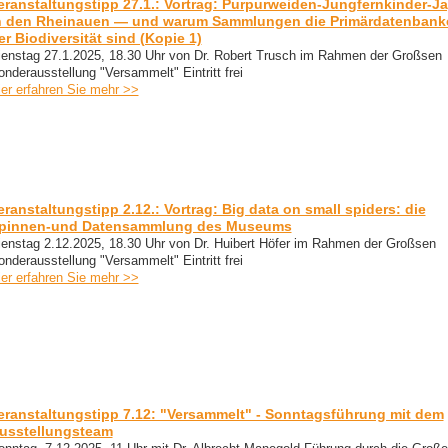
eranstaltungstipp 27.1.: Vortrag: Purpurweiden-Jungfernkinder-J
n den Rheinauen — und warum Sammlungen die Primärdatenbank
er Biodiversität sind (Kopie 1)
ienstag 27.1.2025, 18.30 Uhr von Dr. Robert Trusch im Rahmen der Großsen
onderausstellung "Versammelt" Eintritt frei
ier erfahren Sie mehr >>
eranstaltungstipp 2.12.: Vortrag: Big data on small spiders: die
pinnen-und Datensammlung des Museums
ienstag 2.12.2025, 18.30 Uhr von Dr. Huibert Höfer im Rahmen der Großsen
onderausstellung "Versammelt" Eintritt frei
ier erfahren Sie mehr >>
eranstaltungstipp 7.12: "Versammelt" - Sonntagsführung mit dem
usstellungsteam