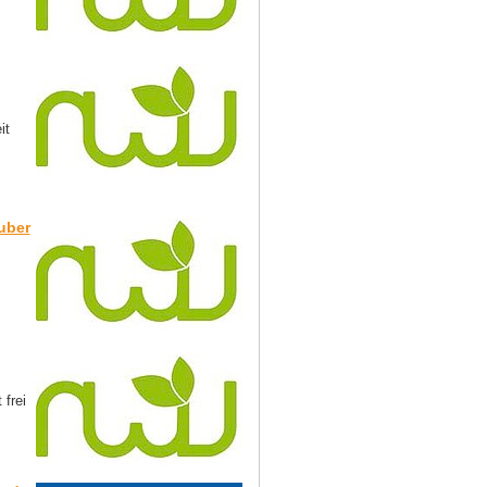
it
uber
frei