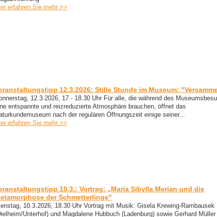
ier erfahren Sie mehr >>
eranstaltungstipp 12.3.2026: Stille Stunde im Museum: "Versamme
onnerstag, 12.3.2026, 17 - 18.30 Uhr Für alle, die während des Museumsbes
ine entspannte und reizreduzierte Atmosphäre brauchen, öffnet das
aturkundemuseum nach der regulären Öffnungszeit einige seiner...
ier erfahren Sie mehr >>
eranstaltungstipp 10.3.: Vortrag: „Maria Sibylla Merian und die
etamorphose der Schmetterlinge"
ienstag, 10.3.2026, 18.30 Uhr Vortrag mit Musik: Gisela Krewing-Rambausek
Dielheim/Unterhof) und Magdalene Hubbuch (Ladenburg) sowie Gerhard Müller