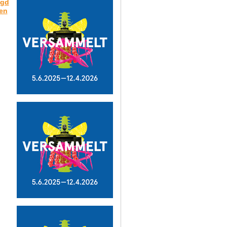
agd
en