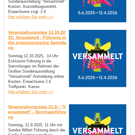
Sonderausstellung "Versammelt"
Kosten: Ausstellungseintritt,
Erwachsene zzgl. 2 €
Hier erfahren Sie mehr >>
Veranstaltungstipp 12.10.20
25: Versammelt - Führung in
die entomologische Sammlu
ng
Sonntag 12.10.2025, 14 Uhr
Exklusive Führung in die
Sammlungen im Rahmen der
Großen Sonderausstellung
"Versammelt" Anmeldung online
Kosten: Erwachsene 2 €
Treffpunkt: Kasse
Hier erfahren Sie mehr >>
Veranstaltungstipp 21.9.: "V
ersammelt" - Sonntagsführu
ng
Sonntag, 21.9.2025, 11 Uhr mit
Sandra Willert Führung durch die