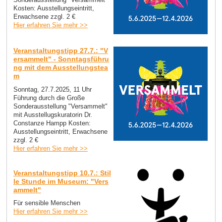
Kosten: Ausstellungseintritt,
Erwachsene zzgl. 2 €
Hier erfahren Sie mehr >>
Veranstaltungstipp 27.7.: "V
ersammelt" - Sonntagsführu
ng mit dem Ausstellungstea
m
Sonntag, 27.7.2025, 11 Uhr
Führung durch die Große
Sonderausstellung "Versammelt"
mit Ausstellugskuratorin Dr.
Constanze Hampp Kosten:
Ausstellungseintritt, Erwachsene
zzgl. 2 €
Hier erfahren Sie mehr >>
Veranstaltungstipp 10.7.: Stil
le Stunde im Museum: "Vers
ammelt"
Für sensible Menschen
Hier erfahren Sie mehr >>