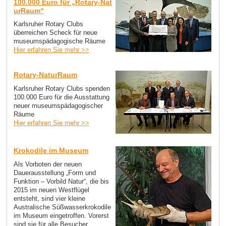
100.000 Euro für „Rotary-Nat
urRaum“
Karlsruher Rotary Clubs
überreichen Scheck für neue
museumspädagogische Räume
Hier erfahren Sie mehr >>
Rotary-NaturRaum
Karlsruher Rotary Clubs spenden
100.000 Euro für die Ausstattung
neuer museumspädagogischer
Räume
Hier erfahren Sie mehr >>
Krokodile im Museum
Als Vorboten der neuen
Dauerausstellung „Form und
Funktion – Vorbild Natur“, die bis
2015 im neuen Westflügel
entsteht, sind vier kleine
Australische Süßwasserkrokodile
im Museum eingetroffen. Vorerst
sind sie für alle Besucher...