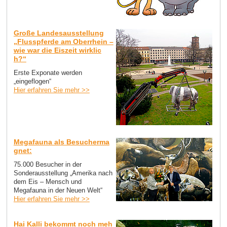
Große Landesausstellung
„Flusspferde am Oberrhein –
wie war die Eiszeit wirklic
h?“
Erste Exponate werden
„eingeflogen“
Hier erfahren Sie mehr >>
Megafauna als Besucherma
gnet:
75.000 Besucher in der
Sonderausstellung „Amerika nach
dem Eis – Mensch und
Megafauna in der Neuen Welt“
Hier erfahren Sie mehr >>
Hai Kalli bekommt noch meh