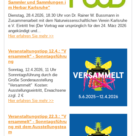
Sammler und Sammlungen i
m Herbar Karlsruhe“
Dienstag, 28.4.2026, 18.30 Uhr von Dr. Rainer W. Bussmann in
Zusammenarbeit mit dem Naturwissenschaftlichen Verein Karlsruhe
e.V. Eintritt frei (Der Vortrag war ursprünglich für den 24. März 2026
angekündigt und...
Hier erfahren Sie mehr >>
Veranstaltungstipp 12.4.: "V
ersammelt" - Sonntagsführu
ng
Sonntag, 12.4.2026, 11 Uhr
Sonnntagsführung durch die
Große Sonderausstellung
"Versammelt" Kosten:
Ausstellungseintritt, Erwachsene
zzgl. 2 €
Hier erfahren Sie mehr >>
Veranstaltungstipp 22.3.: "V
ersammelt" - Sonntagsführu
ng mit dem Ausstellungstea
m