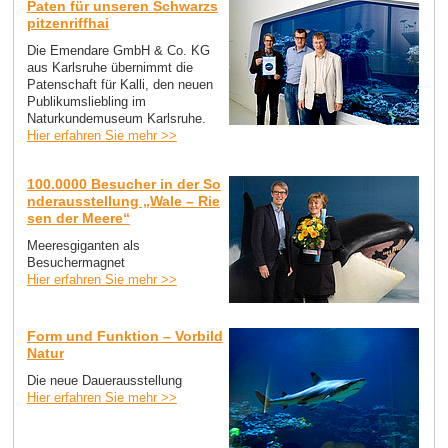
Paten für unseren Schwarzs
pitzenriffhai
Die Emendare GmbH & Co. KG
aus Karlsruhe übernimmt die
Patenschaft für Kalli, den neuen
Publikumsliebling im
Naturkundemuseum Karlsruhe.
Hier erfahren Sie mehr >>
100.0000 Besucher in der So
nderausstellung „Wale – Rie
sen der Meere“
Meeresgiganten als
Besuchermagnet
Hier erfahren Sie mehr >>
Form und Funktion – Vorbild
Natur
Die neue Dauerausstellung
Hier erfahren Sie mehr >>