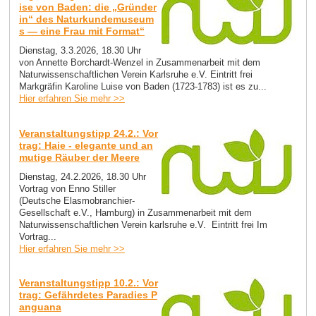
ise von Baden: die „Gründer
in“ des Naturkundemuseum
s — eine Frau mit Format“
Dienstag, 3.3.2026, 18.30 Uhr
von Annette Borchardt-Wenzel in Zusammenarbeit mit dem
Naturwissenschaftlichen Verein Karlsruhe e.V. Eintritt frei
Markgräfin Karoline Luise von Baden (1723-1783) ist es zu...
Hier erfahren Sie mehr >>
Veranstaltungstipp 24.2.: Vor
trag: Haie - elegante und an
mutige Räuber der Meere
Dienstag, 24.2.2026, 18.30 Uhr
Vortrag von Enno Stiller
(Deutsche Elasmobranchier-
Gesellschaft e.V., Hamburg) in Zusammenarbeit mit dem
Naturwissenschaftlichen Verein karlsruhe e.V. Eintritt frei Im
Vortrag...
Hier erfahren Sie mehr >>
Veranstaltungstipp 10.2.: Vor
trag: Gefährdetes Paradies P
anguana