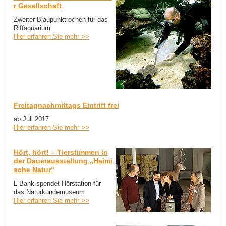
r Gesellschaft
Zweiter Blaupunktrochen für das
Riffaquarium
Hier erfahren Sie mehr >>
Freitagnachmittags Eintritt frei
ab Juli 2017
Hier erfahren Sie mehr >>
Hört, hört! – Tierstimmen in
der Dauerausstellung „Heimi
sche Natur“
L-Bank spendet Hörstation für
das Naturkundemuseum
Hier erfahren Sie mehr >>