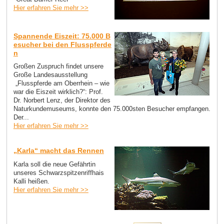
Hier erfahren Sie mehr >>
Spannende Eiszeit: 75.000 B
esucher bei den Flusspferde
n
Großen Zuspruch findet unsere
Große Landesausstellung
„Flusspferde am Oberrhein – wie
war die Eiszeit wirklich?“: Prof.
Dr. Norbert Lenz, der Direktor des
Naturkundemuseums, konnte den 75.000sten Besucher empfangen.
Der...
Hier erfahren Sie mehr >>
„Karla“ macht das Rennen
Karla soll die neue Gefährtin
unseres Schwarzspitzenriffhais
Kalli heißen.
Hier erfahren Sie mehr >>