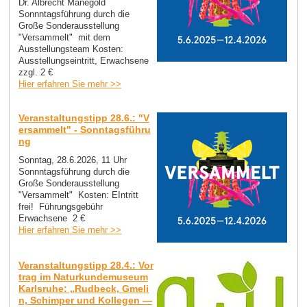
Dr. Albrecht Manegold
Sonnntagsführung durch die
Große Sonderausstellung
"Versammelt" mit dem
Ausstellungsteam Kosten:
Ausstellungseintritt, Erwachsene
zzgl. 2 €
Hier erfahren Sie mehr >>
Veranstaltungstipp 28.6.: "V
ersammelt" - Sonntagsführu
ng
Sonntag, 28.6.2026, 11 Uhr
Sonnntagsführung durch die
Große Sonderausstellung
"Versammelt" Kosten: EIntritt
frei! Führungsgebühr
Erwachsene 2 €
Hier erfahren Sie mehr >>
Veranstaltungstipp 28.4.: Vor
trag im Naturkundemuseum
Karlsruhe: „Rudbeck, Gmeli
n, Schimper und Kollegen —