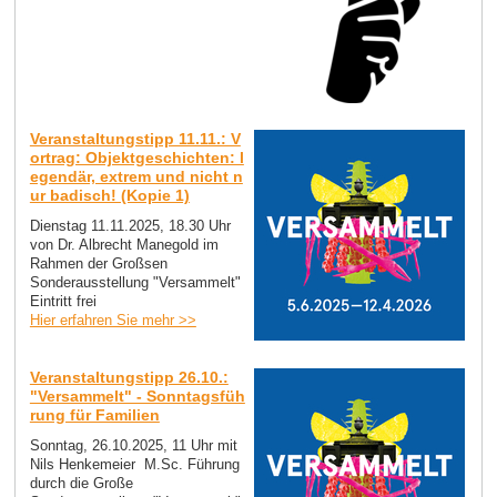
Veranstaltungstipp 11.11.: V
ortrag: Objektgeschichten: l
egendär, extrem und nicht n
ur badisch! (Kopie 1)
Dienstag 11.11.2025, 18.30 Uhr
von Dr. Albrecht Manegold im
Rahmen der Großsen
Sonderausstellung "Versammelt"
Eintritt frei
Hier erfahren Sie mehr >>
Veranstaltungstipp 26.10.:
"Versammelt" - Sonntagsfüh
rung für Familien
Sonntag, 26.10.2025, 11 Uhr mit
Nils Henkemeier M.Sc. Führung
durch die Große