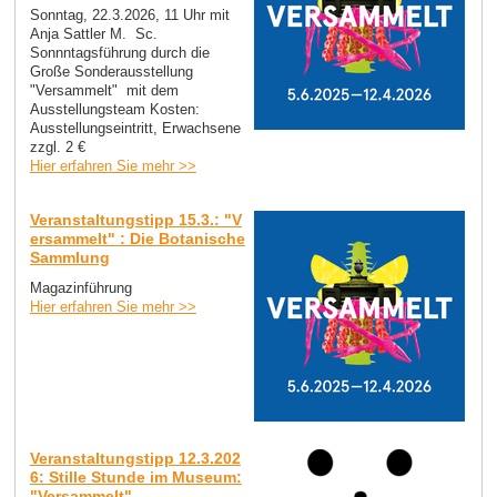
Sonntag, 22.3.2026, 11 Uhr mit
Anja Sattler M. Sc.
Sonnntagsführung durch die
Große Sonderausstellung
"Versammelt" mit dem
Ausstellungsteam Kosten:
Ausstellungseintritt, Erwachsene
zzgl. 2 €
Hier erfahren Sie mehr >>
Veranstaltungstipp 15.3.: "V
ersammelt" : Die Botanische
Sammlung
Magazinführung
Hier erfahren Sie mehr >>
Veranstaltungstipp 12.3.202
6: Stille Stunde im Museum:
"Versammelt"