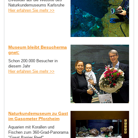
Naturkundemuseums Karlsruhe
Hier erfahren Sie mehr >>
Museum bleibt Besucherma
gnet:
Schon 200.000 Besucher in
diesem Jahr
Hier erfahren Sie mehr >>
Naturkundemuseum zu Gast
im Gasometer Pforzheim
Aquarien mit Korallen und
Fischen zum 360-Grad-Panorama
"Great Barrier Reef"