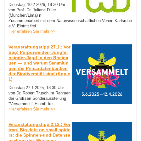
Dienstag, 10.2.2026, 18.30 Uhr
von Prof. Dr. Juliane Diller
(München/Lima) n
Zusammenarbeit mit dem Naturwissenschaftlichen Verein Karlsruhe
e.V. Eintritt frei
Hier erfahren Sie mehr >>
Veranstaltungstipp 27.1.: Vor
trag: Purpurweiden-Jungfer
nkinder-Jagd in den Rheina
uen — und warum Sammlun
gen die Primärdatenbanken
der Biodiversität sind (Kopie
1)
Dienstag 27.1.2025, 18.30 Uhr
von Dr. Robert Trusch im Rahmen
der Großsen Sonderausstellung
"Versammelt" Eintritt frei
Hier erfahren Sie mehr >>
Veranstaltungstipp 2.12.: Vor
trag: Big data on small spide
rs: die Spinnen-und Datensa
mmlung des Museums