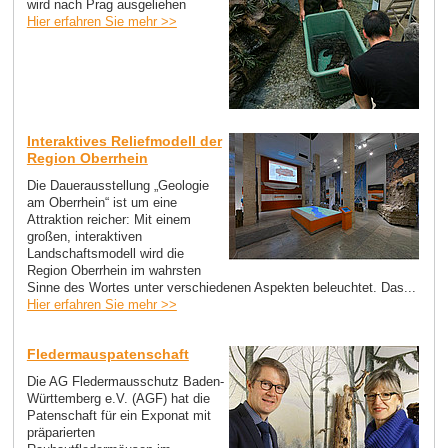
wird nach Prag ausgeliehen
Hier erfahren Sie mehr >>
Interaktives Reliefmodell der
Region Oberrhein
Die Dauerausstellung „Geologie
am Oberrhein“ ist um eine
Attraktion reicher: Mit einem
großen, interaktiven
Landschaftsmodell wird die
Region Oberrhein im wahrsten
Sinne des Wortes unter verschiedenen Aspekten beleuchtet. Das...
Hier erfahren Sie mehr >>
Fledermauspatenschaft
Die AG Fledermausschutz Baden-
Württemberg e.V. (AGF) hat die
Patenschaft für ein Exponat mit
präparierten