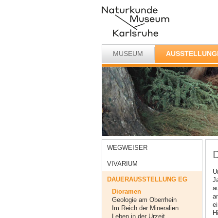
MUSEUM
AUSSTELLUNG
WEGWEISER
VIVARIUM
U
DAUERAUSSTELLUNG EG
J
a
Dioramen
a
Geologie am Oberrhein
e
Im Reich der Mineralien
Hi
Leben in der Urzeit