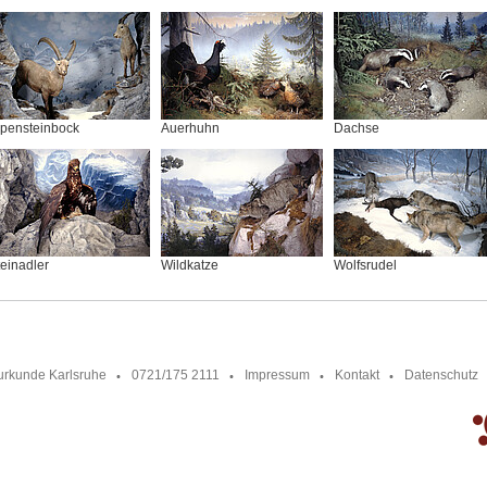
lpensteinbock
Auerhuhn
Dachse
einadler
Wildkatze
Wolfsrudel
urkunde Karlsruhe
0721/175 2111
Impressum
Kontakt
Datenschutz