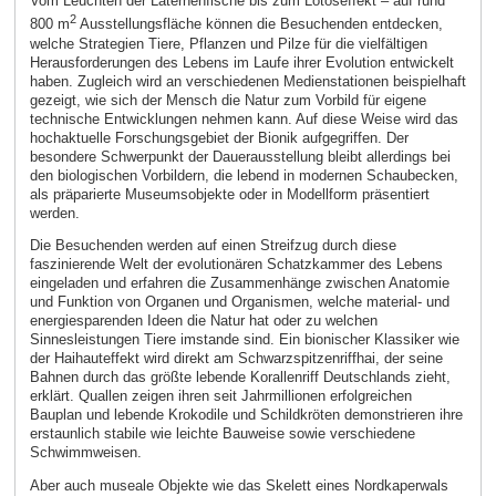
Vom Leuchten der Laternenfische bis zum Lotoseffekt – auf rund
2
800 m
Ausstellungsfläche können die Besuchenden entdecken,
welche Strategien Tiere, Pflanzen und Pilze für die vielfältigen
Herausforderungen des Lebens im Laufe ihrer Evolution entwickelt
haben. Zugleich wird an verschiedenen Medienstationen beispielhaft
gezeigt, wie sich der Mensch die Natur zum Vorbild für eigene
technische Entwicklungen nehmen kann. Auf diese Weise wird das
hochaktuelle Forschungsgebiet der Bionik aufgegriffen. Der
besondere Schwerpunkt der Dauerausstellung bleibt allerdings bei
den biologischen Vorbildern, die lebend in modernen Schaubecken,
als präparierte Museumsobjekte oder in Modellform präsentiert
werden.
Die Besuchenden werden auf einen Streifzug durch diese
faszinierende Welt der evolutionären Schatzkammer des Lebens
eingeladen und erfahren die Zusammenhänge zwischen Anatomie
und Funktion von Organen und Organismen, welche material- und
energiesparenden Ideen die Natur hat oder zu welchen
Sinnesleistungen Tiere imstande sind. Ein bionischer Klassiker wie
der Haihauteffekt wird direkt am Schwarzspitzenriffhai, der seine
Bahnen durch das größte lebende Korallenriff Deutschlands zieht,
erklärt. Quallen zeigen ihren seit Jahrmillionen erfolgreichen
Bauplan und lebende Krokodile und Schildkröten demonstrieren ihre
erstaunlich stabile wie leichte Bauweise sowie verschiedene
Schwimmweisen.
Aber auch museale Objekte wie das Skelett eines Nordkaperwals