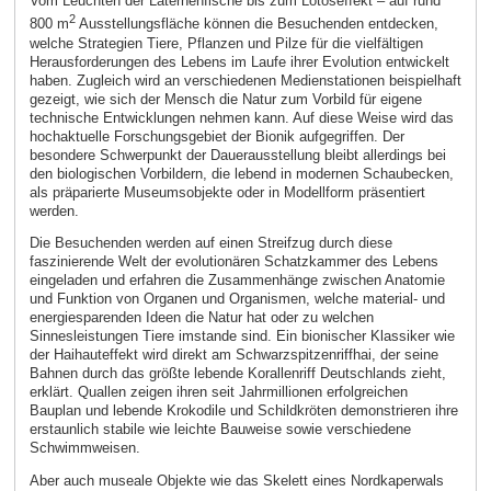
Vom Leuchten der Laternenfische bis zum Lotoseffekt – auf rund
2
800 m
Ausstellungsfläche können die Besuchenden entdecken,
welche Strategien Tiere, Pflanzen und Pilze für die vielfältigen
Herausforderungen des Lebens im Laufe ihrer Evolution entwickelt
haben. Zugleich wird an verschiedenen Medienstationen beispielhaft
gezeigt, wie sich der Mensch die Natur zum Vorbild für eigene
technische Entwicklungen nehmen kann. Auf diese Weise wird das
hochaktuelle Forschungsgebiet der Bionik aufgegriffen. Der
besondere Schwerpunkt der Dauerausstellung bleibt allerdings bei
den biologischen Vorbildern, die lebend in modernen Schaubecken,
als präparierte Museumsobjekte oder in Modellform präsentiert
werden.
Die Besuchenden werden auf einen Streifzug durch diese
faszinierende Welt der evolutionären Schatzkammer des Lebens
eingeladen und erfahren die Zusammenhänge zwischen Anatomie
und Funktion von Organen und Organismen, welche material- und
energiesparenden Ideen die Natur hat oder zu welchen
Sinnesleistungen Tiere imstande sind. Ein bionischer Klassiker wie
der Haihauteffekt wird direkt am Schwarzspitzenriffhai, der seine
Bahnen durch das größte lebende Korallenriff Deutschlands zieht,
erklärt. Quallen zeigen ihren seit Jahrmillionen erfolgreichen
Bauplan und lebende Krokodile und Schildkröten demonstrieren ihre
erstaunlich stabile wie leichte Bauweise sowie verschiedene
Schwimmweisen.
Aber auch museale Objekte wie das Skelett eines Nordkaperwals