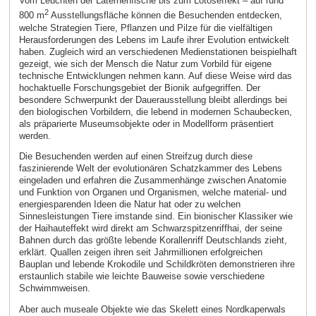
Vom Leuchten der Laternenfische bis zum Lotoseffekt – auf rund
2
800 m
Ausstellungsfläche können die Besuchenden entdecken,
welche Strategien Tiere, Pflanzen und Pilze für die vielfältigen
Herausforderungen des Lebens im Laufe ihrer Evolution entwickelt
haben. Zugleich wird an verschiedenen Medienstationen beispielhaft
gezeigt, wie sich der Mensch die Natur zum Vorbild für eigene
technische Entwicklungen nehmen kann. Auf diese Weise wird das
hochaktuelle Forschungsgebiet der Bionik aufgegriffen. Der
besondere Schwerpunkt der Dauerausstellung bleibt allerdings bei
den biologischen Vorbildern, die lebend in modernen Schaubecken,
als präparierte Museumsobjekte oder in Modellform präsentiert
werden.
Die Besuchenden werden auf einen Streifzug durch diese
faszinierende Welt der evolutionären Schatzkammer des Lebens
eingeladen und erfahren die Zusammenhänge zwischen Anatomie
und Funktion von Organen und Organismen, welche material- und
energiesparenden Ideen die Natur hat oder zu welchen
Sinnesleistungen Tiere imstande sind. Ein bionischer Klassiker wie
der Haihauteffekt wird direkt am Schwarzspitzenriffhai, der seine
Bahnen durch das größte lebende Korallenriff Deutschlands zieht,
erklärt. Quallen zeigen ihren seit Jahrmillionen erfolgreichen
Bauplan und lebende Krokodile und Schildkröten demonstrieren ihre
erstaunlich stabile wie leichte Bauweise sowie verschiedene
Schwimmweisen.
Aber auch museale Objekte wie das Skelett eines Nordkaperwals