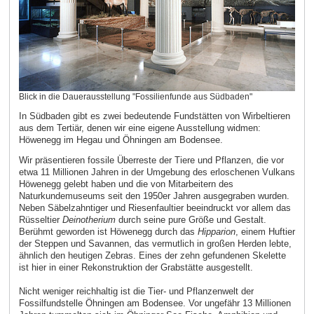
Blick in die Dauerausstellung "Fossilienfunde aus Südbaden"
In Südbaden gibt es zwei bedeutende Fundstätten von Wirbeltieren
aus dem Tertiär, denen wir eine eigene Ausstellung widmen:
Höwenegg im Hegau und Öhningen am Bodensee.
Wir präsentieren fossile Überreste der Tiere und Pflanzen, die vor
etwa 11 Millionen Jahren in der Umgebung des erloschenen Vulkans
Höwenegg gelebt haben und die von Mitarbeitern des
Naturkundemuseums seit den 1950er Jahren ausgegraben wurden.
Neben Säbelzahntiger und Riesenfaultier beeindruckt vor allem das
Rüsseltier
Deinotherium
durch seine pure Größe und Gestalt.
Berühmt geworden ist Höwenegg durch das
Hipparion
, einem Huftier
der Steppen und Savannen, das vermutlich in großen Herden lebte,
ähnlich den heutigen Zebras. Eines der zehn gefundenen Skelette
ist hier in einer Rekonstruktion der Grabstätte ausgestellt.
Nicht weniger reichhaltig ist die Tier- und Pflanzenwelt der
Fossilfundstelle Öhningen am Bodensee. Vor ungefähr 13 Millionen