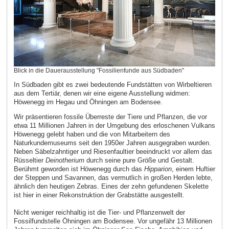
Blick in die Dauerausstellung "Fossilienfunde aus Südbaden"
In Südbaden gibt es zwei bedeutende Fundstätten von Wirbeltieren
aus dem Tertiär, denen wir eine eigene Ausstellung widmen:
Höwenegg im Hegau und Öhningen am Bodensee.
Wir präsentieren fossile Überreste der Tiere und Pflanzen, die vor
etwa 11 Millionen Jahren in der Umgebung des erloschenen Vulkans
Höwenegg gelebt haben und die von Mitarbeitern des
Naturkundemuseums seit den 1950er Jahren ausgegraben wurden.
Neben Säbelzahntiger und Riesenfaultier beeindruckt vor allem das
Rüsseltier
Deinotherium
durch seine pure Größe und Gestalt.
Berühmt geworden ist Höwenegg durch das
Hipparion
, einem Huftier
der Steppen und Savannen, das vermutlich in großen Herden lebte,
ähnlich den heutigen Zebras. Eines der zehn gefundenen Skelette
ist hier in einer Rekonstruktion der Grabstätte ausgestellt.
Nicht weniger reichhaltig ist die Tier- und Pflanzenwelt der
Fossilfundstelle Öhningen am Bodensee. Vor ungefähr 13 Millionen