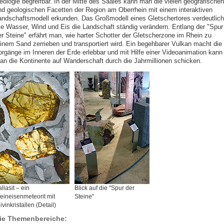
eologie begreifbar. In der Mitte des Saales kann man die vielen geografischen
nd geologischen Facetten der Region am Oberrhein mit einem interaktiven
andschaftsmodell erkunden. Das Großmodell eines Gletschertores verdeutlich
ie Wasser, Wind und Eis die Landschaft ständig verändern. Entlang der "Spur
er Steine" erfährt man, wie harter Schotter der Gletscherzone im Rhein zu
einem Sand zerrieben und transportiert wird. Ein begehbarer Vulkan macht die
orgänge im Inneren der Erde erlebbar und mit Hilfe einer Videoanimation kann
an die Kontinente auf Wanderschaft durch die Jahrmillionen schicken.
llasit – ein
Blick auf die "Spur der
eineisenmeteorit mit
Steine"
ivinkristallen (Detail)
ie Themenbereiche: