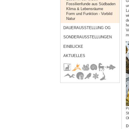
G
Fossilienfunde aus Südbaden
u
Klima & Lebensräume
L
Form und Funktion - Vorbild
w
Natur
d
f
DAUERAUSSTELLUNG OG
V
m
SONDERAUSSTELLUNGEN
EINBLICKE
AKTUELLES
Pa
St
Ol
D