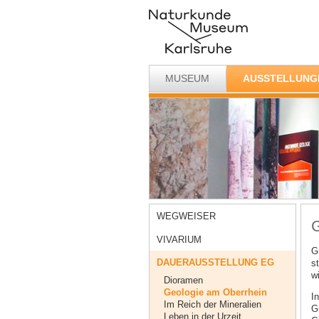
MUSEUM
AUSSTELLUNG
WEGWEISER
G
VIVARIUM
G
DAUERAUSSTELLUNG EG
s
w
Dioramen
Geologie am Oberrhein
I
Im Reich der Mineralien
G
Leben in der Urzeit