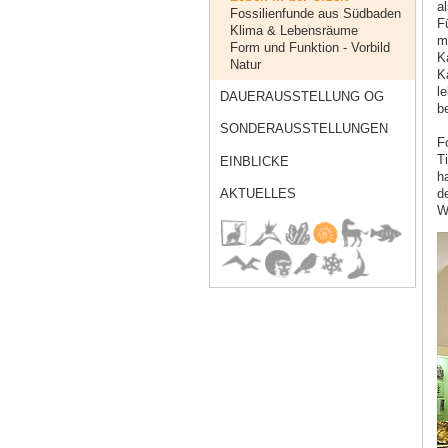
al
Fossilienfunde aus Südbaden
F
Klima & Lebensräume
m
Form und Funktion - Vorbild
K
Natur
K
l
DAUERAUSSTELLUNG OG
b
SONDERAUSSTELLUNGEN
F
T
EINBLICKE
ha
AKTUELLES
d
W