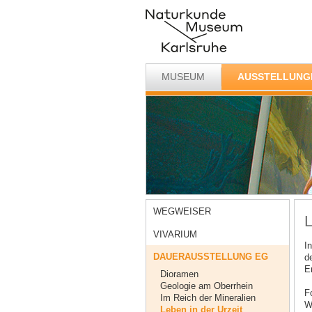
MUSEUM
AUSSTELLUNG
WEGWEISER
L
VIVARIUM
I
DAUERAUSSTELLUNG EG
d
Er
Dioramen
Geologie am Oberrhein
F
Im Reich der Mineralien
W
Leben in der Urzeit