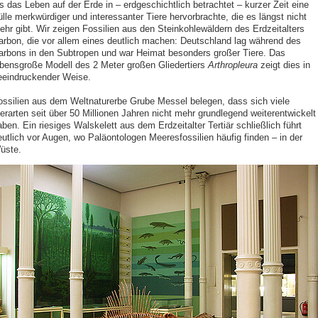
s das Leben auf der Erde in – erdgeschichtlich betrachtet – kurzer Zeit eine
ülle merkwürdiger und interessanter Tiere hervorbrachte, die es längst nicht
ehr gibt. Wir zeigen Fossilien aus den Steinkohlewäldern des Erdzeitalters
arbon, die vor allem eines deutlich machen: Deutschland lag während des
arbons in den Subtropen und war Heimat besonders großer Tiere. Das
ebensgroße Modell des 2 Meter großen Gliedertiers
Arthropleura
zeigt dies in
eeindruckender Weise.
ossilien aus dem Weltnaturerbe Grube Messel belegen, dass sich viele
ierarten seit über 50 Millionen Jahren nicht mehr grundlegend weiterentwickelt
ben. Ein riesiges Walskelett aus dem Erdzeitalter Tertiär schließlich führt
eutlich vor Augen, wo Paläontologen Meeresfossilien häufig finden – in der
üste.