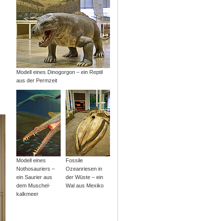
Modell eines Dinogorgon – ein Reptil
aus der Permzeit
Modell eines
Fossile
Nothosauriers –
Ozeanriesen in
ein Saurier aus
der Wüste – ein
dem Muschel­
Wal aus Mexiko
kalkmeer