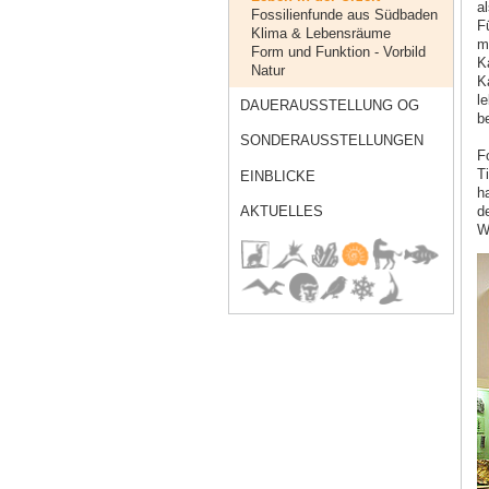
al
Fossilienfunde aus Südbaden
F
Klima & Lebensräume
m
Form und Funktion - Vorbild
K
Natur
K
l
DAUERAUSSTELLUNG OG
b
SONDERAUSSTELLUNGEN
F
T
EINBLICKE
ha
AKTUELLES
d
W