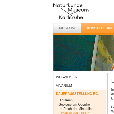
MUSEUM
AUSSTELLUNG
WEGWEISER
L
VIVARIUM
I
DAUERAUSSTELLUNG EG
d
Er
Dioramen
Geologie am Oberrhein
F
Im Reich der Mineralien
W
Leben in der Urzeit