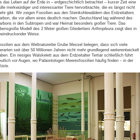
s das Leben auf der Erde in – erdgeschichtlich betrachtet – kurzer Zeit eine
ülle merkwürdiger und interessanter Tiere hervorbrachte, die es längst nicht
ehr gibt. Wir zeigen Fossilien aus den Steinkohlewäldern des Erdzeitalters
arbon, die vor allem eines deutlich machen: Deutschland lag während des
arbons in den Subtropen und war Heimat besonders großer Tiere. Das
ebensgroße Modell des 2 Meter großen Gliedertiers
Arthropleura
zeigt dies in
eeindruckender Weise.
ossilien aus dem Weltnaturerbe Grube Messel belegen, dass sich viele
ierarten seit über 50 Millionen Jahren nicht mehr grundlegend weiterentwickelt
ben. Ein riesiges Walskelett aus dem Erdzeitalter Tertiär schließlich führt
eutlich vor Augen, wo Paläontologen Meeresfossilien häufig finden – in der
üste.