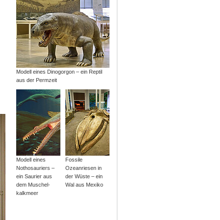
Modell eines Dinogorgon – ein Reptil
aus der Permzeit
Modell eines
Fossile
Nothosauriers –
Ozeanriesen in
ein Saurier aus
der Wüste – ein
dem Muschel­
Wal aus Mexiko
kalkmeer