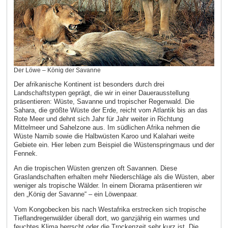
Der Löwe – König der Savanne
Der afrikanische Kontinent ist besonders durch drei
Landschaftstypen geprägt, die wir in einer Dauerausstellung
präsentieren: Wüste, Savanne und tropischer Regenwald. Die
Sahara, die größte Wüste der Erde, reicht vom Atlantik bis an das
Rote Meer und dehnt sich Jahr für Jahr weiter in Richtung
Mittelmeer und Sahelzone aus. Im südlichen Afrika nehmen die
Wüste Namib sowie die Halbwüsten Karoo und Kalahari weite
Gebiete ein. Hier leben zum Beispiel die Wüstenspringmaus und der
Fennek.
An die tropischen Wüsten grenzen oft Savannen. Diese
Graslandschaften erhalten mehr Niederschläge als die Wüsten, aber
weniger als tropische Wälder. In einem Diorama präsentieren wir
den „König der Savanne“ – ein Löwenpaar.
Vom Kongobecken bis nach Westafrika erstrecken sich tropische
Tieflandregenwälder überall dort, wo ganzjährig ein warmes und
feuchtes Klima herrscht oder die Trockenzeit sehr kurz ist. Die