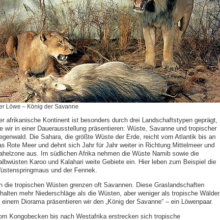
er Löwe – König der Savanne
er afrikanische Kontinent ist besonders durch drei Landschaftstypen geprägt,
ie wir in einer Dauerausstellung präsentieren: Wüste, Savanne und tropischer
egenwald. Die Sahara, die größte Wüste der Erde, reicht vom Atlantik bis an
as Rote Meer und dehnt sich Jahr für Jahr weiter in Richtung Mittelmeer und
ahelzone aus. Im südlichen Afrika nehmen die Wüste Namib sowie die
albwüsten Karoo und Kalahari weite Gebiete ein. Hier leben zum Beispiel die
üstenspringmaus und der Fennek.
n die tropischen Wüsten grenzen oft Savannen. Diese Graslandschaften
rhalten mehr Niederschläge als die Wüsten, aber weniger als tropische Wälder
n einem Diorama präsentieren wir den „König der Savanne“ – ein Löwenpaar.
om Kongobecken bis nach Westafrika erstrecken sich tropische