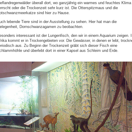
ieflandregenwälder überall dort, wo ganzjährig ein warmes und feuchtes Klima
errscht oder die Trockenzeit sehr kurz ist. Die Otterspitzmaus und die
otschwanzmeerkatze sind hier zu Hause.
uch lebende Tiere sind in der Ausstellung zu sehen. Hier hat man die
elegenheit, Dornschwanzagamen zu beobachten.
esonders interessant ist der Lungenfisch, den wir in einem Aquarium zeigen. I
frika kommt er in Trockengebieten vor. Die Gewässer, in denen er lebt, trockn
eriodisch aus. Zu Beginn der Trockenzeit gräbt sich dieser Fisch eine
chlammhöhle und überlebt dort in einer Kapsel aus Schleim und Erde.