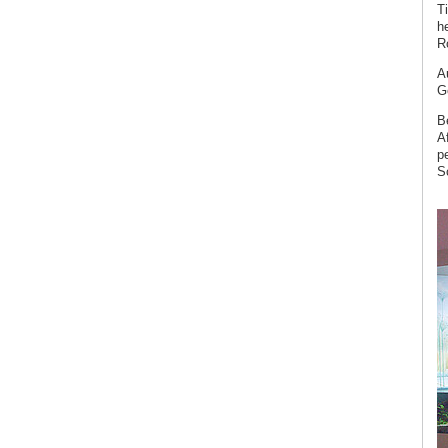
T
h
R
A
G
B
A
p
S