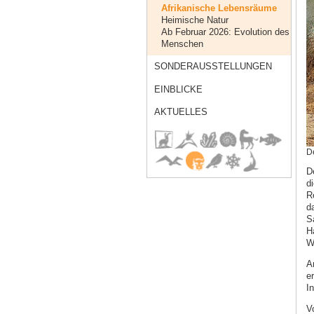
Afrikanische Lebensräume
Heimische Natur
Ab Februar 2026: Evolution des
Menschen
SONDERAUSSTELLUNGEN
EINBLICKE
AKTUELLES
D
D
d
R
d
S
H
W
A
e
I
V