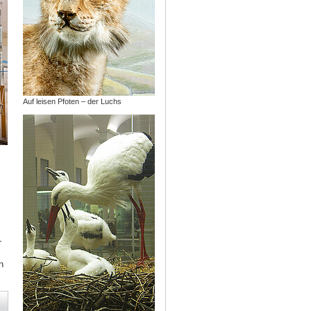
Auf leisen Pfoten – der Luchs
-
n