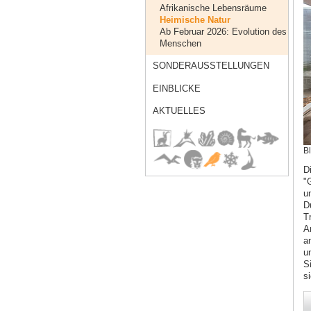
Afrikanische Lebensräume
Heimische Natur
Ab Februar 2026: Evolution des
Menschen
SONDERAUSSTELLUNGEN
EINBLICKE
AKTUELLES
Bl
D
"
u
D
T
A
a
u
S
s