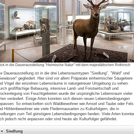
ick in die Dauerausstellung "Heimische Natur" mit dem majestätischen Rothirsch
ie Dauerausstellung ist in die drei Lebensraumtypen "Siedlung", "Wald" und
Gewässer" gegliedert. Hier sind vor allem Präparate einheimischer Säugetiere
nd Vögel der einzelnen Lebensräume in naturgetreuer Umgebung zu sehen.
urch großflächige Bebauung, intensive Land- und Forstwirtschaft und
rockenlegung von Feuchtgebieten wurde der ursprüngliche Lebensraum vieler
rten verändert. Einige Arten konnten sich diesen neuen Lebensbedingungen
npassen. So entwickelten sich Waldbewohner wie Amsel und Taube oder Fels
nd Höhlenbewohner wie viele Fledermausarten zu Kulturfolgern, die in
iedlungen zum Teil günstigere Lebensbedingungen fanden. Viele Arten konnte
ich jedoch nicht anpassen oder sind heute als Kulturfolger gefährdet.
Siedlung