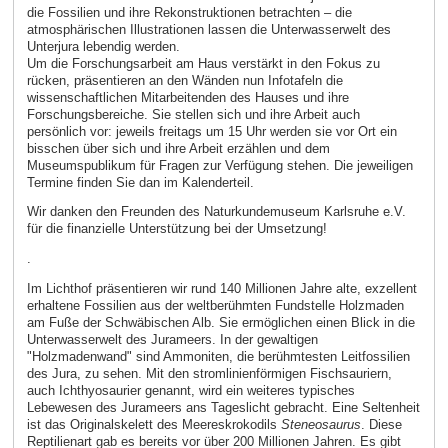
die Fossilien und ihre Rekonstruktionen betrachten – die
atmosphärischen Illustrationen lassen die Unterwasserwelt des
Unterjura lebendig werden.
Um die Forschungsarbeit am Haus verstärkt in den Fokus zu
rücken, präsentieren an den Wänden nun Infotafeln die
wissenschaftlichen Mitarbeitenden des Hauses und ihre
Forschungsbereiche. Sie stellen sich und ihre Arbeit auch
persönlich vor: jeweils freitags um 15 Uhr werden sie vor Ort ein
bisschen über sich und ihre Arbeit erzählen und dem
Museumspublikum für Fragen zur Verfügung stehen. Die jeweiligen
Termine finden Sie dan im Kalenderteil.
Wir danken den Freunden des Naturkundemuseum Karlsruhe e.V.
für die finanzielle Unterstützung bei der Umsetzung!
.
Im Lichthof präsentieren wir rund 140 Millionen Jahre alte, exzellent
erhaltene Fossilien aus der weltberühmten Fundstelle Holzmaden
am Fuße der Schwäbischen Alb. Sie ermöglichen einen Blick in die
Unterwasserwelt des Jurameers. In der gewaltigen
"Holzmadenwand" sind Ammoniten, die berühmtesten Leitfossilien
des Jura, zu sehen. Mit den stromlinienförmigen Fischsauriern,
auch Ichthyosaurier genannt, wird ein weiteres typisches
Lebewesen des Jurameers ans Tageslicht gebracht. Eine Seltenheit
ist das Originalskelett des Meereskrokodils
Steneosaurus
. Diese
Reptilienart gab es bereits vor über 200 Millionen Jahren. Es gibt