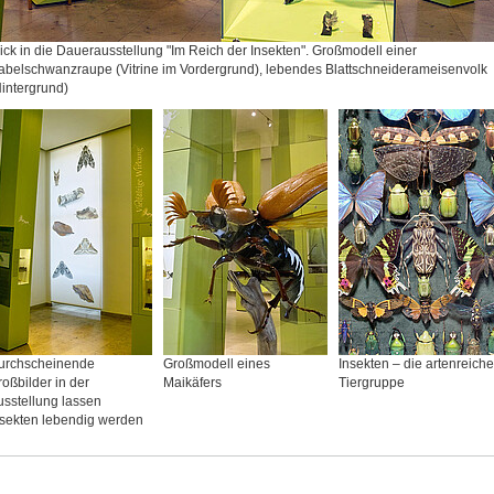
ick in die Dauerausstellung "Im Reich der Insekten". Großmodell einer
abelschwanzraupe (Vitrine im Vordergrund), lebendes Blattschneiderameisenvolk
intergrund)
urchscheinende
Großmodell eines
Insekten – die artenreiche
oßbilder in der
Maikäfers
Tiergruppe
sstellung lassen
nsekten lebendig werden