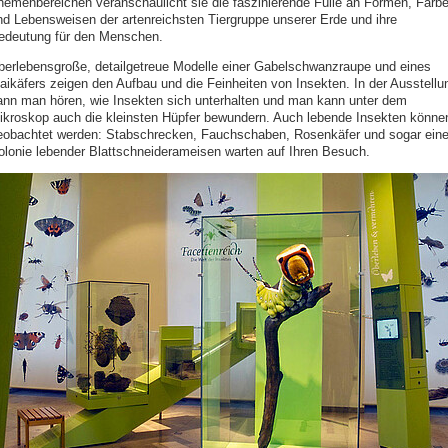
hemenbereichen veranschaulicht sie die faszinierende Fülle an Formen, Farb
nd Lebensweisen der artenreichsten Tiergruppe unserer Erde und ihre
edeutung für den Menschen.
berlebensgroße, detailgetreue Modelle einer Gabelschwanzraupe und eines
aikäfers zeigen den Aufbau und die Feinheiten von Insekten. In der Ausstellu
ann man hören, wie Insekten sich unterhalten und man kann unter dem
ikroskop auch die kleinsten Hüpfer bewundern. Auch lebende Insekten könne
eobachtet werden: Stabschrecken, Fauchschaben, Rosenkäfer und sogar ein
olonie lebender Blattschneiderameisen warten auf Ihren Besuch.