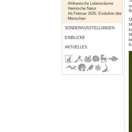
T
Afrikanische Lebensräume
u
Heimische Natur
B
Ab Februar 2026: Evolution des
Menschen
Ü
M
SONDERAUSSTELLUNGEN
k
M
EINBLICKE
b
K
AKTUELLES