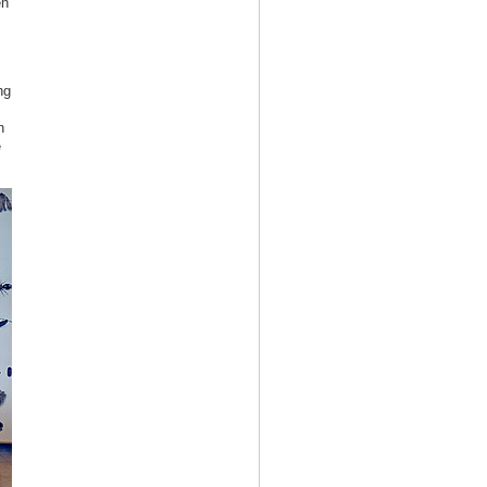
en
ng
n
e