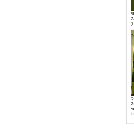
Bl
G
(H
D
Gr
Au
I