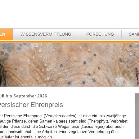
EN
WISSENSVERMITTLUNG
FORSCHUNG
SAM
uli bis September 2026
ersischer Ehrenpreis
er Persische Ehrenpreis (
Veronica persica
) ist eine ein- bis zweijährige
rautige Pflanze, deren Samen kälteresistent sind (Therophyt). Verbreitet
erden diese durch die Schwarze Wegameise (
Lasius niger
) aber auch
urch landwirtschaftliche Arbeiten. Eine vegetative Vermehrung über
släufer ist ebenfalls möglich.