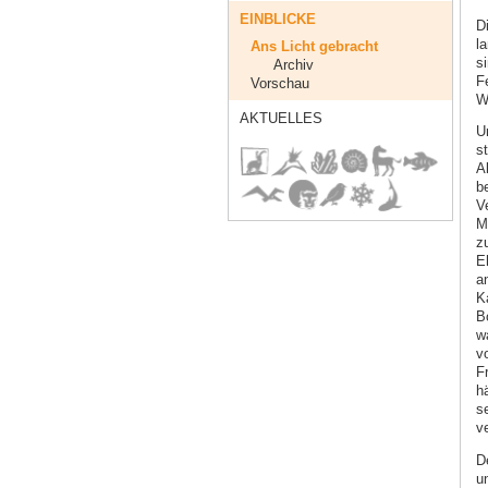
EINBLICKE
D
la
Ans Licht gebracht
s
Archiv
F
Vorschau
W
AKTUELLES
U
s
A
be
V
M
z
Eh
a
K
B
w
v
Fr
h
s
ve
D
u