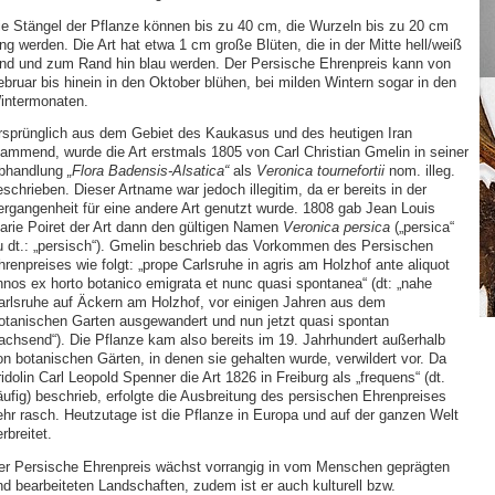
ie Stängel der Pflanze können bis zu 40 cm, die Wurzeln bis zu 20 cm
ng werden. Die Art hat etwa 1 cm große Blüten, die in der Mitte hell/weiß
ind und zum Rand hin blau werden. Der Persische Ehrenpreis kann von
ebruar bis hinein in den Oktober blühen, bei milden Wintern sogar in den
intermonaten.
rsprünglich aus dem Gebiet des Kaukasus und des heutigen Iran
tammend, wurde die Art erstmals 1805 von Carl Christian Gmelin in seiner
bhandlung
„Flora Badensis-Alsatica“
als
Veronica tournefortii
nom. illeg.
schrieben. Dieser Artname war jedoch illegitim, da er bereits in der
ergangenheit für eine andere Art genutzt wurde. 1808 gab Jean Louis
arie Poiret der Art dann den gültigen Namen
Veronica persica
(„persica“
u dt.: „persisch“). Gmelin beschrieb das Vorkommen des Persischen
renpreises wie folgt: „prope Carlsruhe in agris am Holzhof ante aliquot
nnos ex horto botanico emigrata et nunc quasi spontanea“ (dt: „nahe
arlsruhe auf Äckern am Holzhof, vor einigen Jahren aus dem
otanischen Garten ausgewandert und nun jetzt quasi spontan
achsend“). Die Pflanze kam also bereits im 19. Jahrhundert außerhalb
on botanischen Gärten, in denen sie gehalten wurde, verwildert vor. Da
idolin Carl Leopold Spenner die Art 1826 in Freiburg als „frequens“ (dt.
äufig) beschrieb, erfolgte die Ausbreitung des persischen Ehrenpreises
ehr rasch. Heutzutage ist die Pflanze in Europa und auf der ganzen Welt
rbreitet.
er Persische Ehrenpreis wächst vorrangig in vom Menschen geprägten
nd bearbeiteten Landschaften, zudem ist er auch kulturell bzw.