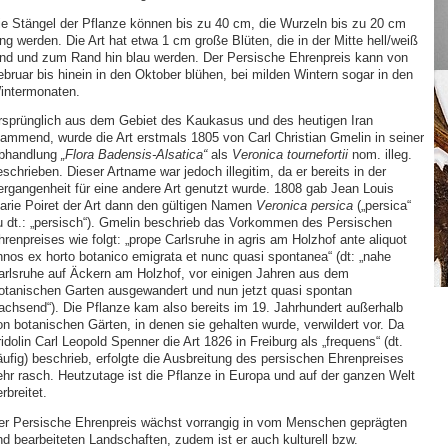
ie Stängel der Pflanze können bis zu 40 cm, die Wurzeln bis zu 20 cm
ng werden. Die Art hat etwa 1 cm große Blüten, die in der Mitte hell/weiß
ind und zum Rand hin blau werden. Der Persische Ehrenpreis kann von
ebruar bis hinein in den Oktober blühen, bei milden Wintern sogar in den
intermonaten.
rsprünglich aus dem Gebiet des Kaukasus und des heutigen Iran
tammend, wurde die Art erstmals 1805 von Carl Christian Gmelin in seiner
bhandlung
„Flora Badensis-Alsatica“
als
Veronica tournefortii
nom. illeg.
schrieben. Dieser Artname war jedoch illegitim, da er bereits in der
ergangenheit für eine andere Art genutzt wurde. 1808 gab Jean Louis
arie Poiret der Art dann den gültigen Namen
Veronica persica
(„persica“
u dt.: „persisch“). Gmelin beschrieb das Vorkommen des Persischen
renpreises wie folgt: „prope Carlsruhe in agris am Holzhof ante aliquot
nnos ex horto botanico emigrata et nunc quasi spontanea“ (dt: „nahe
arlsruhe auf Äckern am Holzhof, vor einigen Jahren aus dem
otanischen Garten ausgewandert und nun jetzt quasi spontan
achsend“). Die Pflanze kam also bereits im 19. Jahrhundert außerhalb
on botanischen Gärten, in denen sie gehalten wurde, verwildert vor. Da
idolin Carl Leopold Spenner die Art 1826 in Freiburg als „frequens“ (dt.
äufig) beschrieb, erfolgte die Ausbreitung des persischen Ehrenpreises
ehr rasch. Heutzutage ist die Pflanze in Europa und auf der ganzen Welt
rbreitet.
er Persische Ehrenpreis wächst vorrangig in vom Menschen geprägten
nd bearbeiteten Landschaften, zudem ist er auch kulturell bzw.