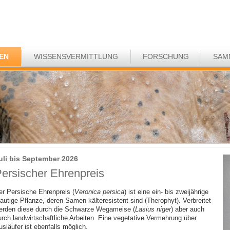
EN
WISSENSVERMITTLUNG
FORSCHUNG
SAM
uli bis September 2026
ersischer Ehrenpreis
er Persische Ehrenpreis (
Veronica persica
) ist eine ein- bis zweijährige
rautige Pflanze, deren Samen kälteresistent sind (Therophyt). Verbreitet
erden diese durch die Schwarze Wegameise (
Lasius niger
) aber auch
urch landwirtschaftliche Arbeiten. Eine vegetative Vermehrung über
släufer ist ebenfalls möglich.