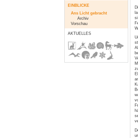
EINBLICKE
D
la
Ans Licht gebracht
s
Archiv
F
Vorschau
W
AKTUELLES
U
s
A
be
V
M
z
Eh
a
K
B
w
v
Fr
h
s
ve
D
u