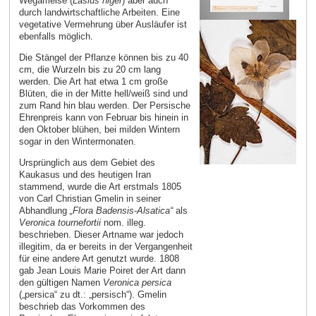
Wegameise (
Lasius niger
) aber auch
durch landwirtschaftliche Arbeiten. Eine
vegetative Vermehrung über Ausläufer ist
ebenfalls möglich.
Die Stängel der Pflanze können bis zu 40
cm, die Wurzeln bis zu 20 cm lang
werden. Die Art hat etwa 1 cm große
Blüten, die in der Mitte hell/weiß sind und
zum Rand hin blau werden. Der Persische
Ehrenpreis kann von Februar bis hinein in
den Oktober blühen, bei milden Wintern
sogar in den Wintermonaten.
Ursprünglich aus dem Gebiet des
Kaukasus und des heutigen Iran
stammend, wurde die Art erstmals 1805
von Carl Christian Gmelin in seiner
Abhandlung
„Flora Badensis-Alsatica“
als
Veronica tournefortii
nom. illeg.
beschrieben. Dieser Artname war jedoch
illegitim, da er bereits in der Vergangenheit
für eine andere Art genutzt wurde. 1808
gab Jean Louis Marie Poiret der Art dann
den gültigen Namen
Veronica persica
(„persica“ zu dt.: „persisch“). Gmelin
beschrieb das Vorkommen des