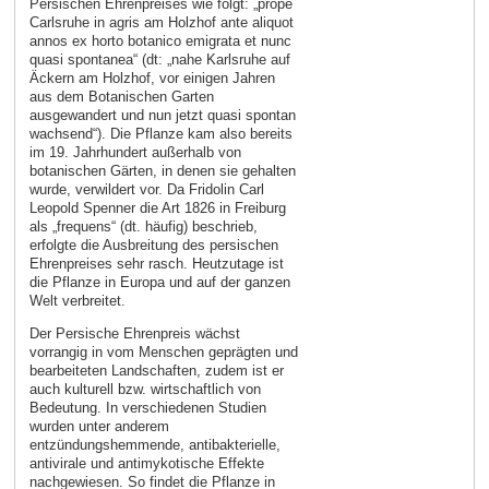
Persischen Ehrenpreises wie folgt: „prope
Carlsruhe in agris am Holzhof ante aliquot
annos ex horto botanico emigrata et nunc
quasi spontanea“ (dt: „nahe Karlsruhe auf
Äckern am Holzhof, vor einigen Jahren
aus dem Botanischen Garten
ausgewandert und nun jetzt quasi spontan
wachsend“). Die Pflanze kam also bereits
im 19. Jahrhundert außerhalb von
botanischen Gärten, in denen sie gehalten
wurde, verwildert vor. Da Fridolin Carl
Leopold Spenner die Art 1826 in Freiburg
als „frequens“ (dt. häufig) beschrieb,
erfolgte die Ausbreitung des persischen
Ehrenpreises sehr rasch. Heutzutage ist
die Pflanze in Europa und auf der ganzen
Welt verbreitet.
Der Persische Ehrenpreis wächst
vorrangig in vom Menschen geprägten und
bearbeiteten Landschaften, zudem ist er
auch kulturell bzw. wirtschaftlich von
Bedeutung. In verschiedenen Studien
wurden unter anderem
entzündungshemmende, antibakterielle,
antivirale und antimykotische Effekte
nachgewiesen. So findet die Pflanze in