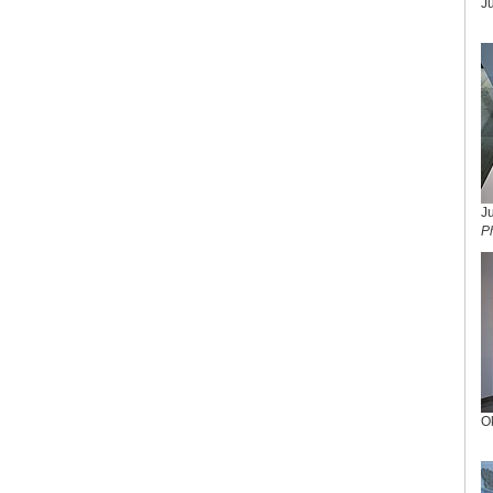
Ju
J
Ph
O