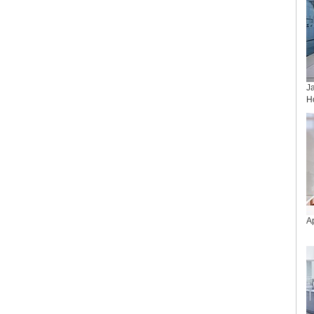
J
H
Ap