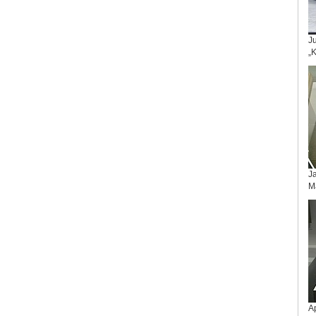
Ju
„K
Ja
M
Ap