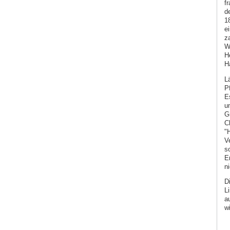
f
d
1
e
z
W
H
H
L
P
E
u
G
C
"
V
s
E
n
D
L
a
w