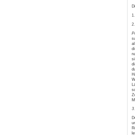
D
1
2
P
s
al
d
n
s
d
d
H
W
L
s
Z
M
3
D
u
Re
l