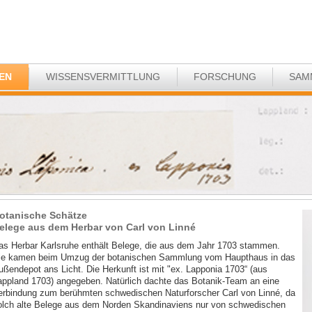
EN
WISSENSVERMITTLUNG
FORSCHUNG
SAM
otanische Schätze
elege aus dem Herbar von Carl von Linné
as Herbar Karlsruhe enthält Belege, die aus dem Jahr 1703 stammen.
ie kamen beim Umzug der botanischen Sammlung vom Haupthaus in das
ußendepot ans Licht. Die Herkunft ist mit "ex. Lapponia 1703“ (aus
appland 1703) angegeben. Natürlich dachte das Botanik-Team an eine
erbindung zum berühmten schwedischen Naturforscher Carl von Linné, da
olch alte Belege aus dem Norden Skandinaviens nur von schwedischen