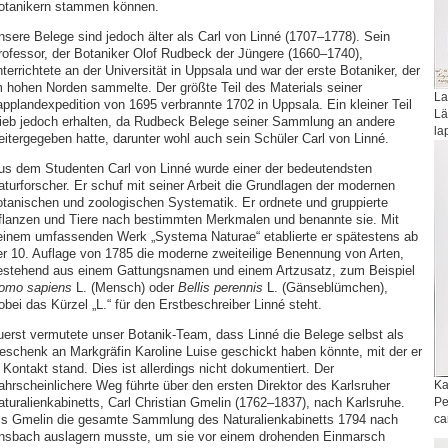
otanikern stammen können.
nsere Belege sind jedoch älter als Carl von Linné (1707–1778). Sein
rofessor, der Botaniker Olof Rudbeck der Jüngere (1660–1740),
terrichtete an der Universität in Uppsala und war der erste Botaniker, der
m hohen Norden sammelte. Der größte Teil des Materials seiner
La
applandexpedition von 1695 verbrannte 1702 in Uppsala. Ein kleiner Teil
Lä
lieb jedoch erhalten, da Rudbeck Belege seiner Sammlung an andere
la
eitergegeben hatte, darunter wohl auch sein Schüler Carl von Linné.
us dem Studenten Carl von Linné wurde einer der bedeutendsten
aturforscher. Er schuf mit seiner Arbeit die Grundlagen der modernen
otanischen und zoologischen Systematik. Er ordnete und gruppierte
flanzen und Tiere nach bestimmten Merkmalen und benannte sie. Mit
einem umfassenden Werk „Systema Naturae“ etablierte er spätestens ab
er 10. Auflage von 1785 die moderne zweiteilige Benennung von Arten,
estehend aus einem Gattungsnamen und einem Artzusatz, zum Beispiel
omo sapiens
L. (Mensch) oder
Bellis perennis
L. (Gänseblümchen),
bei das Kürzel „L.“ für den Erstbeschreiber Linné steht.
uerst vermutete unser Botanik-Team, dass Linné die Belege selbst als
eschenk an Markgräfin Karoline Luise geschickt haben könnte, mit der er
 Kontakt stand. Dies ist allerdings nicht dokumentiert. Der
ahrscheinlichere Weg führte über den ersten Direktor des Karlsruher
Ka
aturalienkabinetts, Carl Christian Gmelin (1762–1837), nach Karlsruhe.
Pe
ls Gmelin die gesamte Sammlung des Naturalienkabinetts 1794 nach
ca
nsbach auslagern musste, um sie vor einem drohenden Einmarsch