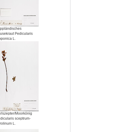
ppländisches
usekraut Pedicularis
pponica L.
rlszepter/Moorkönig
dicularis sceptrum-
rolinum L.