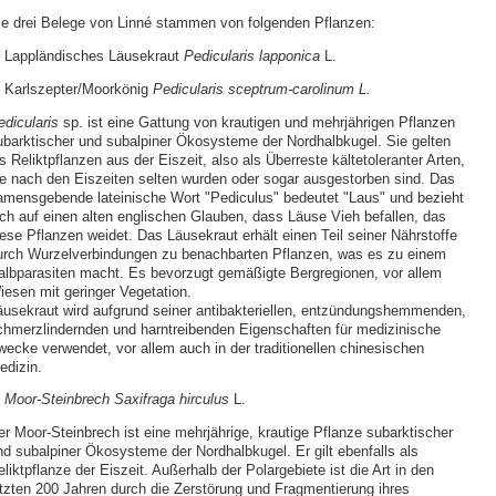
ie drei Belege von Linné stammen von folgenden Pflanzen:
. Lappländisches Läusekraut
Pedicularis lapponica
L.
. Karlszepter/Moorkönig
Pedicularis sceptrum-carolinum L.
edicularis
sp. ist eine Gattung von krautigen und mehrjährigen Pflanzen
ubarktischer und subalpiner Ökosysteme der Nordhalbkugel. Sie gelten
s Reliktpflanzen aus der Eiszeit, also als Überreste kältetoleranter Arten,
ie nach den Eiszeiten selten wurden oder sogar ausgestorben sind. Das
amensgebende lateinische Wort "Pediculus" bedeutet "Laus" und bezieht
ich auf einen alten englischen Glauben, dass Läuse Vieh befallen, das
iese Pflanzen weidet. Das Läusekraut erhält einen Teil seiner Nährstoffe
urch Wurzelverbindungen zu benachbarten Pflanzen, was es zu einem
albparasiten macht. Es bevorzugt gemäßigte Berg­regionen, vor allem
iesen mit geringer Vegetation.
äusekraut wird aufgrund seiner anti­bakteriellen, entzündungshemmenden,
chmerzlindernden und harntreibenden Eigenschaften für medizinische
wecke verwendet, vor allem auch in der traditionellen chinesischen
edizin.
. Moor-Steinbrech Saxifraga hirculus
L.
er Moor-Steinbrech ist eine mehrjährige, krautige Pflanze subarktischer
nd subalpiner Ökosysteme der Nordhalbkugel. Er gilt ebenfalls als
liktpflanze der Eiszeit. Außerhalb der Polargebiete ist die Art in den
etzten 200 Jahren durch die Zerstörung und Fragmentierung ihres