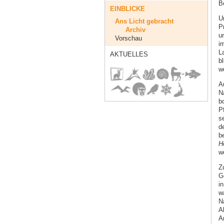
B
EINBLICKE
U
Ans Licht gebracht
P
Archiv
un
Vorschau
i
L
AKTUELLES
b
w
A
N
b
P
s
d
b
H
wo
Z
G
in
w
N
A
A