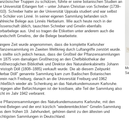
ranzösischer Truppen zu schützen, führte er seine botanischen Studien an
er Universität Erlangen fort – unter Johann Christian von Schreber (1739–
810). Schreber hatte an der Universität Uppsala studiert und war selbst
in Schüler von Linné. In seiner eigenen Sammlung befanden sich
ahlreiche Belege aus Linnés Herbarium. Wie auch heute noch in der
issenschaft üblich, tauschten Schreber und Gmelin ebenfalls
erbarbelege aus. Und so tragen die Etiketten unter anderem auch die
andschrift Gmelins, der die Belege bearbeitete.
ängere Zeit wurde angenommen, dass die komplette Karlsruher
flanzensammlung im Zweiten Weltkrieg durch Luftangriffe zerstört wurde.
s stellte sich jedoch heraus, dass der Großteil der Pflanzensammlungen
m 1875 vom damaligen Großherzog an den Chefbibliothekar der
roßherzoglichen Bibliothek und Direktor des Naturalienkabinetts Johann
Mo
hristoph Döll (1808–1885) verkauft wurde. Die ab diesem Zeitpunkt
Sa
Herbar Döll" genannte Sammlung kam zum Badischen Botanischen
erein nach Freiburg, danach an die Universität Freiburg und 1962
chließlich wieder als Schenkung an das Naturkundemuseum Karlsruhe.
ntgegen aller Befürchtungen ist der kostbare, alte Teil der Sammlung also
icht im Jahr 1942 verbrannt.
ie Pflanzensammlungen des Naturkundemuseums Karlsruhe, mit den
inné-Belegen und der erst kürzlich "wiederentdeckten" Gmelin-Sammlung
us dem frühen 19. Jahrhundert, gehören damit zu den ältesten und
ichtigsten Sammlungen in Deutschland.