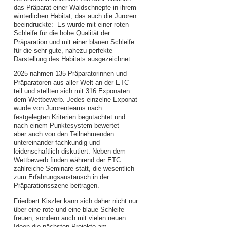
das Präparat einer Waldschnepfe in ihrem
winterlichen Habitat, das auch die Juroren
beeindruckte: Es wurde mit einer roten
Schleife für die hohe Qualität der
Präparation und mit einer blauen Schleife
für die sehr gute, nahezu perfekte
Darstellung des Habitats ausgezeichnet.
2025 nahmen 135 Präparatorinnen und
Präparatoren aus aller Welt an der ETC
teil und stellten sich mit 316 Exponaten
dem Wettbewerb. Jedes einzelne Exponat
wurde von Jurorenteams nach
festgelegten Kriterien begutachtet und
nach einem Punktesystem bewertet –
aber auch von den Teilnehmenden
untereinander fachkundig und
leidenschaftlich diskutiert. Neben dem
Wettbewerb finden während der ETC
zahlreiche Seminare statt, die wesentlich
zum Erfahrungsaustausch in der
Präparationsszene beitragen.
Friedbert Kiszler kann sich daher nicht nur
über eine rote und eine blaue Schleife
freuen, sondern auch mit vielen neuen
Ideen die nächsten Projekte am