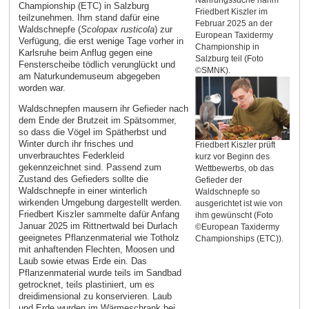
Nahrungssuche nahm
Championship (ETC) in Salzburg
Friedbert Kiszler im
teilzunehmen. Ihm stand dafür eine
Februar 2025 an der
Waldschnepfe (
Scolopax rusticola
) zur
European Taxidermy
Verfügung, die erst wenige Tage vorher in
Championship in
Karlsruhe beim Anflug gegen eine
Salzburg teil (Foto
Fensterscheibe tödlich verunglückt und
©SMNK).
am Naturkundemuseum abgegeben
worden war.
Waldschnepfen mausern ihr Gefieder nach
dem Ende der Brutzeit im Spätsommer,
so dass die Vögel im Spätherbst und
Winter durch ihr frisches und
Friedbert Kiszler prüft
unverbrauchtes Federkleid
kurz vor Beginn des
gekennzeichnet sind. Passend zum
Wettbewerbs, ob das
Zustand des Gefieders sollte die
Gefieder der
Waldschnepfe in einer winterlich
Waldschnepfe so
wirkenden Umgebung dargestellt werden.
ausgerichtet ist wie von
Friedbert Kiszler sammelte dafür Anfang
ihm gewünscht (Foto
Januar 2025 im Rittnertwald bei Durlach
©European Taxidermy
geeignetes Pflanzenmaterial wie Totholz
Championships (ETC)).
mit anhaftenden Flechten, Moosen und
Laub sowie etwas Erde ein. Das
Pflanzenmaterial wurde teils im Sandbad
getrocknet, teils plastiniert, um es
dreidimensional zu konservieren. Laub
und Erde wurden im Wärmeschrank bei