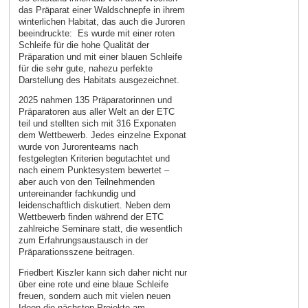
das Präparat einer Waldschnepfe in ihrem
winterlichen Habitat, das auch die Juroren
beeindruckte: Es wurde mit einer roten
Schleife für die hohe Qualität der
Präparation und mit einer blauen Schleife
für die sehr gute, nahezu perfekte
Darstellung des Habitats ausgezeichnet.
2025 nahmen 135 Präparatorinnen und
Präparatoren aus aller Welt an der ETC
teil und stellten sich mit 316 Exponaten
dem Wettbewerb. Jedes einzelne Exponat
wurde von Jurorenteams nach
festgelegten Kriterien begutachtet und
nach einem Punktesystem bewertet –
aber auch von den Teilnehmenden
untereinander fachkundig und
leidenschaftlich diskutiert. Neben dem
Wettbewerb finden während der ETC
zahlreiche Seminare statt, die wesentlich
zum Erfahrungsaustausch in der
Präparationsszene beitragen.
Friedbert Kiszler kann sich daher nicht nur
über eine rote und eine blaue Schleife
freuen, sondern auch mit vielen neuen
Ideen die nächsten Projekte am