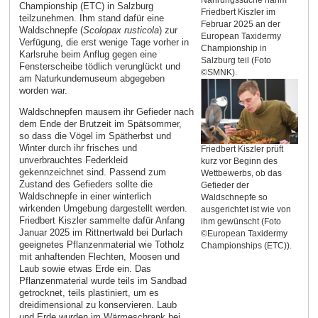
Nahrungssuche nahm
Championship (ETC) in Salzburg
Friedbert Kiszler im
teilzunehmen. Ihm stand dafür eine
Februar 2025 an der
Waldschnepfe (
Scolopax rusticola
) zur
European Taxidermy
Verfügung, die erst wenige Tage vorher in
Championship in
Karlsruhe beim Anflug gegen eine
Salzburg teil (Foto
Fensterscheibe tödlich verunglückt und
©SMNK).
am Naturkundemuseum abgegeben
worden war.
Waldschnepfen mausern ihr Gefieder nach
dem Ende der Brutzeit im Spätsommer,
so dass die Vögel im Spätherbst und
Winter durch ihr frisches und
Friedbert Kiszler prüft
unverbrauchtes Federkleid
kurz vor Beginn des
gekennzeichnet sind. Passend zum
Wettbewerbs, ob das
Zustand des Gefieders sollte die
Gefieder der
Waldschnepfe in einer winterlich
Waldschnepfe so
wirkenden Umgebung dargestellt werden.
ausgerichtet ist wie von
Friedbert Kiszler sammelte dafür Anfang
ihm gewünscht (Foto
Januar 2025 im Rittnertwald bei Durlach
©European Taxidermy
geeignetes Pflanzenmaterial wie Totholz
Championships (ETC)).
mit anhaftenden Flechten, Moosen und
Laub sowie etwas Erde ein. Das
Pflanzenmaterial wurde teils im Sandbad
getrocknet, teils plastiniert, um es
dreidimensional zu konservieren. Laub
und Erde wurden im Wärmeschrank bei