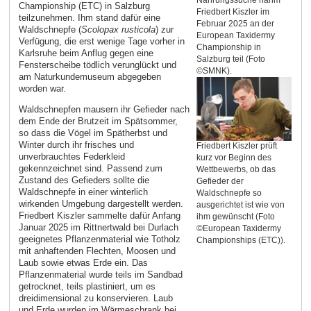
Nahrungssuche nahm
Championship (ETC) in Salzburg
Friedbert Kiszler im
teilzunehmen. Ihm stand dafür eine
Februar 2025 an der
Waldschnepfe (
Scolopax rusticola
) zur
European Taxidermy
Verfügung, die erst wenige Tage vorher in
Championship in
Karlsruhe beim Anflug gegen eine
Salzburg teil (Foto
Fensterscheibe tödlich verunglückt und
©SMNK).
am Naturkundemuseum abgegeben
worden war.
Waldschnepfen mausern ihr Gefieder nach
dem Ende der Brutzeit im Spätsommer,
so dass die Vögel im Spätherbst und
Winter durch ihr frisches und
Friedbert Kiszler prüft
unverbrauchtes Federkleid
kurz vor Beginn des
gekennzeichnet sind. Passend zum
Wettbewerbs, ob das
Zustand des Gefieders sollte die
Gefieder der
Waldschnepfe in einer winterlich
Waldschnepfe so
wirkenden Umgebung dargestellt werden.
ausgerichtet ist wie von
Friedbert Kiszler sammelte dafür Anfang
ihm gewünscht (Foto
Januar 2025 im Rittnertwald bei Durlach
©European Taxidermy
geeignetes Pflanzenmaterial wie Totholz
Championships (ETC)).
mit anhaftenden Flechten, Moosen und
Laub sowie etwas Erde ein. Das
Pflanzenmaterial wurde teils im Sandbad
getrocknet, teils plastiniert, um es
dreidimensional zu konservieren. Laub
und Erde wurden im Wärmeschrank bei