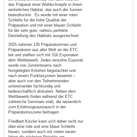
das Präparat einer Waldschnepfe in ihrem
winterlichen Habitat, das auch die Juroren
beeindruckte: Es wurde mit einer roten
Schleife für die hohe Qualität der
Präparation und mit einer blauen Schleife
für die sehr gute, nahezu perfekte
Darstellung des Habitats ausgezeichnet.
2025 nahmen 135 Präparatorinnen und
Präparatoren aus aller Welt an der ETC
teil und stellten sich mit 316 Exponaten
dem Wettbewerb. Jedes einzelne Exponat
wurde von Jurorenteams nach
festgelegten Kriterien begutachtet und
nach einem Punktesystem bewertet –
aber auch von den Teilnehmenden
untereinander fachkundig und
leidenschaftlich diskutiert. Neben dem
Wettbewerb finden während der ETC
zahlreiche Seminare statt, die wesentlich
zum Erfahrungsaustausch in der
Präparationsszene beitragen.
Friedbert Kiszler kann sich daher nicht nur
über eine rote und eine blaue Schleife
freuen, sondern auch mit vielen neuen
Ideen die nächsten Projekte am