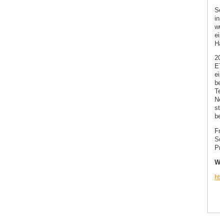
S
i
wu
ei
H
2
E
e
b
T
N
s
be
Fr
S
P
W
h