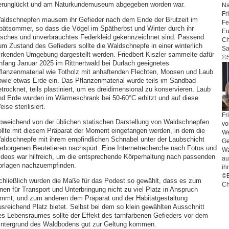
erunglückt und am Naturkundemuseum abgegeben worden war.
Na
Fr
aldschnepfen mausern ihr Gefieder nach dem Ende der Brutzeit im
Fe
pätsommer, so dass die Vögel im Spätherbst und Winter durch ihr
Eu
risches und unverbrauchtes Federkleid gekennzeichnet sind. Passend
Ch
um Zustand des Gefieders sollte die Waldschnepfe in einer winterlich
Sa
irkenden Umgebung dargestellt werden. Friedbert Kiszler sammelte dafür
©
nfang Januar 2025 im Rittnertwald bei Durlach geeignetes
flanzenmaterial wie Totholz mit anhaftenden Flechten, Moosen und Laub
owie etwas Erde ein. Das Pflanzenmaterial wurde teils im Sandbad
trocknet, teils plastiniert, um es dreidimensional zu konservieren. Laub
nd Erde wurden im Wärmeschrank bei 50-60°C erhitzt und auf diese
ise sterilisiert.
Fr
bweichend von der üblichen statischen Darstellung von Waldschnepfen
vo
ollte mit diesem Präparat der Moment eingefangen werden, in dem die
We
aldschnepfe mit ihrem empfindlichen Schnabel unter der Laubschicht
Ge
erborgenen Beutetieren nachspürt. Eine Internetrecherche nach Fotos und
Wa
ideos war hilfreich, um die entsprechende Körperhaltung nach passenden
au
orlagen nachzuempfinden.
ih
©E
chließlich wurden die Maße für das Podest so gewählt, dass es zum
Ch
inen für Transport und Unterbringung nicht zu viel Platz in Anspruch
immt, und zum anderen dem Präparat und der Habitatgestaltung
usreichend Platz bietet. Selbst bei dem so klein gewählten Ausschnitt
es Lebensraumes sollte der Effekt des tarnfarbenen Gefieders vor dem
intergrund des Waldbodens gut zur Geltung kommen.