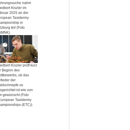
hrungssuche nahm
iedbert Kiszler im
bruar 2025 an der
ropean Taxidermy
ampionship in
lzburg teil (Foto
SMNK).
iedbert Kiszler prüft kurz
r Beginn des
ttbewerbs, ob das
fieder der
ldschnepfe so
sgerichtet ist wie von
m gewünscht (Foto
uropean Taxidermy
ampionships (ETC)).