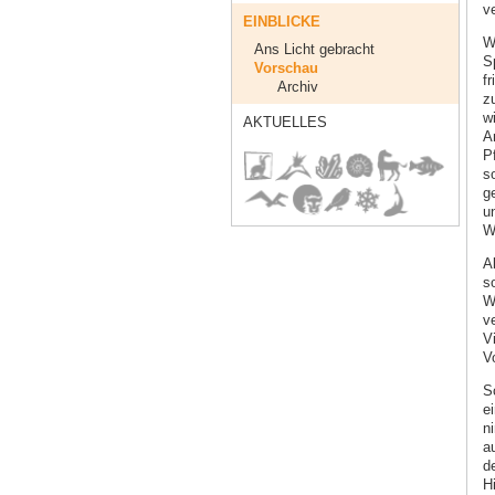
v
EINBLICKE
W
Ans Licht gebracht
S
Vorschau
f
Archiv
z
w
AKTUELLES
A
P
s
ge
u
We
A
s
W
v
V
V
S
e
n
a
d
H