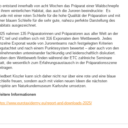
o entstand innerhalb von acht Wochen das Präparat einer Waldschnepfe
n ihrem winterlichen Habitat, das auch die Juroren beeindruckte: Es
rde mit einer roten Schleife für die hohe Qualität der Präparation und mit
ner blauen Schleife für die sehr gute, nahezu perfekte Darstellung des
abitats ausgezeichnet.
025 nahmen 135 Präparatorinnen und Präparatoren aus aller Welt an der
TC teil und stellten sich mit 316 Exponaten dem Wettbewerb. Jedes
inzelne Exponat wurde von Jurorenteams nach festgelegten Kriterien
egutachtet und nach einem Punktesystem bewertet – aber auch von den
eilnehmenden untereinander fachkundig und leidenschaftlich diskutiert.
eben dem Wettbewerb finden während der ETC zahlreiche Seminare
tatt, die wesentlich zum Erfahrungsaustausch in der Präparationsszene
itragen.
iedbert Kiszler kann sich daher nicht nur über eine rote und eine blaue
chleife freuen, sondern auch mit vielen neuen Ideen die nächsten
rojekte am Naturkundemuseum Karlsruhe umsetzen.
eitere Informationen
ttps://www.eurotaxidermy.eu/report-and-downloads-2025/