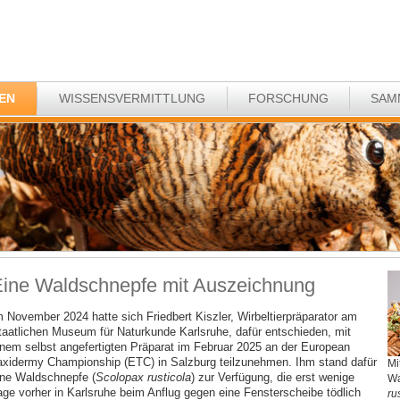
EN
WISSENSVERMITTLUNG
FORSCHUNG
SAM
ine Waldschnepfe mit Auszeichnung
m November 2024 hatte sich Friedbert Kiszler, Wirbeltierpräparator am
taatlichen Museum für Naturkunde Karlsruhe, dafür entschieden, mit
inem selbst angefertigten Präparat im Februar 2025 an der European
axidermy Championship (ETC) in Salzburg teilzunehmen. Ihm stand dafür
Mi
ine Waldschnepfe (
Scolopax rusticola
) zur Verfügung, die erst wenige
Wa
age vorher in Karlsruhe beim Anflug gegen eine Fensterscheibe tödlich
ru