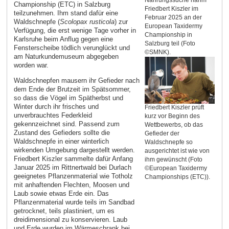
Nahrungssuche nahm
Championship (ETC) in Salzburg
Friedbert Kiszler im
teilzunehmen. Ihm stand dafür eine
Februar 2025 an der
Waldschnepfe (
Scolopax rusticola
) zur
European Taxidermy
Verfügung, die erst wenige Tage vorher in
Championship in
Karlsruhe beim Anflug gegen eine
Salzburg teil (Foto
Fensterscheibe tödlich verunglückt und
©SMNK).
am Naturkundemuseum abgegeben
worden war.
Waldschnepfen mausern ihr Gefieder nach
dem Ende der Brutzeit im Spätsommer,
so dass die Vögel im Spätherbst und
Winter durch ihr frisches und
Friedbert Kiszler prüft
unverbrauchtes Federkleid
kurz vor Beginn des
gekennzeichnet sind. Passend zum
Wettbewerbs, ob das
Zustand des Gefieders sollte die
Gefieder der
Waldschnepfe in einer winterlich
Waldschnepfe so
wirkenden Umgebung dargestellt werden.
ausgerichtet ist wie von
Friedbert Kiszler sammelte dafür Anfang
ihm gewünscht (Foto
Januar 2025 im Rittnertwald bei Durlach
©European Taxidermy
geeignetes Pflanzenmaterial wie Totholz
Championships (ETC)).
mit anhaftenden Flechten, Moosen und
Laub sowie etwas Erde ein. Das
Pflanzenmaterial wurde teils im Sandbad
getrocknet, teils plastiniert, um es
dreidimensional zu konservieren. Laub
und Erde wurden im Wärmeschrank bei