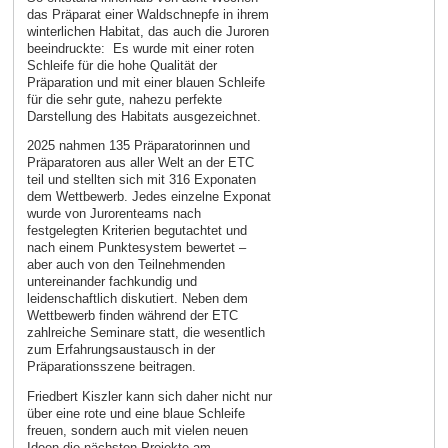
das Präparat einer Waldschnepfe in ihrem
winterlichen Habitat, das auch die Juroren
beeindruckte: Es wurde mit einer roten
Schleife für die hohe Qualität der
Präparation und mit einer blauen Schleife
für die sehr gute, nahezu perfekte
Darstellung des Habitats ausgezeichnet.
2025 nahmen 135 Präparatorinnen und
Präparatoren aus aller Welt an der ETC
teil und stellten sich mit 316 Exponaten
dem Wettbewerb. Jedes einzelne Exponat
wurde von Jurorenteams nach
festgelegten Kriterien begutachtet und
nach einem Punktesystem bewertet –
aber auch von den Teilnehmenden
untereinander fachkundig und
leidenschaftlich diskutiert. Neben dem
Wettbewerb finden während der ETC
zahlreiche Seminare statt, die wesentlich
zum Erfahrungsaustausch in der
Präparationsszene beitragen.
Friedbert Kiszler kann sich daher nicht nur
über eine rote und eine blaue Schleife
freuen, sondern auch mit vielen neuen
Ideen die nächsten Projekte am