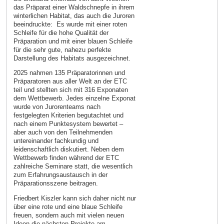
das Präparat einer Waldschnepfe in ihrem
winterlichen Habitat, das auch die Juroren
beeindruckte: Es wurde mit einer roten
Schleife für die hohe Qualität der
Präparation und mit einer blauen Schleife
für die sehr gute, nahezu perfekte
Darstellung des Habitats ausgezeichnet.
2025 nahmen 135 Präparatorinnen und
Präparatoren aus aller Welt an der ETC
teil und stellten sich mit 316 Exponaten
dem Wettbewerb. Jedes einzelne Exponat
wurde von Jurorenteams nach
festgelegten Kriterien begutachtet und
nach einem Punktesystem bewertet –
aber auch von den Teilnehmenden
untereinander fachkundig und
leidenschaftlich diskutiert. Neben dem
Wettbewerb finden während der ETC
zahlreiche Seminare statt, die wesentlich
zum Erfahrungsaustausch in der
Präparationsszene beitragen.
Friedbert Kiszler kann sich daher nicht nur
über eine rote und eine blaue Schleife
freuen, sondern auch mit vielen neuen
Ideen die nächsten Projekte am