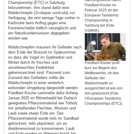
Nahrungssuche nahm
Championship (ETC) in Salzburg
Friedbert Kiszler im
teilzunehmen. Ihm stand dafür eine
Februar 2025 an der
Waldschnepfe (
Scolopax rusticola
) zur
European Taxidermy
Verfügung, die erst wenige Tage vorher in
Championship in
Karlsruhe beim Anflug gegen eine
Salzburg teil (Foto
Fensterscheibe tödlich verunglückt und
©SMNK).
am Naturkundemuseum abgegeben
worden war.
Waldschnepfen mausern ihr Gefieder nach
dem Ende der Brutzeit im Spätsommer,
so dass die Vögel im Spätherbst und
Winter durch ihr frisches und
Friedbert Kiszler prüft
unverbrauchtes Federkleid
kurz vor Beginn des
gekennzeichnet sind. Passend zum
Wettbewerbs, ob das
Zustand des Gefieders sollte die
Gefieder der
Waldschnepfe in einer winterlich
Waldschnepfe so
wirkenden Umgebung dargestellt werden.
ausgerichtet ist wie von
Friedbert Kiszler sammelte dafür Anfang
ihm gewünscht (Foto
Januar 2025 im Rittnertwald bei Durlach
©European Taxidermy
geeignetes Pflanzenmaterial wie Totholz
Championships (ETC)).
mit anhaftenden Flechten, Moosen und
Laub sowie etwas Erde ein. Das
Pflanzenmaterial wurde teils im Sandbad
getrocknet, teils plastiniert, um es
dreidimensional zu konservieren. Laub
und Erde wurden im Wärmeschrank bei