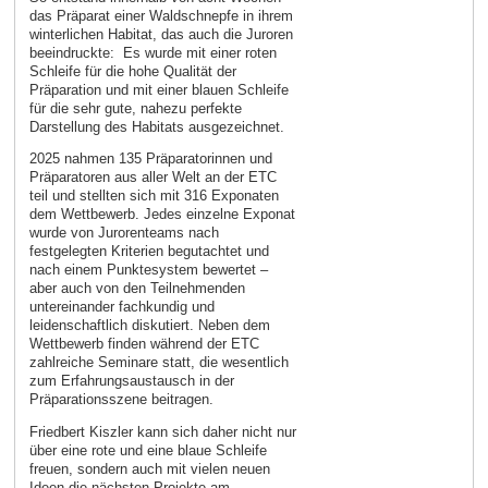
das Präparat einer Waldschnepfe in ihrem
winterlichen Habitat, das auch die Juroren
beeindruckte: Es wurde mit einer roten
Schleife für die hohe Qualität der
Präparation und mit einer blauen Schleife
für die sehr gute, nahezu perfekte
Darstellung des Habitats ausgezeichnet.
2025 nahmen 135 Präparatorinnen und
Präparatoren aus aller Welt an der ETC
teil und stellten sich mit 316 Exponaten
dem Wettbewerb. Jedes einzelne Exponat
wurde von Jurorenteams nach
festgelegten Kriterien begutachtet und
nach einem Punktesystem bewertet –
aber auch von den Teilnehmenden
untereinander fachkundig und
leidenschaftlich diskutiert. Neben dem
Wettbewerb finden während der ETC
zahlreiche Seminare statt, die wesentlich
zum Erfahrungsaustausch in der
Präparationsszene beitragen.
Friedbert Kiszler kann sich daher nicht nur
über eine rote und eine blaue Schleife
freuen, sondern auch mit vielen neuen
Ideen die nächsten Projekte am