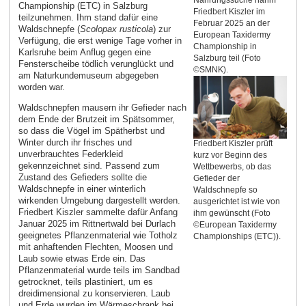
Nahrungssuche nahm
Championship (ETC) in Salzburg
Friedbert Kiszler im
teilzunehmen. Ihm stand dafür eine
Februar 2025 an der
Waldschnepfe (
Scolopax rusticola
) zur
European Taxidermy
Verfügung, die erst wenige Tage vorher in
Championship in
Karlsruhe beim Anflug gegen eine
Salzburg teil (Foto
Fensterscheibe tödlich verunglückt und
©SMNK).
am Naturkundemuseum abgegeben
worden war.
Waldschnepfen mausern ihr Gefieder nach
dem Ende der Brutzeit im Spätsommer,
so dass die Vögel im Spätherbst und
Winter durch ihr frisches und
Friedbert Kiszler prüft
unverbrauchtes Federkleid
kurz vor Beginn des
gekennzeichnet sind. Passend zum
Wettbewerbs, ob das
Zustand des Gefieders sollte die
Gefieder der
Waldschnepfe in einer winterlich
Waldschnepfe so
wirkenden Umgebung dargestellt werden.
ausgerichtet ist wie von
Friedbert Kiszler sammelte dafür Anfang
ihm gewünscht (Foto
Januar 2025 im Rittnertwald bei Durlach
©European Taxidermy
geeignetes Pflanzenmaterial wie Totholz
Championships (ETC)).
mit anhaftenden Flechten, Moosen und
Laub sowie etwas Erde ein. Das
Pflanzenmaterial wurde teils im Sandbad
getrocknet, teils plastiniert, um es
dreidimensional zu konservieren. Laub
und Erde wurden im Wärmeschrank bei