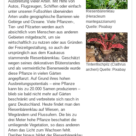
Ausbreitung vieler Arten. Mit Hilfe von
Autos, Flugzeugen, Schiffen oder einfach
unter unseren Fußsohlen überwinden
Riesenbärenklau
Arten uralte geographische Barrieren wie
(Heracleum
Gebirge und Ozeane. Viele Pflanzen-,
mantegazzianum)
Tier- und Pilzarten werden auch
Quelle: Pixabay
absichtlich vom Menschen aus anderen
Gebieten mitgebracht, um sie
wirtschaftlich zu nutzen oder aus Gründen
der Freizeitgestaltung, so auch der
ursprünglich aus dem Kaukasus
stammende Riesenbärenklau. Geschätzt
wegen seines dekorativen Blütenstandes
Tintenfischpilz (Clathrus
und als vermeintliche Bienenweide wurde
archeri) Quelle: Pixabay
diese Pflanze in vielen Gärten
angepflanzt. Auf Grund ihres hohen
Ausbreitungspotentials – eine Pflanze
kann bis zu 20.000 Samen produzieren –
blieb sie bald nicht mehr auf Gärten
beschränkt und verbreitete sich rasch in
ganz Deutschland. Heute findet man den
Riesenbärenklau auf Wiesen, an
Wegrändern und Flussufern. Die bis zu
drei Meter hohe Pflanze beschattet die
umliegende Vegetation, so dass anderen
Arten das Licht zum Wachsen fehlt.
Darüber hinaus bildet der Riesenbärenklau