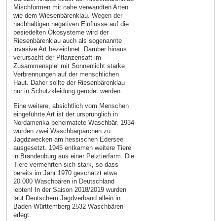
Mischformen mit nahe verwandten Arten
wie dem Wiesenbärenklau. Wegen der
nachhaltigen negativen Einflüsse auf die
besiedelten Ökosysteme wird der
Riesenbärenklau auch als sogenannte
invasive Art bezeichnet. Darüber hinaus
verursacht der Pflanzensaft im
Zusammenspiel mit Sonnenlicht starke
Verbrennungen auf der menschlichen
Haut. Daher sollte der Riesenbärenklau
nur in Schutzkleidung gerodet werden.
Eine weitere, absichtlich vom Menschen
eingeführte Art ist der ursprünglich in
Nordamerika beheimatete Waschbär. 1934
wurden zwei Waschbärpärchen zu
Jagdzwecken am hessischen Edersee
ausgesetzt. 1945 entkamen weitere Tiere
in Brandenburg aus einer Pelztierfarm. Die
Tiere vermehrten sich stark, so dass
bereits im Jahr 1970 geschätzt etwa
20.000 Waschbären in Deutschland
lebten! In der Saison 2018/2019 wurden
laut Deutschem Jagdverband allein in
Baden-Württemberg 2532 Waschbären
erlegt.