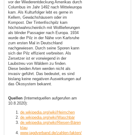
vor der Wiederentdeckung Amerikas durch
Columbus im Jahr 1492 nach Mitteleuropa
kam. Als Kulturfolger lebt es gerne in
Kellern, Gewächshäusern oder im
Kompost. Der Tintenfischpilz kam
höchstwahrscheinlich mit Wolllieferungen
als blinder Passagier nach Europa. 1934
wurde der Pilz in der Nähe von Karlsruhe
zum ersten Mal in Deutschland
nachgewiesen. Durch seine Sporen kann
sich der Pilz effizient verbreiten. Als
Zersetzer ist er vorwiegend in der
Laubstreu von Wäldern zu finden.
Diese beiden Arten werden nicht als
invasiv geführt. Das bedeutet, es sind
bislang keine negativen Auswirkungen auf
das Ökosystem bekannt.
Quellen
(Internetquellen aufgerufen am
10.8.2020):
de.wikipedia.org/wiki/Heimchen
de.wikipedia.org/wiki/Waschbär
de.wikipedia.org/wiki/Riesen-Bären
klau
www.jagdverband.de/zahlen-fakten/