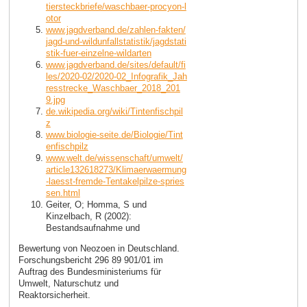
tiersteckbriefe/waschbaer-procyon-l
otor
www.jagdverband.de/zahlen-fakten/
jagd-und-wildunfallstatistik/jagdstati
stik-fuer-einzelne-wildarten
www.jagdverband.de/sites/default/fi
les/2020-02/2020-02_Infografik_Jah
resstrecke_Waschbaer_2018_201
9.jpg
de.wikipedia.org/wiki/Tintenfischpil
z
www.biologie-seite.de/Biologie/Tint
enfischpilz
www.welt.de/wissenschaft/umwelt/
article132618273/Klimaerwaermung
-laesst-fremde-Tentakelpilze-spries
sen.html
Geiter, O; Homma, S und
Kinzelbach, R (2002):
Bestandsaufnahme und
Bewertung von Neozoen in Deutschland.
Forschungsbericht 296 89 901/01 im
Auftrag des Bundesministeriums für
Umwelt, Naturschutz und
Reaktorsicherheit.