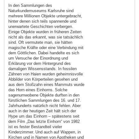
In den Sammlungen des
Naturkundemuseums Karlsruhe sind
mehrere Millionen Objekte untergebracht,
hinter denen sich teils spannende und
unerwartete Geschichten verbergen.
Einige Objekte wurden in früheren Zeiten
nicht als das erkannt, was sie tatsächlich
sind. Oft vermutete man, sie hätten
magische Kräfte oder eine Verbindung mit
dem Göttlichen. Dabei handelte es sich
um Versuche der Einordnung und
Erklärung vor dem Hintergrund des
damaligen Wissensstands. In fossilen
Zähnen von Haien wurden geheimnisvolle
Abbilder von Körperteilen gesehen und
aus dem Stoßzahn eines Mammuts wurde
das Horn eines Einhorns. Solche
sagenumwobene Objekte durften in den
fürstlichen Sammlungen des 16. und 17.
Jahrhunderts natürlich nicht fehlen. Aber
auch in der heutigen Zeit hält sich der
Hype um das Einhorn – spätestens seit
dem Film „Das letzte Einhorn“ von 1982
ist es fester Bestandteil vieler
Kinderzimmer. Und auch auf Wappen, in
Kirchen und in Namen von Apotheken und