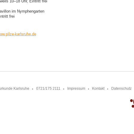
weils 10–18 Uhr, Eintritt frei
avillon im Nymphengarten
ntritt frei
ww.pilze-karlsruhe.de
urkunde Karlsruhe
0721/175 2111
Impressum
Kontakt
Datenschutz