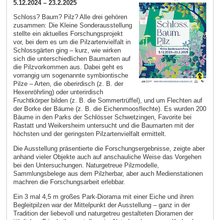
5.12.2024 – 23.2.2025
Schloss? Baum? Pilz? Alle drei gehören
zusammen: Die Kleine Sonderausstellung
stellte ein aktuelles Forschungsprojekt
vor, bei dem es um die Pilzartenvielfalt in
Schlossgärten ging – kurz, wie wirken
sich die unterschiedlichen Baumarten auf
die Pilzvorkommen aus. Dabei geht es
vorrangig um sogenannte symbiontische
Pilze – Arten, die oberirdisch (z. B. der
Hexenröhrling) oder unterirdisch
Fruchtkörper bilden (z. B. die Sommertrüffel), und um Flechten auf
der Borke der Bäume (z. B. die Eichenmoosflechte). Es wurden 200
Bäume in den Parks der Schlösser Schwetzingen, Favorite bei
Rastatt und Weikersheim untersucht und die Baumarten mit der
höchsten und der geringsten Pilzartenvielfalt ermittelt.
Die Ausstellung präsentierte die Forschungsergebnisse, zeigte aber
anhand vieler Objekte auch auf anschauliche Weise das Vorgehen
bei den Untersuchungen. Naturgetreue Pilzmodelle,
Sammlungsbelege aus dem Pilzherbar, aber auch Medienstationen
machren die Forschungsarbeit erlebbar.
Ein 3 mal 4,5 m großes Park-Diorama mit einer Eiche und ihren
Begleitpilzen war der Mittelpunkt der Ausstellung – ganz in der
Tradition der liebevoll und naturgetreu gestalteten Dioramen der