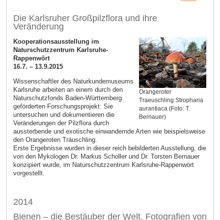
Die Karlsruher Großpilzflora und ihre
Veränderung
Kooperationsausstellung im
Naturschutzzentrum Karlsruhe-
Rappenwört
16.7. – 13.9.2015
Wissenschaftler des Naturkundemuseums
Karlsruhe arbeiten an einem durch den
Orangeroter
Naturschutz­fonds Baden-Württemberg
Traeuschling Stropharia
geförderten Forschungsprojekt: Sie
aurantiaca (Foto: T.
untersuchen und dokumentieren die
Bernauer)
Veränderungen der Pilzflora durch
aussterbende und exotische ein­wandernde Arten wie beispielsweise
den Orangeroten Träuschling.
Erste Ergebnisse wurden in dieser reich bebilderten Ausstellung, die
von den Mykologen Dr. Markus Scholler und Dr. Torsten Bernauer
konzipiert wurde, im Naturschutz­zentrum Karlsruhe-Rappenwört
vorgestellt.
2014
Bienen – die Bestäuber der Welt. Fotografien von