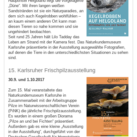
Hauptinsel Helgoland liegt die vorgelagerte
„Düne“. Mit ihren langen weißen
Sandstränden ist sie ein Naturparadies, an
dem sich auch Kegelrobben wohlfühlen –
an kaum einem anderen Ort kann man
diesen Tieren so nahe kommen und sie
ungehindert beobachten.
Seit rund 25 Jahren hält Lilo Tadday das
Leben am Strand mit der Kamera fest. Das Naturkundemuseum
Karlsruhe präsentierte in der Ausstellung ausgewählte Fotografien,
auf denen die Tiere in den unterschiedlichsten Situationen zu sehen
sind.
15. Karlsruher Frischpilzausstellung
30.9. und 1.10.2017
Zum 15. Mal veranstaltete das
Naturkundemuseum Karlsruhe in
Zusammenarbeit mit der Arbeitsgruppe
Pilze im Naturwissenschaftlichen Verein
(PiNK) die jährliche Frischpilzausstellung.
Es wurden in einem großen Diorama
„Pilze an und bei Fichten“ präsentiert.
Außerdem gab es eine kleine „Ausstellung
in der Ausstellung“, durchgeführt von der
Deutschen Gesellschaft für Herpetologie