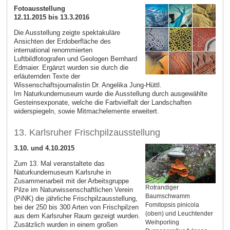
Fotoausstellung
12.11.2015 bis 13.3.2016
Die Ausstellung zeigte spektakuläre
Ansichten der Erdoberfläche des
international renommierten
Luftbildfotografen und Geologen Bernhard
Edmaier. Ergänzt wurden sie durch die
erläuternden Texte der
Wissenschaftsjournalistin Dr. Angelika Jung-Hüttl.
Im Naturkundemuseum wurde die Ausstellung durch ausgewählte
Gesteinsexponate, welche die Farbvielfalt der Landschaften
widerspiegeln, sowie Mitmachelemente erweitert.
13. Karlsruher Frischpilzausstellung
3.10. und 4.10.2015
Zum 13. Mal veranstaltete das
Naturkundemuseum Karlsruhe in
Zusammenarbeit mit der Arbeitsgruppe
Rotrandiger
Pilze im Naturwissenschaftlichen Verein
Baumschwamm
(PiNK) die jährliche Frischpilzausstellung,
Fomitopsis pinicola
bei der 250 bis 300 Arten von Frischpilzen
(oben) und Leuchtender
aus dem Karlsruher Raum gezeigt wurden.
Weihporling
Zusätzlich wurden in einem großen