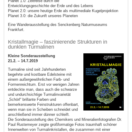
Planet 1.0: Zeitreise durch die
Entwicklungsgeschichte der Erde und des Lebens
Planet 2.0: unsere heutige Erde als multimediale Kugelprojektion
Planet 3.0: die Zukunft unseres Planeten
Eine Wanderausstellung des Senckenberg Naturmuseums
Frankfurt.
Kristallmagie – faszinierende Strukturen in
dunklen Turmalinen
Kleine Sonderausstellung
21.2. – 14.7.2019
Turmaline sind seit Jahrhunderten
begehrte und kostbare Edelsteine mit
einem außergewöhnlichen Farb- und
Formenreichtum. Erst vor wenigen Jahren
entdeckte man, dass auch die schwarze
und undurchsichtige Turmalinvarietät
„Schörl“ brillante Farben und
bemerkenswerte Feinstrukturen offenbart,
wenn man sie in Scheiben schneidet und
anschließend immer dünner schleift.
Die Sonderausstellung des Chemikers und Mineralienfotografen Dr.
Paul Rustemeyer zeigte großformatige Fotos traumhaft schöner
Innenwelten von Turmalinkristallen, die zusammen mit einer