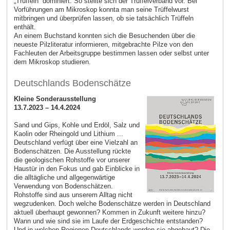
„Trüffeln“ dominiert. So stellte sich der Trüffelverband vor. Bei
Vorführungen am Mikroskop konnta man seine Trüffelwurst
mitbringen und überprüfen lassen, ob sie tatsächlich Trüffeln
enthält.
An einem Buchstand konnten sich die Besuchenden über die
neueste Pilzliteratur informieren, mitgebrachte Pilze von den
Fachleuten der Arbeitsgruppe bestimmen lassen oder selbst unter
dem Mikroskop studieren.
Deutschlands Bodenschätze
Kleine Sonderausstellung
13.7.2023 – 14.4.2024
Sand und Gips, Kohle und Erdöl, Salz und
Kaolin oder Rheingold und Lithium ...
Deutschland verfügt über eine Vielzahl an
Bodenschätzen. Die Ausstellung rückte
die geologischen Rohstoffe vor unserer
Haustür in den Fokus und gab Einblicke in
die alltägliche und allgegenwärtige
Verwendung von Bodenschätzen.
Rohstoffe sind aus unserem Alltag nicht
wegzudenken. Doch welche Bodenschätze werden in Deutschland
aktuell überhaupt gewonnen? Kommen in Zukunft weitere hinzu?
Wann und wie sind sie im Laufe der Erdgeschichte entstanden?
Und in welchen Regionen Deutschlands werden sie abgebaut? Die