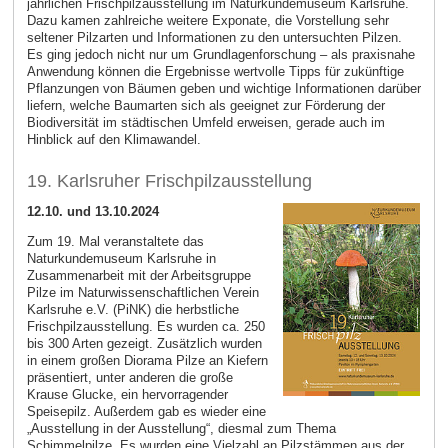
jährlichen Frischpilzausstellung im Naturkundemuseum Karlsruhe.
Dazu kamen zahlreiche weitere Exponate, die Vorstellung sehr
seltener Pilzarten und Informationen zu den untersuchten Pilzen.
Es ging jedoch nicht nur um Grundlagenforschung – als praxisnahe
Anwendung können die Ergebnisse wertvolle Tipps für zukünftige
Pflanzungen von Bäumen geben und wichtige Informationen darüber
liefern, welche Baumarten sich als geeignet zur Förderung der
Biodiversität im städtischen Umfeld erweisen, gerade auch im
Hinblick auf den Klimawandel.
19. Karlsruher Frischpilzausstellung
12.10. und 13.10.2024
Zum 19. Mal veranstaltete das
Naturkundemuseum Karlsruhe in
Zusammenarbeit mit der Arbeitsgruppe
Pilze im Naturwissenschaftlichen Verein
Karlsruhe e.V. (PiNK) die herbstliche
Frischpilzausstellung. Es wurden ca. 250
bis 300 Arten gezeigt. Zusätzlich wurden
in einem großen Diorama Pilze an Kiefern
präsentiert, unter anderen die große
Krause Glucke, ein hervorragender
Speisepilz. Außerdem gab es wieder eine
„Ausstellung in der Ausstellung“, diesmal zum Thema
Schimmelpilze. Es wurden eine Vielzahl an Pilzstämmen aus der