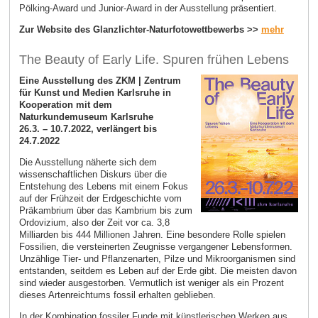
Pölking-Award und Junior-Award in der Ausstellung präsentiert.
Zur Website des Glanzlichter-Naturfotowettbewerbs >>
mehr
The Beauty of Early Life. Spuren frühen Lebens
Eine Ausstellung des ZKM | Zentrum
für Kunst und Medien Karlsruhe in
Kooperation mit dem
Naturkundemuseum Karlsruhe
26.3. – 10.7.2022, verlängert bis
24.7.2022
Die Ausstellung näherte sich dem
wissenschaftlichen Diskurs über die
Entstehung des Lebens mit einem Fokus
auf der Frühzeit der Erdgeschichte vom
Präkambrium über das Kambrium bis zum
Ordovizium, also der Zeit vor ca. 3,8
Milliarden bis 444 Millionen Jahren. Eine besondere Rolle spielen
Fossilien, die versteinerten Zeugnisse vergangener Lebensformen.
Unzählige Tier- und Pflanzenarten, Pilze und Mikroorganismen sind
entstanden, seitdem es Leben auf der Erde gibt. Die meisten davon
sind wieder ausgestorben. Vermutlich ist weniger als ein Prozent
dieses Artenreichtums fossil erhalten geblieben.
In der Kombination fossiler Funde mit künstlerischen Werken aus