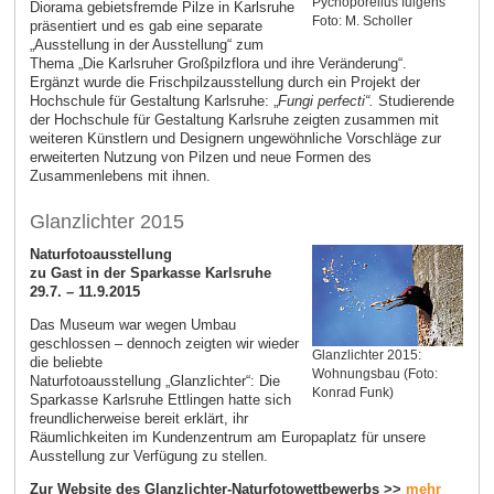
Pycnoporellus fulgens
Diorama gebietsfremde Pilze in Karlsruhe
Foto: M. Scholler
präsentiert und es gab eine separate
„Ausstellung in der Ausstellung“ zum
Thema „Die Karlsruher Großpilzflora und ihre Veränderung“.
Ergänzt wurde die Frischpilzausstellung durch ein Projekt der
Hochschule für Gestaltung Karlsruhe: „
Fungi perfecti“.
Studierende
der Hochschule für Gestaltung Karlsruhe zeigten zusammen mit
weiteren Künstlern und Designern ungewöhnliche Vorschläge zur
erweiterten Nutzung von Pilzen und neue Formen des
Zusammenlebens mit ihnen.
Glanzlichter 2015
Naturfotoausstellung
z
u Gast in der Sparkasse Karlsruhe
29.7. – 11.9.2015
Das Museum war wegen Umbau
geschlossen – dennoch zeigten wir wieder
Glanzlichter 2015:
die beliebte
Wohnungsbau (Foto:
Naturfotoausstellung „Glanzlichter“: Die
Konrad Funk)
Sparkasse Karlsruhe Ettlingen hatte sich
freundlicherweise bereit erklärt, ihr
Räumlichkeiten im Kundenzentrum am Europaplatz für unsere
Ausstellung zur Verfügung zu stellen.
Zur Website des Glanzlichter-Naturfotowettbewerbs >>
mehr