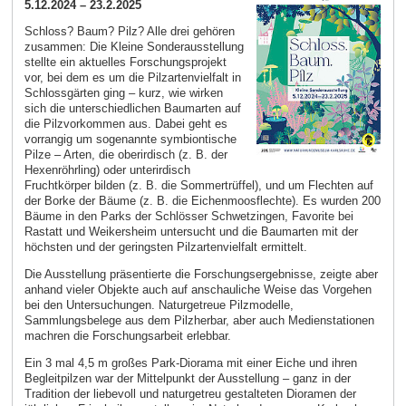
5.12.2024 – 23.2.2025
Schloss? Baum? Pilz? Alle drei gehören
zusammen: Die Kleine Sonderausstellung
stellte ein aktuelles Forschungsprojekt
vor, bei dem es um die Pilzartenvielfalt in
Schlossgärten ging – kurz, wie wirken
sich die unterschiedlichen Baumarten auf
die Pilzvorkommen aus. Dabei geht es
vorrangig um sogenannte symbiontische
Pilze – Arten, die oberirdisch (z. B. der
Hexenröhrling) oder unterirdisch
Fruchtkörper bilden (z. B. die Sommertrüffel), und um Flechten auf
der Borke der Bäume (z. B. die Eichenmoosflechte). Es wurden 200
Bäume in den Parks der Schlösser Schwetzingen, Favorite bei
Rastatt und Weikersheim untersucht und die Baumarten mit der
höchsten und der geringsten Pilzartenvielfalt ermittelt.
Die Ausstellung präsentierte die Forschungsergebnisse, zeigte aber
anhand vieler Objekte auch auf anschauliche Weise das Vorgehen
bei den Untersuchungen. Naturgetreue Pilzmodelle,
Sammlungsbelege aus dem Pilzherbar, aber auch Medienstationen
machren die Forschungsarbeit erlebbar.
Ein 3 mal 4,5 m großes Park-Diorama mit einer Eiche und ihren
Begleitpilzen war der Mittelpunkt der Ausstellung – ganz in der
Tradition der liebevoll und naturgetreu gestalteten Dioramen der