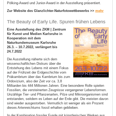
Pölking-Award und Junior-Award in der Ausstellung präsentiert.
Zur Website des Glanzlichter-Naturfotowettbewerbs >>
mehr
The Beauty of Early Life. Spuren frühen Lebens
Eine Ausstellung des ZKM | Zentrum
für Kunst und Medien Karlsruhe in
Kooperation mit dem
Naturkundemuseum Karlsruhe
26.3. – 10.7.2022, verlängert bis
24.7.2022
Die Ausstellung näherte sich dem
wissenschaftlichen Diskurs über die
Entstehung des Lebens mit einem Fokus
auf der Frühzeit der Erdgeschichte vom
Präkambrium über das Kambrium bis zum
Ordovizium, also der Zeit vor ca. 3,8
Milliarden bis 444 Millionen Jahren. Eine besondere Rolle spielen
Fossilien, die versteinerten Zeugnisse vergangener Lebensformen.
Unzählige Tier- und Pflanzenarten, Pilze und Mikroorganismen sind
entstanden, seitdem es Leben auf der Erde gibt. Die meisten davon
sind wieder ausgestorben. Vermutlich ist weniger als ein Prozent
dieses Artenreichtums fossil erhalten geblieben.
In der Kombination fossiler Funde mit künstlerischen Werken aus