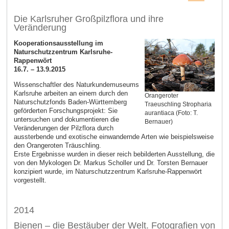
Die Karlsruher Großpilzflora und ihre
Veränderung
Kooperationsausstellung im
Naturschutzzentrum Karlsruhe-
Rappenwört
16.7. – 13.9.2015
Wissenschaftler des Naturkundemuseums
Karlsruhe arbeiten an einem durch den
Orangeroter
Naturschutz­fonds Baden-Württemberg
Traeuschling Stropharia
geförderten Forschungsprojekt: Sie
aurantiaca (Foto: T.
untersuchen und dokumentieren die
Bernauer)
Veränderungen der Pilzflora durch
aussterbende und exotische ein­wandernde Arten wie beispielsweise
den Orangeroten Träuschling.
Erste Ergebnisse wurden in dieser reich bebilderten Ausstellung, die
von den Mykologen Dr. Markus Scholler und Dr. Torsten Bernauer
konzipiert wurde, im Naturschutz­zentrum Karlsruhe-Rappenwört
vorgestellt.
2014
Bienen – die Bestäuber der Welt. Fotografien von