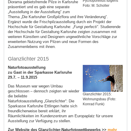
Pycnoporellus fulgens
Diorama gebietsfremde Pilze in Karlsruhe
Foto: M. Scholler
präsentiert und es gab eine separate
„Ausstellung in der Ausstellung“ zum
Thema „Die Karlsruher Großpilzflora und ihre Veränderung“.
Ergänzt wurde die Frischpilzausstellung durch ein Projekt der
Hochschule für Gestaltung Karlsruhe: „
Fungi perfecti“.
Studierende
der Hochschule für Gestaltung Karlsruhe zeigten zusammen mit
weiteren Künstlern und Designern ungewöhnliche Vorschläge zur
erweiterten Nutzung von Pilzen und neue Formen des
Zusammenlebens mit ihnen.
Glanzlichter 2015
Naturfotoausstellung
z
u Gast in der Sparkasse Karlsruhe
29.7. – 11.9.2015
Das Museum war wegen Umbau
geschlossen – dennoch zeigten wir wieder
Glanzlichter 2015:
die beliebte
Wohnungsbau (Foto:
Naturfotoausstellung „Glanzlichter“: Die
Konrad Funk)
Sparkasse Karlsruhe Ettlingen hatte sich
freundlicherweise bereit erklärt, ihr
Räumlichkeiten im Kundenzentrum am Europaplatz für unsere
Ausstellung zur Verfügung zu stellen.
Zur Website des Glanzlichter-Naturfotowettbewerbs >>
mehr