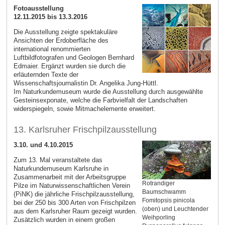
Fotoausstellung
12.11.2015 bis 13.3.2016
Die Ausstellung zeigte spektakuläre
Ansichten der Erdoberfläche des
international renommierten
Luftbildfotografen und Geologen Bernhard
Edmaier. Ergänzt wurden sie durch die
erläuternden Texte der
Wissenschaftsjournalistin Dr. Angelika Jung-Hüttl.
Im Naturkundemuseum wurde die Ausstellung durch ausgewählte
Gesteinsexponate, welche die Farbvielfalt der Landschaften
widerspiegeln, sowie Mitmachelemente erweitert.
13. Karlsruher Frischpilzausstellung
3.10. und 4.10.2015
Zum 13. Mal veranstaltete das
Naturkundemuseum Karlsruhe in
Zusammenarbeit mit der Arbeitsgruppe
Rotrandiger
Pilze im Naturwissenschaftlichen Verein
Baumschwamm
(PiNK) die jährliche Frischpilzausstellung,
Fomitopsis pinicola
bei der 250 bis 300 Arten von Frischpilzen
(oben) und Leuchtender
aus dem Karlsruher Raum gezeigt wurden.
Weihporling
Zusätzlich wurden in einem großen