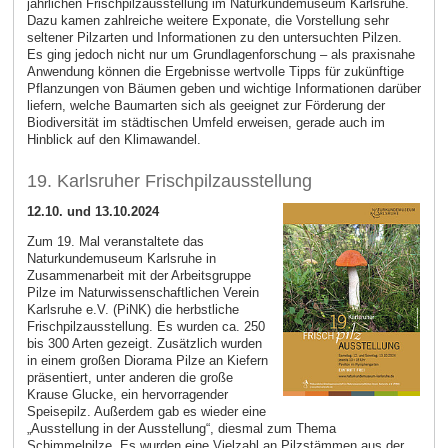
jährlichen Frischpilzausstellung im Naturkundemuseum Karlsruhe.
Dazu kamen zahlreiche weitere Exponate, die Vorstellung sehr
seltener Pilzarten und Informationen zu den untersuchten Pilzen.
Es ging jedoch nicht nur um Grundlagenforschung – als praxisnahe
Anwendung können die Ergebnisse wertvolle Tipps für zukünftige
Pflanzungen von Bäumen geben und wichtige Informationen darüber
liefern, welche Baumarten sich als geeignet zur Förderung der
Biodiversität im städtischen Umfeld erweisen, gerade auch im
Hinblick auf den Klimawandel.
19. Karlsruher Frischpilzausstellung
12.10. und 13.10.2024
Zum 19. Mal veranstaltete das
Naturkundemuseum Karlsruhe in
Zusammenarbeit mit der Arbeitsgruppe
Pilze im Naturwissenschaftlichen Verein
Karlsruhe e.V. (PiNK) die herbstliche
Frischpilzausstellung. Es wurden ca. 250
bis 300 Arten gezeigt. Zusätzlich wurden
in einem großen Diorama Pilze an Kiefern
präsentiert, unter anderen die große
Krause Glucke, ein hervorragender
Speisepilz. Außerdem gab es wieder eine
„Ausstellung in der Ausstellung“, diesmal zum Thema
Schimmelpilze. Es wurden eine Vielzahl an Pilzstämmen aus der