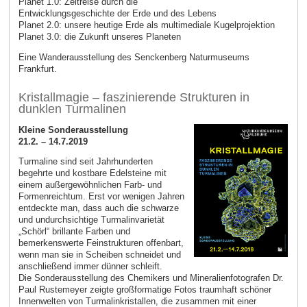
Planet 1.0: Zeitreise durch die
Entwicklungsgeschichte der Erde und des Lebens
Planet 2.0: unsere heutige Erde als multimediale Kugelprojektion
Planet 3.0: die Zukunft unseres Planeten
Eine Wanderausstellung des Senckenberg Naturmuseums
Frankfurt.
Kristallmagie – faszinierende Strukturen in
dunklen Turmalinen
Kleine Sonderausstellung
21.2. – 14.7.2019
Turmaline sind seit Jahrhunderten
begehrte und kostbare Edelsteine mit
einem außergewöhnlichen Farb- und
Formenreichtum. Erst vor wenigen Jahren
entdeckte man, dass auch die schwarze
und undurchsichtige Turmalinvarietät
„Schörl“ brillante Farben und
bemerkenswerte Feinstrukturen offenbart,
wenn man sie in Scheiben schneidet und
anschließend immer dünner schleift.
Die Sonderausstellung des Chemikers und Mineralienfotografen Dr.
Paul Rustemeyer zeigte großformatige Fotos traumhaft schöner
Innenwelten von Turmalinkristallen, die zusammen mit einer