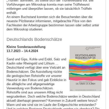
„Trüffeln“ dominiert. So stellte sich der Trüffelverband vor. Bei
Vorführungen am Mikroskop konnta man seine Trüffelwurst
mitbringen und überprüfen lassen, ob sie tatsächlich Trüffeln
enthält.
An einem Buchstand konnten sich die Besuchenden über die
neueste Pilzliteratur informieren, mitgebrachte Pilze von den
Fachleuten der Arbeitsgruppe bestimmen lassen oder selbst unter
dem Mikroskop studieren.
Deutschlands Bodenschätze
Kleine Sonderausstellung
13.7.2023 – 14.4.2024
Sand und Gips, Kohle und Erdöl, Salz und
Kaolin oder Rheingold und Lithium ...
Deutschland verfügt über eine Vielzahl an
Bodenschätzen. Die Ausstellung rückte
die geologischen Rohstoffe vor unserer
Haustür in den Fokus und gab Einblicke in
die alltägliche und allgegenwärtige
Verwendung von Bodenschätzen.
Rohstoffe sind aus unserem Alltag nicht
wegzudenken. Doch welche Bodenschätze werden in Deutschland
aktuell überhaupt gewonnen? Kommen in Zukunft weitere hinzu?
Wann und wie sind sie im Laufe der Erdgeschichte entstanden?
Und in welchen Regionen Deutschlands werden sie abgebaut? Die