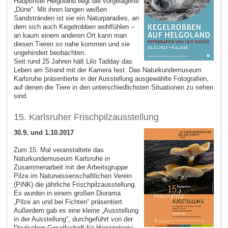
Hauptinsel Helgoland liegt die vorgelagerte
„Düne“. Mit ihren langen weißen
Sandstränden ist sie ein Naturparadies, an
dem sich auch Kegelrobben wohlfühlen –
an kaum einem anderen Ort kann man
diesen Tieren so nahe kommen und sie
ungehindert beobachten.
Seit rund 25 Jahren hält Lilo Tadday das
Leben am Strand mit der Kamera fest. Das Naturkundemuseum
Karlsruhe präsentierte in der Ausstellung ausgewählte Fotografien,
auf denen die Tiere in den unterschiedlichsten Situationen zu sehen
sind.
15. Karlsruher Frischpilzausstellung
30.9. und 1.10.2017
Zum 15. Mal veranstaltete das
Naturkundemuseum Karlsruhe in
Zusammenarbeit mit der Arbeitsgruppe
Pilze im Naturwissenschaftlichen Verein
(PiNK) die jährliche Frischpilzausstellung.
Es wurden in einem großen Diorama
„Pilze an und bei Fichten“ präsentiert.
Außerdem gab es eine kleine „Ausstellung
in der Ausstellung“, durchgeführt von der
Deutschen Gesellschaft für Herpetologie