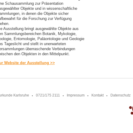
ine Schausammlung zur Präsentation
usgewählter Objekte und in wissenschaftliche
ammlungen, in denen die Objekte sicher
ufbewahrt für die Forschung zur Verfügung
tehen.
ie Ausstellung bringt ausgewählte Objekte aus
en Sammlungsbereichen Botanik, Mykologie,
oologie, Entomologie, Paläontologie und Geologie
s Tageslicht und stellt in unerwarteten
ersammlungen überraschende Verbindungen
wischen den Objekten in den Mittelpunkt.
ur Website der Ausstellung >>
urkunde Karlsruhe
0721/175 2111
Impressum
Kontakt
Datenschutz