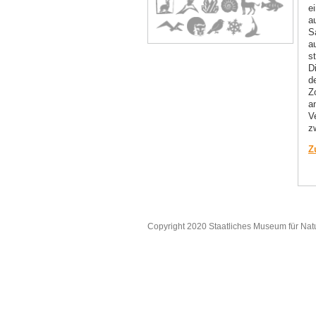
e
a
S
a
s
D
d
Z
an
V
z
Z
Copyright 2020 Staatliches Museum für Nat