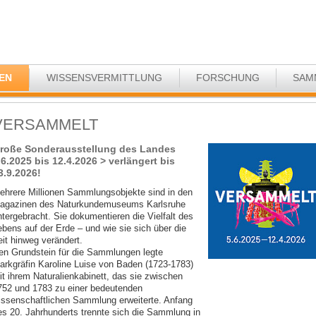
EN
WISSENSVERMITTLUNG
FORSCHUNG
SAM
VERSAMMELT
roße Sonderausstellung des Landes
.6.2025 bis 12.4.2026 > verlängert bis
3.9.2026!
ehrere Millionen Sammlungsobjekte sind in den
agazinen des Naturkundemuseums Karlsruhe
ntergebracht. Sie dokumentieren die Vielfalt des
ebens auf der Erde – und wie sie sich über die
eit hinweg verändert.
en Grundstein für die Sammlungen legte
arkgräfin Karoline Luise von Baden (1723-1783)
it ihrem Naturalienkabinett, das sie zwischen
752 und 1783 zu einer bedeutenden
issenschaftlichen Sammlung erweiterte. Anfang
es 20. Jahrhunderts trennte sich die Sammlung in