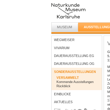
MUSEUM
AUSSTELLUNG
WEGWEISER
VIVARIUM
G
DAUERAUSSTELLUNG EG
5
1
DAUERAUSSTELLUNG OG
M
M
SONDERAUSSTELLUNGEN
u
VERSAMMELT
L
Kommende Ausstellungen
Z
Rückblick
D
M
EINBLICKE
m
1
AKTUELLES
w
d