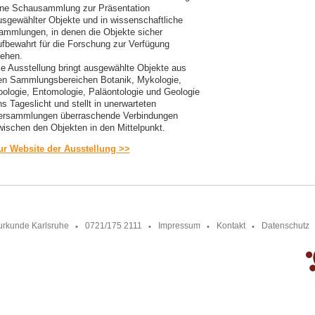
ine Schausammlung zur Präsentation
usgewählter Objekte und in wissenschaftliche
ammlungen, in denen die Objekte sicher
ufbewahrt für die Forschung zur Verfügung
tehen.
ie Ausstellung bringt ausgewählte Objekte aus
en Sammlungsbereichen Botanik, Mykologie,
oologie, Entomologie, Paläontologie und Geologie
s Tageslicht und stellt in unerwarteten
ersammlungen überraschende Verbindungen
wischen den Objekten in den Mittelpunkt.
ur Website der Ausstellung >>
urkunde Karlsruhe
0721/175 2111
Impressum
Kontakt
Datenschutz