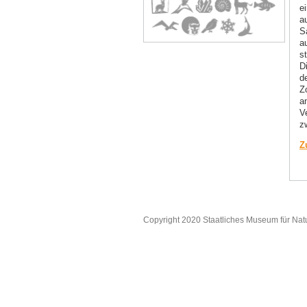
e
a
S
a
s
D
d
Z
an
V
z
Z
Copyright 2020 Staatliches Museum für Nat