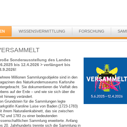
EN
WISSENSVERMITTLUNG
FORSCHUNG
SAM
VERSAMMELT
roße Sonderausstellung des Landes
.6.2025 bis 12.4.2026 > verlängert bis
3.9.2026!
ehrere Millionen Sammlungsobjekte sind in den
agazinen des Naturkundemuseums Karlsruhe
ntergebracht. Sie dokumentieren die Vielfalt des
ebens auf der Erde – und wie sie sich über die
eit hinweg verändert.
en Grundstein für die Sammlungen legte
arkgräfin Karoline Luise von Baden (1723-1783)
it ihrem Naturalienkabinett, das sie zwischen
752 und 1783 zu einer bedeutenden
issenschaftlichen Sammlung erweiterte. Anfang
es 20. Jahrhunderts trennte sich die Sammlung in