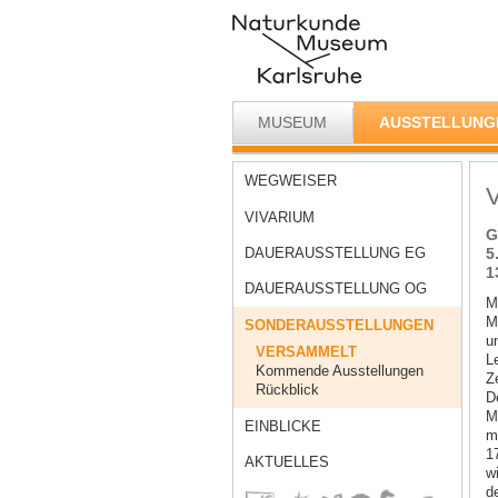
MUSEUM
AUSSTELLUNG
WEGWEISER
VIVARIUM
G
DAUERAUSSTELLUNG EG
5
1
DAUERAUSSTELLUNG OG
M
M
SONDERAUSSTELLUNGEN
u
VERSAMMELT
L
Kommende Ausstellungen
Z
Rückblick
D
M
EINBLICKE
m
1
AKTUELLES
w
d