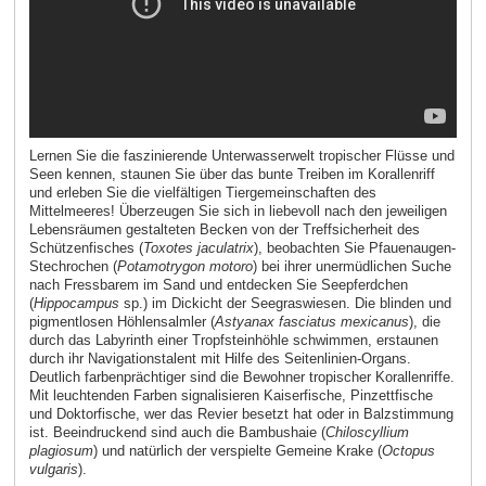
Lernen Sie die faszinierende Unterwasserwelt tropischer Flüsse und
Seen kennen, staunen Sie über das bunte Treiben im Korallenriff
und erleben Sie die vielfältigen Tiergemeinschaften des
Mittelmeeres! Überzeugen Sie sich in liebevoll nach den jeweiligen
Lebensräumen gestalteten Becken von der Treffsicherheit des
Schützenfisches (
Toxotes jaculatrix
), beobachten Sie Pfauenaugen-
Stechrochen (
Potamotrygon motoro
) bei ihrer unermüdlichen Suche
nach Fressbarem im Sand und entdecken Sie Seepferdchen
(
Hippocampus
sp.) im Dickicht der Seegraswiesen. Die blinden und
pigmentlosen Höhlensalmler (
Astyanax fasciatus mexicanus
), die
durch das Labyrinth einer Tropfsteinhöhle schwimmen, erstaunen
durch ihr Navigationstalent mit Hilfe des Seitenlinien-Organs.
Deutlich farbenprächtiger sind die Bewohner tropischer Korallenriffe.
Mit leuchtenden Farben signalisieren Kaiserfische, Pinzettfische
und Doktorfische, wer das Revier besetzt hat oder in Balzstimmung
ist. Beeindruckend sind auch die Bambushaie (
Chiloscyllium
plagiosum
) und natürlich der verspielte Gemeine Krake (
Octopus
vulgaris
).