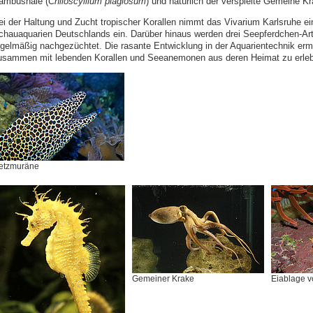
ambushaie (
Chiloscyllium plagiosum
) und natürlich der verspielte Gemeine Kr
ei der Haltung und Zucht tropischer Korallen nimmt das Vivarium Karlsruhe ei
chauaquarien Deutschlands ein. Darüber hinaus werden drei Seepferdchen-Ar
egelmäßig nachgezüchtet. Die rasante Entwicklung in der Aquarientechnik ermö
usammen mit lebenden Korallen und Seeanemonen aus deren Heimat zu erle
etzmuräne
Gemeiner Krake
Eiablage v