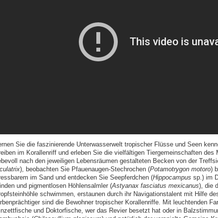
ernen Sie die faszinierende Unterwasserwelt tropischer Flüsse und Seen kenn
reiben im Korallenriff und erleben Sie die vielfältigen Tiergemeinschaften des
iebevoll nach den jeweiligen Lebensräumen gestalteten Becken von der Treffsi
culatrix
), beobachten Sie Pfauenaugen-Stechrochen (
Potamotrygon motoro
) 
ressbarem im Sand und entdecken Sie Seepferdchen (
Hippocampus
sp.) im D
linden und pigmentlosen Höhlensalmler (
Astyanax fasciatus mexicanus
), die 
ropfsteinhöhle schwimmen, erstaunen durch ihr Navigationstalent mit Hilfe des
rbenprächtiger sind die Bewohner tropischer Korallenriffe. Mit leuchtenden Far
inzettfische und Doktorfische, wer das Revier besetzt hat oder in Balzstimmu