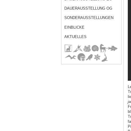
DAUERAUSSTELLUNG OG
SONDERAUSSTELLUNGEN
EINBLICKE
AKTUELLES
L
T
l
ja
F
b
T
fa
P