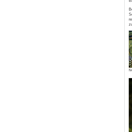
B
B
S
r
z
N