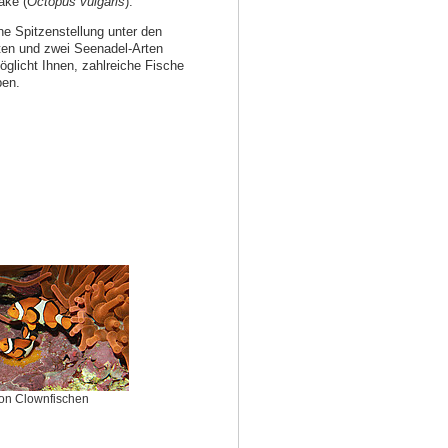
ake (
Octopus vulgaris
).
ne Spitzenstellung unter den
ten und zwei Seenadel-Arten
glicht Ihnen, zahlreiche Fische
ben.
on Clownfischen