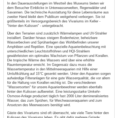
In den Dauerausstellungen im Westteil des Museums bieten wir
dem Besucher Einblicke in Unterwasserwelten, Regenwälder und
Savannen. Die technische Ausstattung für diese Lebensräume aus
zweiter Hand bleibt dem Publikum weitgehend verborgen. Sie ist
größtenteils im Versorgungsbereich des Vivariums im Keller -
"hinter den Kulissen" - untergebracht.
Über den Terrarien sind zusätzlich Wärmelampen und UV-Strahler
installiert. Darüber hinaus steigern Bodenheizer, beheizbare
Wasserbecken und Sprühanlagen das Wohlbefinden unserer
Amphibien und Reptilien. Eine spezielle Aquarienbeleuchtung mit
unterschiedlichen Leuchtstoffröhren und HQI-Strahlern
gewährleisten ein optimales Wachstum von Pflanzen und Korallen.
Die tropische Wärme des Wassers wird über eine erhöhte
Raumtemperatur erreicht. Im Gegensatz dazu muss die
Wassertemperatur in den Mittelmeeraquarien mit Hilfe einer
Umluftkühlung auf 15°C gesenkt werden. Unter den Aquarien sorgen
aufwändige Filteranlagen für eine gute Wasserqualität, die vor allem
für die Haltung von Korallen wichtig ist. Die verschiedenen
"Wassersorten" für unsere Aquarienbewohner werden ebenfalls
hinter den Kulissen aufbereitet. Eine leistungsstarke Umkehr-
Osmose-Anlage produziert täglich fast 2000 Liter demineralisiertes
Wasser, das zum Sprühen, für Weichwasseraquarien und zum
Ansetzen des Meerwassers benötigt wird.
Gäste des Vivariums sind oft überrascht, wie viele Tiere hinter den
Kulissen des Vivariums leben. Es gibt dafür mehrere Gründe: