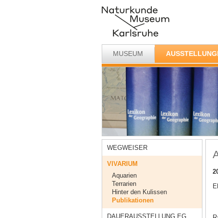
MUSEUM
AUSSTELLUNG
WEGWEISER
A
VIVARIUM
2
Aquarien
Terrarien
E
Hinter den Kulissen
Publikationen
DAUERAUSSTELLUNG EG
Ra