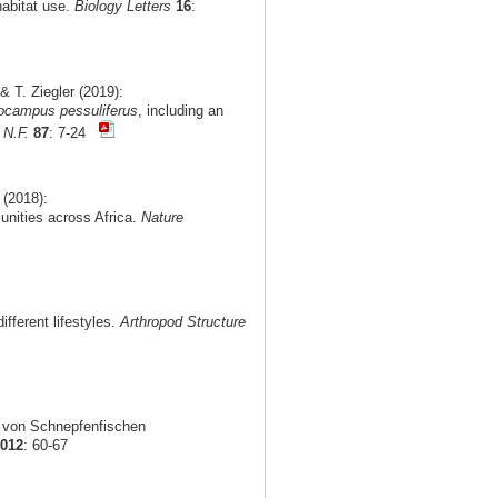
habitat use.
Biology Letters
16
:
 T. Ziegler (2019):
ocampus pessuliferus
, including an
 N.F.
87
: 7-24
 (2018):
munities across Africa.
Nature
fferent lifestyles.
Arthropod Structure
g von Schnepfenfischen
2012
: 60-67