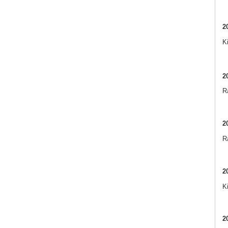
2
K
2
Ra
2
R
2
K
2