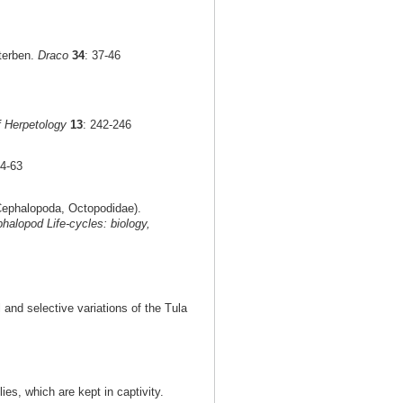
terben.
Draco
34
: 37-46
f Herpetology
13
: 242-246
54-63
ephalopoda, Octopodidae).
halopod Life-cycles: biology,
 and selective variations of the Tula
ies, which are kept in captivity.