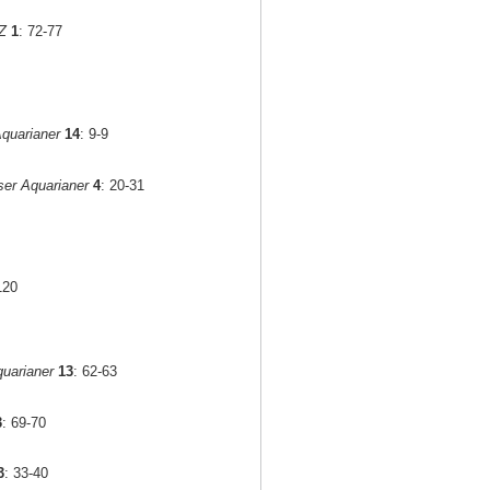
Z
1
: 72-77
quarianer
14
: 9-9
er Aquarianer
4
: 20-31
120
uarianer
13
: 62-63
3
: 69-70
3
: 33-40