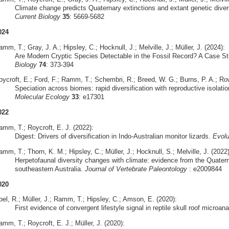
Climate change predicts Quaternary extinctions and extant genetic diversi
Current Biology
35
: 5669-5682
024
mm, T.; Gray, J. A.; Hipsley, C.; Hocknull, J.; Melville, J.; Müller, J. (2024):
Are Modern Cryptic Species Detectable in the Fossil Record? A Case S
Biology
74
: 373-394
oycroft, E.; Ford, F.; Ramm, T.; Schembri, R.; Breed, W. G.; Burns, P. A.; Row
Speciation across biomes: rapid diversification with reproductive isolatio
Molecular Ecology
33
: e17301
022
amm, T.; Roycroft, E. J. (2022):
Digest: Drivers of diversification in Indo-Australian monitor lizards.
Evolu
mm, T.; Thorn, K. M.; Hipsley, C.; Müller, J.; Hocknull, S.; Melville, J. (2022)
Herpetofaunal diversity changes with climate: evidence from the Quate
southeastern Australia.
Journal of Vertebrate Paleontology
: e2009844
020
bel, R.; Müller, J.; Ramm, T.; Hipsley, C.; Amson, E. (2020):
First evidence of convergent lifestyle signal in reptile skull roof microa
mm, T.; Roycroft, E. J.; Müller, J. (2020):