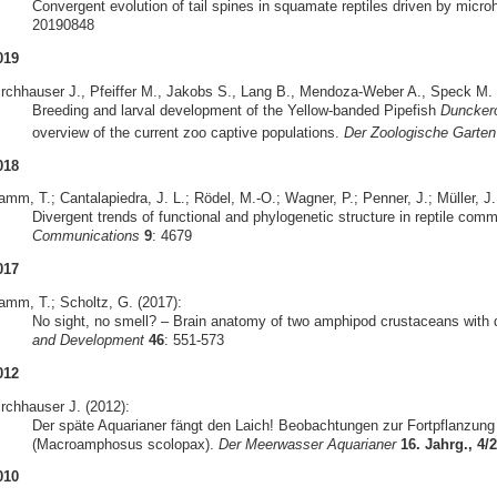
Convergent evolution of tail spines in squamate reptiles driven by micro
20190848
019
irchhauser J., Pfeiffer M., Jakobs S., Lang B., Mendoza-Weber A., Speck M. &
Breeding and larval development of the Yellow-banded Pipefish
Duncker
overview of the current zoo captive populations.
Der Zoologische Garten
018
mm, T.; Cantalapiedra, J. L.; Rödel, M.-O.; Wagner, P.; Penner, J.; Müller, J.
Divergent trends of functional and phylogenetic structure in reptile com
Communications
9
: 4679
017
amm, T.; Scholtz, G. (2017):
No sight, no smell? – Brain anatomy of two amphipod crustaceans with di
and Development
46
: 551-573
012
irchhauser J. (2012):
Der späte Aquarianer fängt den Laich! Beobachtungen zur Fortpflanzun
(Macroamphosus scolopax).
Der Meerwasser Aquarianer
16. Jahrg., 4/
010