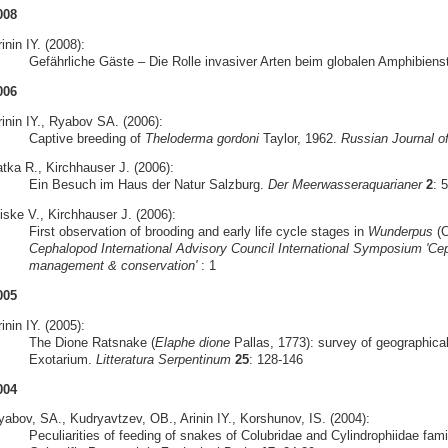
008
inin IY. (2008):
Gefährliche Gäste – Die Rolle invasiver Arten beim globalen Amphibiens
006
rinin IY., Ryabov SA. (2006):
Captive breeding of
Theloderma gordoni
Taylor, 1962.
Russian Journal o
atka R., Kirchhauser J. (2006):
Ein Besuch im Haus der Natur Salzburg.
Der Meerwasseraquarianer
2
: 
iske V., Kirchhauser J. (2006):
First observation of brooding and early life cycle stages in
Wunderpus
(C
Cephalopod International Advisory Council International Symposium 'Cep
management & conservation'
: 1
005
inin IY. (2005):
The Dione Ratsnake (
Elaphe dione
Pallas, 1773): survey of geographical
Exotarium.
Litteratura Serpentinum
25
: 128-146
004
yabov, SA., Kudryavtzev, OB., Arinin IY., Korshunov, IS. (2004):
Peculiarities of feeding of snakes of Colubridae and Cylindrophiidae famil