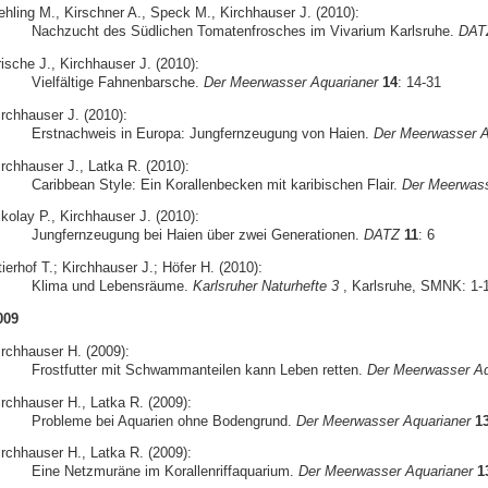
ehling M., Kirschner A., Speck M., Kirchhauser J. (2010):
Nachzucht des Südlichen Tomatenfrosches im Vivarium Karlsruhe.
DAT
ische J., Kirchhauser J. (2010):
Vielfältige Fahnenbarsche.
Der Meerwasser Aquarianer
14
: 14-31
irchhauser J. (2010):
Erstnachweis in Europa: Jungfernzeugung von Haien.
Der Meerwasser A
irchhauser J., Latka R. (2010):
Caribbean Style: Ein Korallenbecken mit karibischen Flair.
Der Meerwass
kolay P., Kirchhauser J. (2010):
Jungfernzeugung bei Haien über zwei Generationen.
DATZ
11
: 6
ierhof T.; Kirchhauser J.; Höfer H. (2010):
Klima und Lebensräume.
Karlsruher Naturhefte 3
, Karlsruhe, SMNK: 1-
009
irchhauser H. (2009):
Frostfutter mit Schwammanteilen kann Leben retten.
Der Meerwasser Aq
irchhauser H., Latka R. (2009):
Probleme bei Aquarien ohne Bodengrund.
Der Meerwasser Aquarianer
1
irchhauser H., Latka R. (2009):
Eine Netzmuräne im Korallenriffaquarium.
Der Meerwasser Aquarianer
1