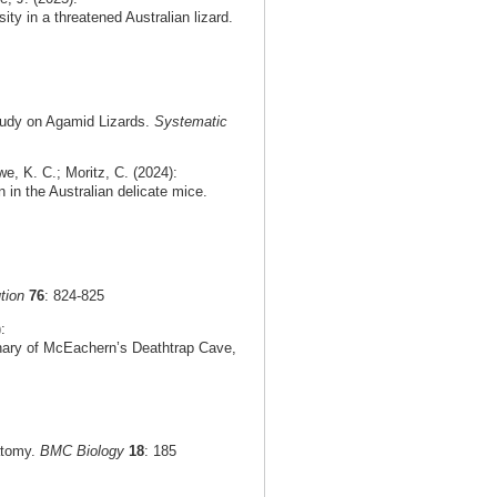
ty in a threatened Australian lizard.
tudy on Agamid Lizards.
Systematic
e, K. C.; Moritz, C. (2024):
n in the Australian delicate mice.
tion
76
: 824-825
:
rnary of McEachern’s Deathtrap Cave,
natomy.
BMC Biology
18
: 185