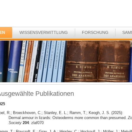
EN
WISSENSVERMITTLUNG
FORSCHUNG
SAM
usgewählte Publikationen
025
bel, R.; Broeckhoven, C.; Stanley, E. L.; Ramm, T.; Keogh, J. S. (2025):
Dermal armour in lizards: Osteoderms more common than presumed.
Zo
Society
204
: zlaf070
mm, T.; Roycroft, E.; Gray, J. A.; Hipsley, C.; Hocknull, J.; Müller, J.; Melvill