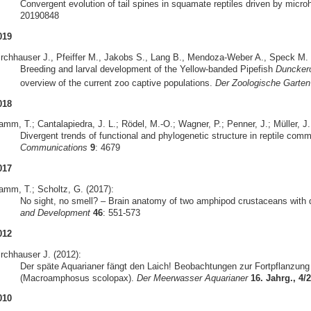
Convergent evolution of tail spines in squamate reptiles driven by micro
20190848
019
irchhauser J., Pfeiffer M., Jakobs S., Lang B., Mendoza-Weber A., Speck M. &
Breeding and larval development of the Yellow-banded Pipefish
Duncker
overview of the current zoo captive populations.
Der Zoologische Garten
018
mm, T.; Cantalapiedra, J. L.; Rödel, M.-O.; Wagner, P.; Penner, J.; Müller, J.
Divergent trends of functional and phylogenetic structure in reptile com
Communications
9
: 4679
017
amm, T.; Scholtz, G. (2017):
No sight, no smell? – Brain anatomy of two amphipod crustaceans with di
and Development
46
: 551-573
012
irchhauser J. (2012):
Der späte Aquarianer fängt den Laich! Beobachtungen zur Fortpflanzun
(Macroamphosus scolopax).
Der Meerwasser Aquarianer
16. Jahrg., 4/
010