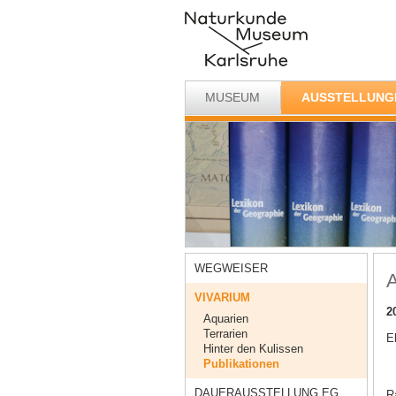
MUSEUM
AUSSTELLUNG
WEGWEISER
A
VIVARIUM
2
Aquarien
Terrarien
E
Hinter den Kulissen
Publikationen
DAUERAUSSTELLUNG EG
Ra