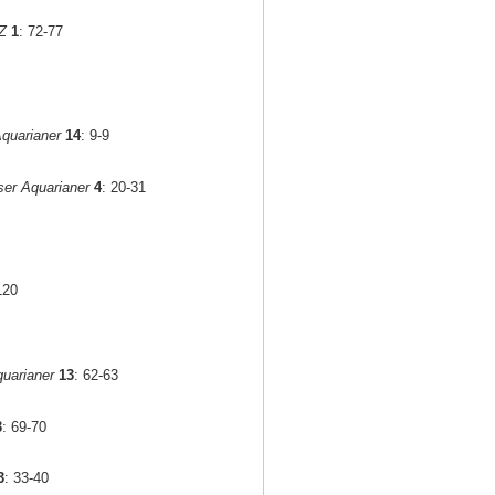
Z
1
: 72-77
quarianer
14
: 9-9
er Aquarianer
4
: 20-31
120
uarianer
13
: 62-63
3
: 69-70
3
: 33-40