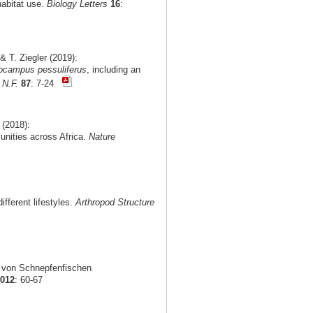
habitat use.
Biology Letters
16
:
 T. Ziegler (2019):
ocampus pessuliferus
, including an
 N.F.
87
: 7-24
 (2018):
munities across Africa.
Nature
fferent lifestyles.
Arthropod Structure
g von Schnepfenfischen
2012
: 60-67