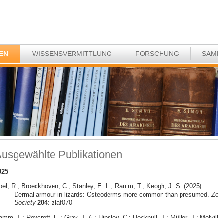
EN
WISSENSVERMITTLUNG
FORSCHUNG
SAM
usgewählte Publikationen
025
bel, R.; Broeckhoven, C.; Stanley, E. L.; Ramm, T.; Keogh, J. S. (2025):
Dermal armour in lizards: Osteoderms more common than presumed.
Zo
Society
204
: zlaf070
mm, T.; Roycroft, E.; Gray, J. A.; Hipsley, C.; Hocknull, J.; Müller, J.; Melvill