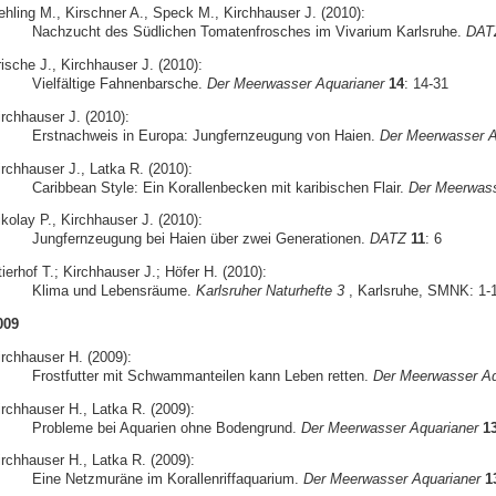
ehling M., Kirschner A., Speck M., Kirchhauser J. (2010):
Nachzucht des Südlichen Tomatenfrosches im Vivarium Karlsruhe.
DAT
ische J., Kirchhauser J. (2010):
Vielfältige Fahnenbarsche.
Der Meerwasser Aquarianer
14
: 14-31
irchhauser J. (2010):
Erstnachweis in Europa: Jungfernzeugung von Haien.
Der Meerwasser A
irchhauser J., Latka R. (2010):
Caribbean Style: Ein Korallenbecken mit karibischen Flair.
Der Meerwass
kolay P., Kirchhauser J. (2010):
Jungfernzeugung bei Haien über zwei Generationen.
DATZ
11
: 6
ierhof T.; Kirchhauser J.; Höfer H. (2010):
Klima und Lebensräume.
Karlsruher Naturhefte 3
, Karlsruhe, SMNK: 1-
009
irchhauser H. (2009):
Frostfutter mit Schwammanteilen kann Leben retten.
Der Meerwasser Aq
irchhauser H., Latka R. (2009):
Probleme bei Aquarien ohne Bodengrund.
Der Meerwasser Aquarianer
1
irchhauser H., Latka R. (2009):
Eine Netzmuräne im Korallenriffaquarium.
Der Meerwasser Aquarianer
1