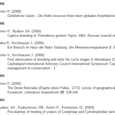
008
inin IY. (2008):
Gefährliche Gäste – Die Rolle invasiver Arten beim globalen Amphibiens
006
rinin IY., Ryabov SA. (2006):
Captive breeding of
Theloderma gordoni
Taylor, 1962.
Russian Journal o
atka R., Kirchhauser J. (2006):
Ein Besuch im Haus der Natur Salzburg.
Der Meerwasseraquarianer
2
: 
iske V., Kirchhauser J. (2006):
First observation of brooding and early life cycle stages in
Wunderpus
(C
Cephalopod International Advisory Council International Symposium 'Cep
management & conservation'
: 1
005
inin IY. (2005):
The Dione Ratsnake (
Elaphe dione
Pallas, 1773): survey of geographical
Exotarium.
Litteratura Serpentinum
25
: 128-146
004
yabov, SA., Kudryavtzev, OB., Arinin IY., Korshunov, IS. (2004):
Peculiarities of feeding of snakes of Colubridae and Cylindrophiidae famil