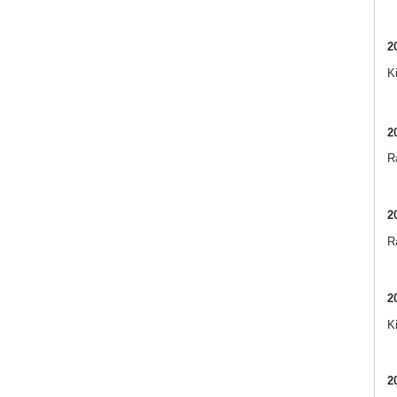
2
K
2
Ra
2
R
2
K
2