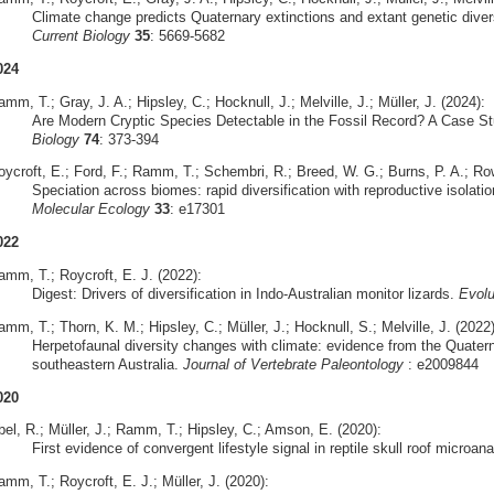
Climate change predicts Quaternary extinctions and extant genetic diversi
Current Biology
35
: 5669-5682
024
mm, T.; Gray, J. A.; Hipsley, C.; Hocknull, J.; Melville, J.; Müller, J. (2024):
Are Modern Cryptic Species Detectable in the Fossil Record? A Case S
Biology
74
: 373-394
oycroft, E.; Ford, F.; Ramm, T.; Schembri, R.; Breed, W. G.; Burns, P. A.; Row
Speciation across biomes: rapid diversification with reproductive isolatio
Molecular Ecology
33
: e17301
022
amm, T.; Roycroft, E. J. (2022):
Digest: Drivers of diversification in Indo-Australian monitor lizards.
Evolu
mm, T.; Thorn, K. M.; Hipsley, C.; Müller, J.; Hocknull, S.; Melville, J. (2022)
Herpetofaunal diversity changes with climate: evidence from the Quate
southeastern Australia.
Journal of Vertebrate Paleontology
: e2009844
020
bel, R.; Müller, J.; Ramm, T.; Hipsley, C.; Amson, E. (2020):
First evidence of convergent lifestyle signal in reptile skull roof microa
mm, T.; Roycroft, E. J.; Müller, J. (2020):