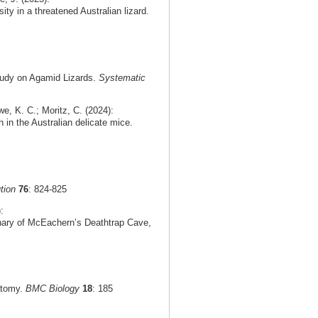
ty in a threatened Australian lizard.
tudy on Agamid Lizards.
Systematic
e, K. C.; Moritz, C. (2024):
n in the Australian delicate mice.
tion
76
: 824-825
:
rnary of McEachern’s Deathtrap Cave,
natomy.
BMC Biology
18
: 185