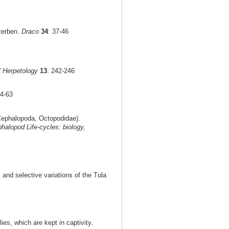
terben.
Draco
34
: 37-46
f Herpetology
13
: 242-246
54-63
ephalopoda, Octopodidae).
halopod Life-cycles: biology,
 and selective variations of the Tula
ies, which are kept in captivity.