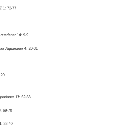
Z
1
: 72-77
quarianer
14
: 9-9
er Aquarianer
4
: 20-31
120
uarianer
13
: 62-63
3
: 69-70
3
: 33-40