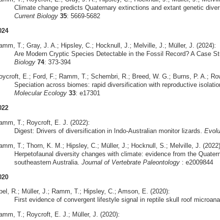
Climate change predicts Quaternary extinctions and extant genetic diversi
Current Biology
35
: 5669-5682
024
mm, T.; Gray, J. A.; Hipsley, C.; Hocknull, J.; Melville, J.; Müller, J. (2024):
Are Modern Cryptic Species Detectable in the Fossil Record? A Case S
Biology
74
: 373-394
oycroft, E.; Ford, F.; Ramm, T.; Schembri, R.; Breed, W. G.; Burns, P. A.; Row
Speciation across biomes: rapid diversification with reproductive isolatio
Molecular Ecology
33
: e17301
022
amm, T.; Roycroft, E. J. (2022):
Digest: Drivers of diversification in Indo-Australian monitor lizards.
Evolu
mm, T.; Thorn, K. M.; Hipsley, C.; Müller, J.; Hocknull, S.; Melville, J. (2022)
Herpetofaunal diversity changes with climate: evidence from the Quate
southeastern Australia.
Journal of Vertebrate Paleontology
: e2009844
020
bel, R.; Müller, J.; Ramm, T.; Hipsley, C.; Amson, E. (2020):
First evidence of convergent lifestyle signal in reptile skull roof microa
mm, T.; Roycroft, E. J.; Müller, J. (2020):