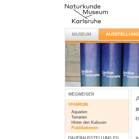
MUSEUM
AUSSTELLUNG
WEGWEISER
A
VIVARIUM
2
Aquarien
Terrarien
E
Hinter den Kulissen
Publikationen
DAUERAUSSTELLUNG EG
Ra