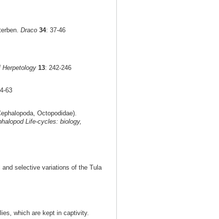
terben.
Draco
34
: 37-46
f Herpetology
13
: 242-246
54-63
ephalopoda, Octopodidae).
halopod Life-cycles: biology,
 and selective variations of the Tula
ies, which are kept in captivity.