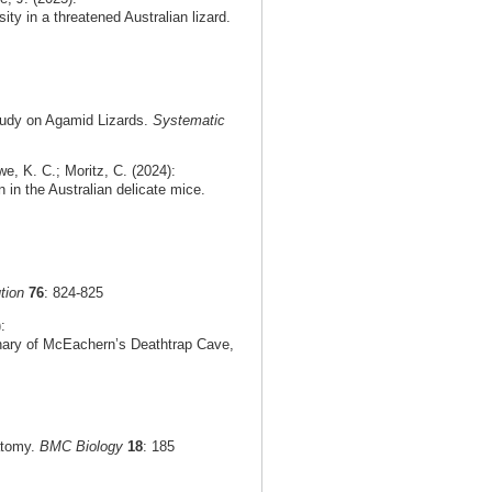
ty in a threatened Australian lizard.
tudy on Agamid Lizards.
Systematic
e, K. C.; Moritz, C. (2024):
n in the Australian delicate mice.
tion
76
: 824-825
:
rnary of McEachern’s Deathtrap Cave,
natomy.
BMC Biology
18
: 185