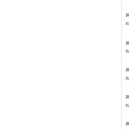
2
K
2
Ra
2
R
2
K
2