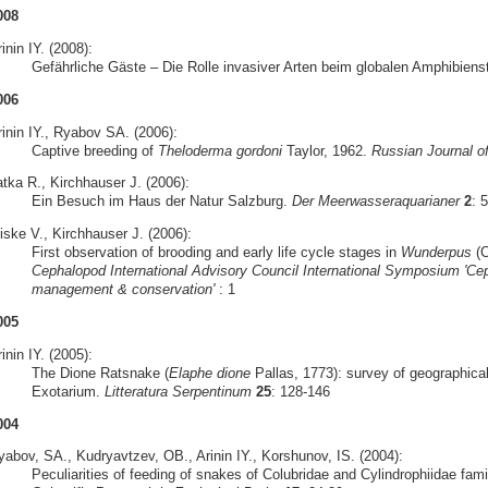
008
inin IY. (2008):
Gefährliche Gäste – Die Rolle invasiver Arten beim globalen Amphibiens
006
rinin IY., Ryabov SA. (2006):
Captive breeding of
Theloderma gordoni
Taylor, 1962.
Russian Journal o
atka R., Kirchhauser J. (2006):
Ein Besuch im Haus der Natur Salzburg.
Der Meerwasseraquarianer
2
: 
iske V., Kirchhauser J. (2006):
First observation of brooding and early life cycle stages in
Wunderpus
(C
Cephalopod International Advisory Council International Symposium 'Cep
management & conservation'
: 1
005
inin IY. (2005):
The Dione Ratsnake (
Elaphe dione
Pallas, 1773): survey of geographical
Exotarium.
Litteratura Serpentinum
25
: 128-146
004
yabov, SA., Kudryavtzev, OB., Arinin IY., Korshunov, IS. (2004):
Peculiarities of feeding of snakes of Colubridae and Cylindrophiidae famil