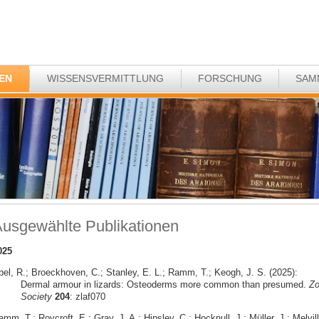
EN
WISSENSVERMITTLUNG
FORSCHUNG
SAM
usgewählte Publikationen
025
bel, R.; Broeckhoven, C.; Stanley, E. L.; Ramm, T.; Keogh, J. S. (2025):
Dermal armour in lizards: Osteoderms more common than presumed.
Zo
Society
204
: zlaf070
mm, T.; Roycroft, E.; Gray, J. A.; Hipsley, C.; Hocknull, J.; Müller, J.; Melvill