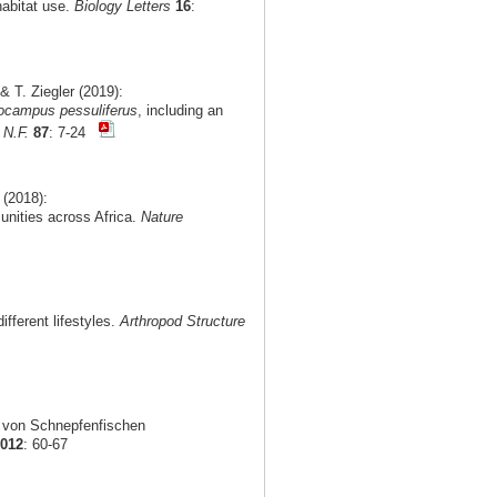
habitat use.
Biology Letters
16
:
 T. Ziegler (2019):
ocampus pessuliferus
, including an
 N.F.
87
: 7-24
 (2018):
munities across Africa.
Nature
fferent lifestyles.
Arthropod Structure
g von Schnepfenfischen
2012
: 60-67