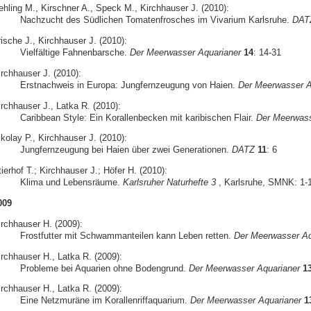
ehling M., Kirschner A., Speck M., Kirchhauser J. (2010):
Nachzucht des Südlichen Tomatenfrosches im Vivarium Karlsruhe.
DAT
ische J., Kirchhauser J. (2010):
Vielfältige Fahnenbarsche.
Der Meerwasser Aquarianer
14
: 14-31
irchhauser J. (2010):
Erstnachweis in Europa: Jungfernzeugung von Haien.
Der Meerwasser A
irchhauser J., Latka R. (2010):
Caribbean Style: Ein Korallenbecken mit karibischen Flair.
Der Meerwass
kolay P., Kirchhauser J. (2010):
Jungfernzeugung bei Haien über zwei Generationen.
DATZ
11
: 6
ierhof T.; Kirchhauser J.; Höfer H. (2010):
Klima und Lebensräume.
Karlsruher Naturhefte 3
, Karlsruhe, SMNK: 1-
009
irchhauser H. (2009):
Frostfutter mit Schwammanteilen kann Leben retten.
Der Meerwasser Aq
irchhauser H., Latka R. (2009):
Probleme bei Aquarien ohne Bodengrund.
Der Meerwasser Aquarianer
1
irchhauser H., Latka R. (2009):
Eine Netzmuräne im Korallenriffaquarium.
Der Meerwasser Aquarianer
1