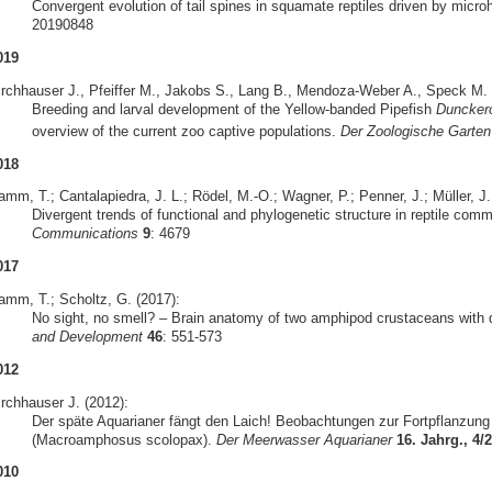
Convergent evolution of tail spines in squamate reptiles driven by micro
20190848
019
irchhauser J., Pfeiffer M., Jakobs S., Lang B., Mendoza-Weber A., Speck M. &
Breeding and larval development of the Yellow-banded Pipefish
Duncker
overview of the current zoo captive populations.
Der Zoologische Garten
018
mm, T.; Cantalapiedra, J. L.; Rödel, M.-O.; Wagner, P.; Penner, J.; Müller, J.
Divergent trends of functional and phylogenetic structure in reptile com
Communications
9
: 4679
017
amm, T.; Scholtz, G. (2017):
No sight, no smell? – Brain anatomy of two amphipod crustaceans with di
and Development
46
: 551-573
012
irchhauser J. (2012):
Der späte Aquarianer fängt den Laich! Beobachtungen zur Fortpflanzun
(Macroamphosus scolopax).
Der Meerwasser Aquarianer
16. Jahrg., 4/
010