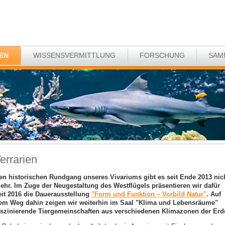
EN
WISSENSVERMITTLUNG
FORSCHUNG
SAM
errarien
en historischen Rundgang unseres Vivariums gibt es seit Ende 2013 nic
ehr. Im Zuge der Neugestaltung des Westflügels präsentieren wir dafür
eit 2016 die Dauerausstellung
"Form und Funktion
–
Vorbild Natur"
. Auf
em Weg dahin zeigen wir weiterhin im Saal "Klima und Lebensräume"
aszinierende Tiergemeinschaften aus verschiedenen Klimazonen der Erd