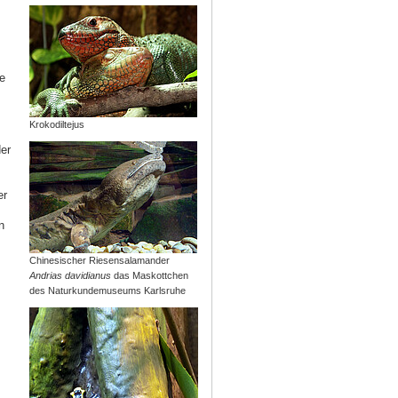
ie
Krokodiltejus
er
er
n
Chinesischer Riesensalamander
Andrias davidianus
das Maskottchen
des Naturkundemuseums Karlsruhe