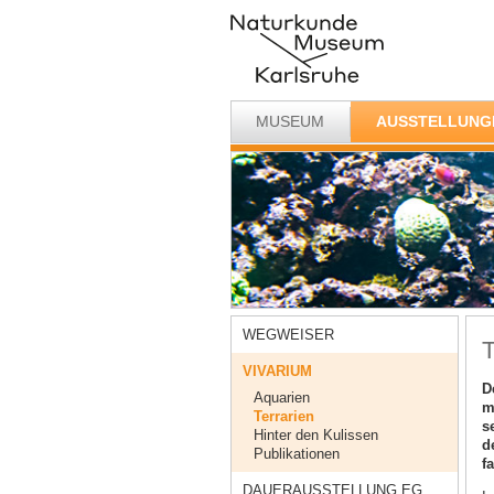
MUSEUM
AUSSTELLUNG
WEGWEISER
T
VIVARIUM
D
Aquarien
m
Terrarien
s
Hinter den Kulissen
d
Publikationen
f
DAUERAUSSTELLUNG EG