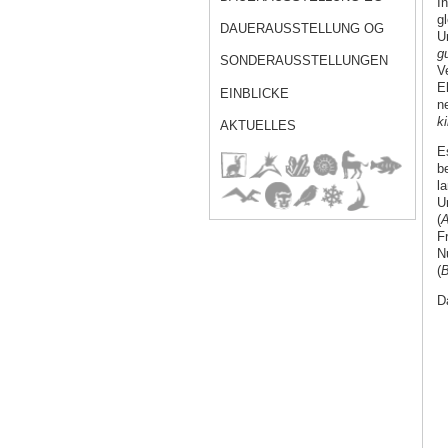
I
g
DAUERAUSSTELLUNG OG
Ur
g
SONDERAUSSTELLUNGEN
V
E
EINBLICKE
n
ki
AKTUELLES
E
b
l
U
(
A
F
N
(
B
D