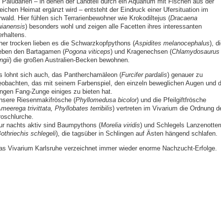
n Paludarien – in denen der Landteil durch ein Aquarium mit Fischen aus der
leichen Heimat ergänzt wird – entsteht der Eindruck einer Ufersituation im
wald. Hier fühlen sich Terrarienbewohner wie Krokodiltejus (
Dracaena
uianensis
) besonders wohl und zeigen alle Facetten ihres interessanten
erhaltens.
her trocken lieben es die Schwarzkopfpythons (
Aspidites melanocephalus
), d
eben den Bartagamen (
Pogona viticeps
) und Kragenechsen (
Chlamydosaurus
ngii
) die großen Australien-Becken bewohnen.
s lohnt sich auch, das Pantherchamäleon (
Furcifer pardalis
) genauer zu
eobachten, das mit seinem Farbenspiel, den einzeln beweglichen Augen und d
angen Fang-Zunge einiges zu bieten hat.
nsere Riesenmakifrösche (
Phyllomedusa bicolor
) und die Pfeilgiftfrösche
meerega trivittata, Phyllobates terribilis
) vertreten im Vivarium die Ordnung d
roschlurche.
ur nachts aktiv sind Baumpythons (
Morelia viridis
) und Schlegels Lanzenotter
othriechis schlegeli
), die tagsüber in Schlingen auf Ästen hängend schlafen.
as Vivarium Karlsruhe verzeichnet immer wieder enorme Nachzucht-Erfolge.