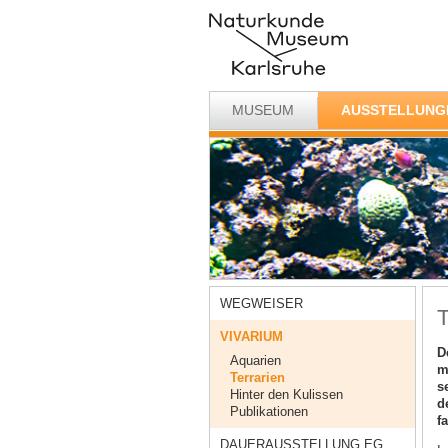
MUSEUM
AUSSTELLUNG
WEGWEISER
T
VIVARIUM
D
Aquarien
m
Terrarien
s
Hinter den Kulissen
d
Publikationen
f
DAUERAUSSTELLUNG EG