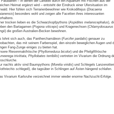
n Paludarien – in denen der Landteil durch ein Aquarium mit Fischen aus der
leichen Heimat ergänzt wird – entsteht der Eindruck einer Ufersituation im
wald. Hier fühlen sich Terrarienbewohner wie Krokodiltejus (
Dracaena
uianensis
) besonders wohl und zeigen alle Facetten ihres interessanten
erhaltens.
her trocken lieben es die Schwarzkopfpythons (
Aspidites melanocephalus
), d
eben den Bartagamen (
Pogona viticeps
) und Kragenechsen (
Chlamydosaurus
ngii
) die großen Australien-Becken bewohnen.
s lohnt sich auch, das Pantherchamäleon (
Furcifer pardalis
) genauer zu
eobachten, das mit seinem Farbenspiel, den einzeln beweglichen Augen und d
angen Fang-Zunge einiges zu bieten hat.
nsere Riesenmakifrösche (
Phyllomedusa bicolor
) und die Pfeilgiftfrösche
meerega trivittata, Phyllobates terribilis
) vertreten im Vivarium die Ordnung d
roschlurche.
ur nachts aktiv sind Baumpythons (
Morelia viridis
) und Schlegels Lanzenotter
othriechis schlegeli
), die tagsüber in Schlingen auf Ästen hängend schlafen.
as Vivarium Karlsruhe verzeichnet immer wieder enorme Nachzucht-Erfolge.