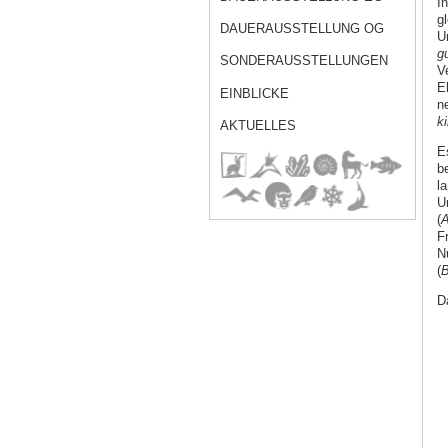
I
g
DAUERAUSSTELLUNG OG
Ur
g
SONDERAUSSTELLUNGEN
V
E
EINBLICKE
n
ki
AKTUELLES
E
b
l
U
(
A
F
N
(
B
D