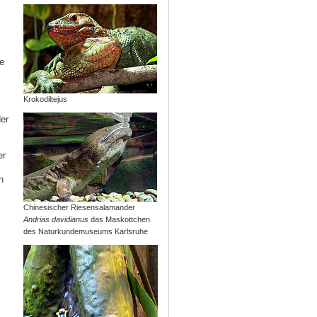
ie
Krokodiltejus
er
er
n
Chinesischer Riesensalamander
Andrias davidianus
das Maskottchen
des Naturkundemuseums Karlsruhe