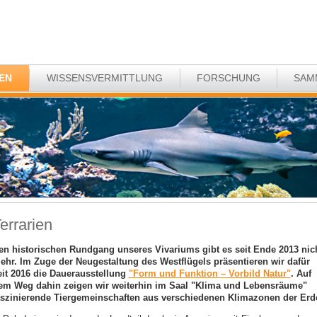
EN
WISSENSVERMITTLUNG
FORSCHUNG
SAM
errarien
en historischen Rundgang unseres Vivariums gibt es seit Ende 2013 nic
ehr. Im Zuge der Neugestaltung des Westflügels präsentieren wir dafür
eit 2016 die Dauerausstellung
"Form und Funktion
–
Vorbild Natur"
. Auf
em Weg dahin zeigen wir weiterhin im Saal "Klima und Lebensräume"
aszinierende Tiergemeinschaften aus verschiedenen Klimazonen der Erd