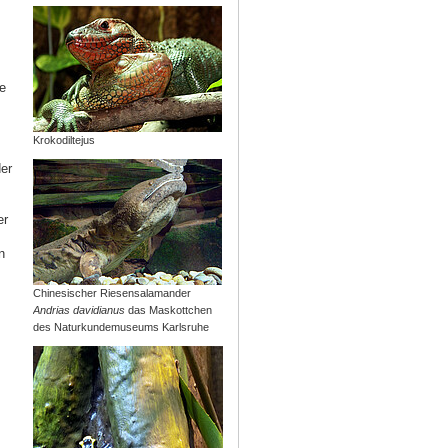
ie
Krokodiltejus
er
er
n
Chinesischer Riesensalamander
Andrias davidianus
das Maskottchen
des Naturkundemuseums Karlsruhe