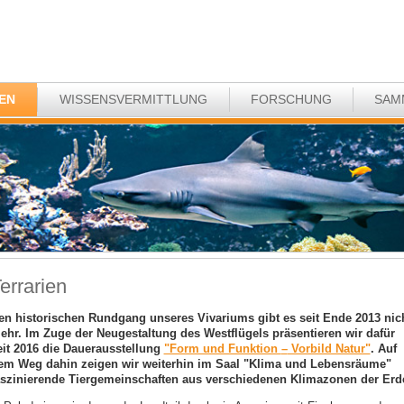
EN
WISSENSVERMITTLUNG
FORSCHUNG
SAM
errarien
en historischen Rundgang unseres Vivariums gibt es seit Ende 2013 nic
ehr. Im Zuge der Neugestaltung des Westflügels präsentieren wir dafür
eit 2016 die Dauerausstellung
"Form und Funktion
–
Vorbild Natur"
. Auf
em Weg dahin zeigen wir weiterhin im Saal "Klima und Lebensräume"
aszinierende Tiergemeinschaften aus verschiedenen Klimazonen der Erd