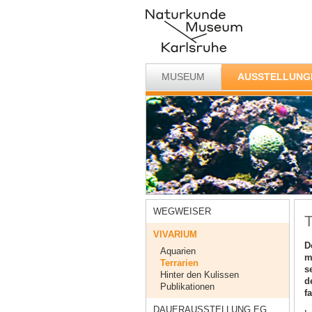
MUSEUM
AUSSTELLUNG
WEGWEISER
T
VIVARIUM
D
Aquarien
m
Terrarien
s
Hinter den Kulissen
d
Publikationen
f
DAUERAUSSTELLUNG EG