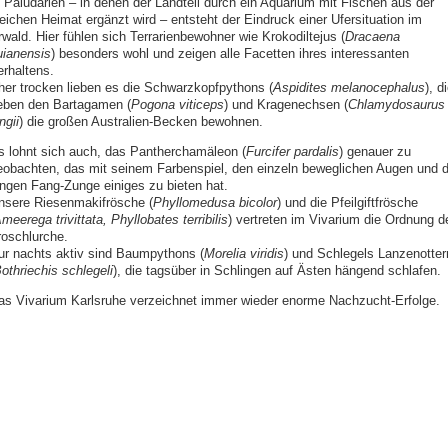
n Paludarien – in denen der Landteil durch ein Aquarium mit Fischen aus der
leichen Heimat ergänzt wird – entsteht der Eindruck einer Ufersituation im
wald. Hier fühlen sich Terrarienbewohner wie Krokodiltejus (
Dracaena
uianensis
) besonders wohl und zeigen alle Facetten ihres interessanten
erhaltens.
her trocken lieben es die Schwarzkopfpythons (
Aspidites melanocephalus
), d
eben den Bartagamen (
Pogona viticeps
) und Kragenechsen (
Chlamydosaurus
ngii
) die großen Australien-Becken bewohnen.
s lohnt sich auch, das Pantherchamäleon (
Furcifer pardalis
) genauer zu
eobachten, das mit seinem Farbenspiel, den einzeln beweglichen Augen und d
angen Fang-Zunge einiges zu bieten hat.
nsere Riesenmakifrösche (
Phyllomedusa bicolor
) und die Pfeilgiftfrösche
meerega trivittata, Phyllobates terribilis
) vertreten im Vivarium die Ordnung d
roschlurche.
ur nachts aktiv sind Baumpythons (
Morelia viridis
) und Schlegels Lanzenotter
othriechis schlegeli
), die tagsüber in Schlingen auf Ästen hängend schlafen.
as Vivarium Karlsruhe verzeichnet immer wieder enorme Nachzucht-Erfolge.