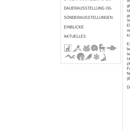
I
g
DAUERAUSSTELLUNG OG
Ur
g
SONDERAUSSTELLUNGEN
V
E
EINBLICKE
n
ki
AKTUELLES
E
b
l
U
(
A
F
N
(
B
D